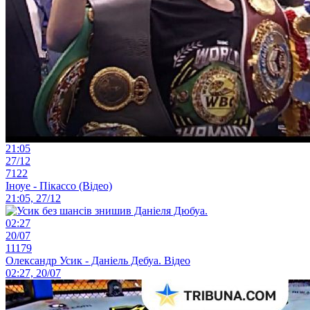
21:05
27/12
7122
Іноуе - Пікассо (Відео)
21:05, 27/12
02:27
20/07
11179
Олександр Усик - Даніель Дебуа. Відео
02:27, 20/07