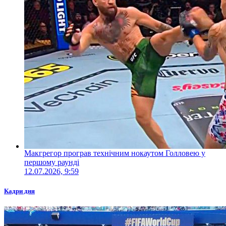
Макгрегор програв технічним нокаутом Голловею у
першому раунді
12.07.2026, 9:59
Кадри дня