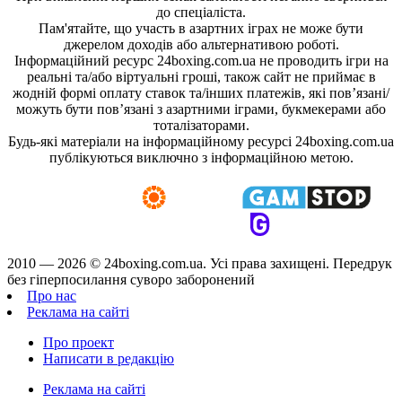
до спеціаліста.
Пам'ятайте, що участь в азартних іграх не може бути
джерелом доходів або альтернативою роботі.
Інформаційний ресурс 24boxing.com.ua не проводить ігри на
реальні та/або віртуальні гроші, також сайт не приймає в
жодній формі оплату ставок та/інших платежів, які пов’язані/
можуть бути пов’язані з азартними іграми, букмекерами або
тоталізаторами.
Будь-які матеріали на інформаційному ресурсі 24boxing.com.ua
публікуються виключно з інформаційною метою.
2010 — 2026 ©
24boxing.com.ua.
Усi права захищенi. Передрук
без гіперпосилання суворо заборонений
Про нас
Реклама на сайті
Про проект
Написати в редакцію
Реклама на сайті