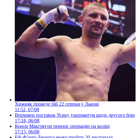
Хижняк проведе бій 22 серпня у Львові
11:52, 07/08
Верховен поставив Усику ультиматум щодо другого бою
17:18, 06/08
Конор Макгрегор переніс операцію на коліні
17:15, 06/08
Бій Ф’юрі-Джошуа може пройти 20 листопада