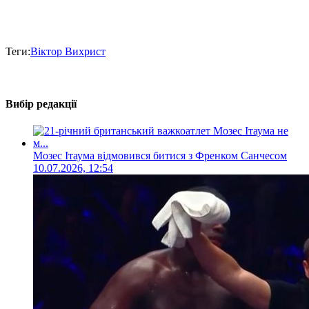
Теги:
Віктор Вихрист
Вибір редакції
Мозес Ітаума відмовився битися з Френком Санчесом
10.07.2026, 12:54