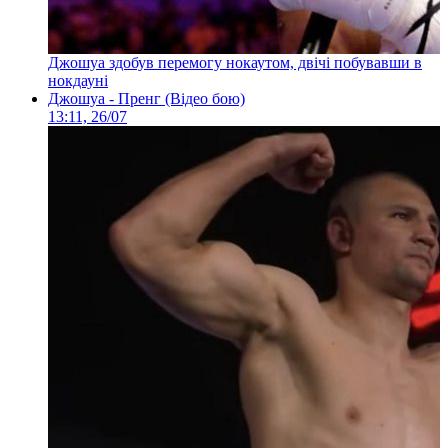
Джошуа здобув перемогу нокаутом, двічі побувавши в
нокдауні
Джошуа - Пренг (Відео бою)
13:11, 26/07