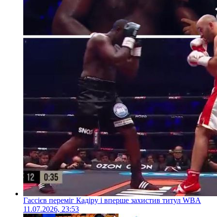
Гассієв переміг Кадіру і вперше захистив титул WBA
11.07.2026, 23:53