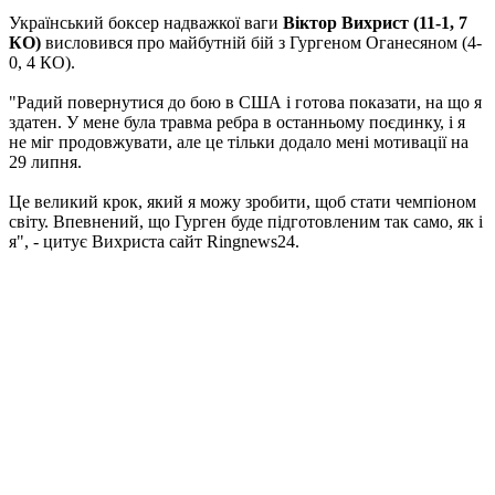
Український боксер надважкої ваги
Віктор Вихрист (11-1, 7
КО)
висловився про майбутній бій з Гургеном Оганесяном (4-
0, 4 КО).
"Радий повернутися до бою в США і готова показати, на що я
здатен. У мене була травма ребра в останньому поєдинку, і я
не міг продовжувати, але це тільки додало мені мотивації на
29 липня.
Це великий крок, який я можу зробити, щоб стати чемпіоном
світу. Впевнений, що Гурген буде підготовленим так само, як і
я", - цитує Вихриста сайт Ringnews24.