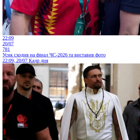
22:09
20/07
781
Усик сходив на фінал ЧС-2026 та виставив фото
22:09, 20/07
Кадр дня