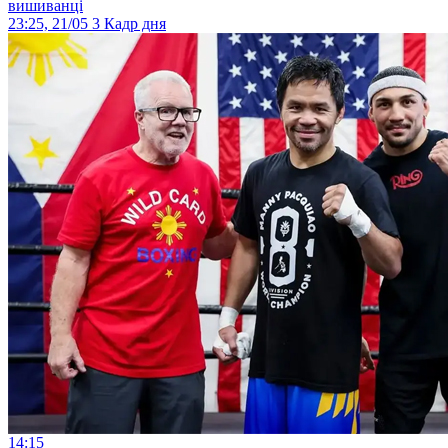
вишиванці
23:25, 21/05
3
Кадр дня
14:15