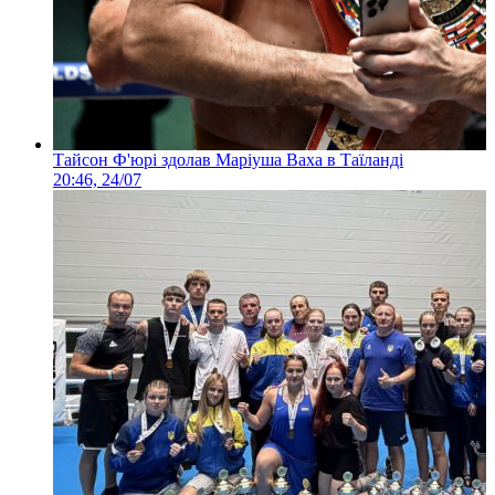
Тайсон Ф'юрі здолав Маріуша Ваха в Таїланді
20:46, 24/07