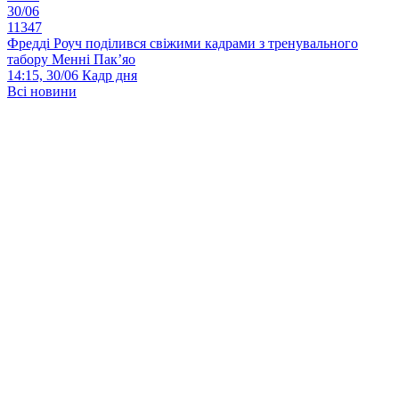
30/06
11347
Фредді Роуч поділився свіжими кадрами з тренувального
табору Менні Пак’яо
14:15, 30/06
Кадр дня
Всі новини