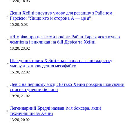
13:20, 16.03
Девін Хейні висунув умову для реваншу з Райаном
»
Гарсією: "Якщо хто й сторона А — це я"
15:20, 5.03
«Я мріяв про це з семи років»: Райан Гарсія декласував
»
чемпіона і викликав на бій Девіса та Хейні
13:20, 23.02
Шакур поставив Хейні «на ваги»: названо жорстку
»
умову для проведення мегафайту
15:20, 22.02
Девіс на першому місці: Батько Хейні розкрив шокуючий
»
список суперників сина
19:20, 21.02
Легендарний Бредлі назвав ім'я боксера, який
»
технічніший за Хейні
13:20, 20.02