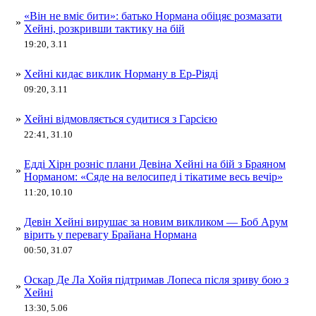
«Він не вміє бити»: батько Нормана обіцяє розмазати
»
Хейні, розкривши тактику на бій
19:20, 3.11
»
Хейні кидає виклик Норману в Ер-Ріяді
09:20, 3.11
»
Хейні відмовляється судитися з Гарсією
22:41, 31.10
Едді Хірн розніс плани Девіна Хейні на бій з Браяном
»
Норманом: «Сяде на велосипед і тікатиме весь вечір»
11:20, 10.10
Девін Хейні вирушає за новим викликом — Боб Арум
»
вірить у перевагу Брайана Нормана
00:50, 31.07
Оскар Де Ла Хойя підтримав Лопеса після зриву бою з
»
Хейні
13:30, 5.06