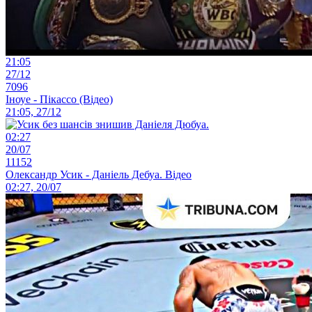
21:05
27/12
7096
Іноуе - Пікассо (Відео)
21:05, 27/12
02:27
20/07
11152
Олександр Усик - Даніель Дебуа. Відео
02:27, 20/07