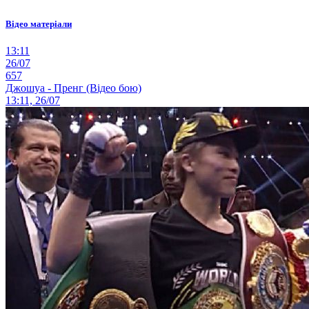
Відео матеріали
13:11
26/07
657
Джошуа - Пренг (Відео бою)
13:11, 26/07