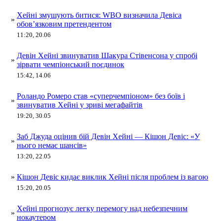
Хейні змушують битися: WBO визначила Девіса
»
обов’язковим претендентом
11:20, 20.06
Девін Хейні звинуватив Шакура Стівенсона у спробі
»
зірвати чемпіонський поєдинок
15:42, 14.06
Роландо Ромеро став «суперчемпіоном» без боїв і
»
звинуватив Хейні у зриві мегафайтів
19:20, 30.05
Заб Джуда оцінив бій Девін Хейні — Кішон Девіс: «У
»
нього немає шансів»
13:20, 22.05
»
Кішон Девіс кидає виклик Хейні після проблем із вагою
15:20, 20.05
Хейні прогнозує легку перемогу над небезпечним
»
нокаутером