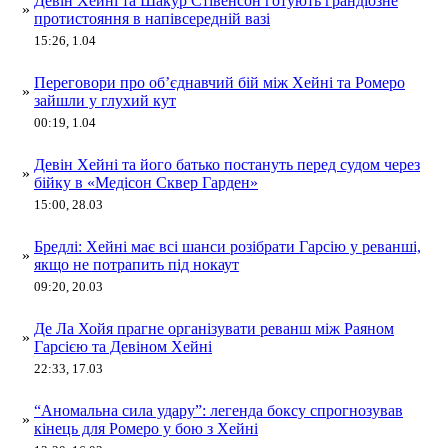
Девін Хейні та Шакур Стівенсон готують грандіозне
»
протистояння в напівсередній вазі
15:26, 1.04
Переговори про об’єднавчий бій між Хейні та Ромеро
»
зайшли у глухий кут
00:19, 1.04
Девін Хейні та його батько постануть перед судом через
»
бійку в «Медісон Сквер Гарден»
15:00, 28.03
Бредлі: Хейні має всі шанси розібрати Гарсію у реванші,
»
якщо не потрапить під нокаут
09:20, 20.03
Де Ла Хойя прагне організувати реванш між Раяном
»
Гарсією та Девіном Хейні
22:33, 17.03
“Аномальна сила удару”: легенда боксу спрогнозував
»
кінець для Ромеро у бою з Хейні