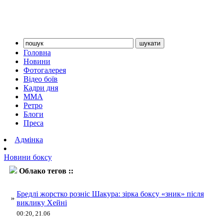
Головна
Новини
Фотогалерея
Відео боїв
Кадри дня
ММА
Ретро
Блоги
Преса
Адмінка
Новини боксу
Облако тегов ::
Хейні
Бредлі жорстко розніс Шакура: зірка боксу «зник» після
»
виклику Хейні
00:20, 21.06