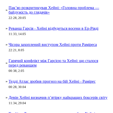
Пак’яо розкритикував Хейні: «Головна проблема —
»
байдужість до глядачів»
22:28, 20.05
»
Реванш Гарсія - Хейні відбудеться восени в Ер-Ріяді
11:33, 14.05
»
Чісора захоплений виступом Хейні проти Раміреса
22:21, 8.05
Гарячий конфлікт між Гарсією та Хейні: що сталося
»
перед реваншем
00:38, 2.05
»
Тедді Атлас зробив прогноз на бій Хейні - Рамірес
00:28, 30.04
»
Девін Хейні визначив п’ятірку найкращих боксерів світу
11:34, 29.04