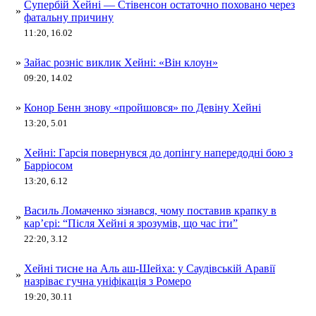
Супербій Хейні — Стівенсон остаточно поховано через
»
фатальну причину
11:20, 16.02
»
Зайас розніс виклик Хейні: «Він клоун»
09:20, 14.02
»
Конор Бенн знову «пройшовся» по Девіну Хейні
13:20, 5.01
Хейні: Гарсія повернувся до допінгу напередодні бою з
»
Барріосом
13:20, 6.12
Василь Ломаченко зізнався, чому поставив крапку в
»
кар’єрі: “Після Хейні я зрозумів, що час іти”
22:20, 3.12
Хейні тисне на Аль аш-Шейха: у Саудівській Аравії
»
назріває гучна уніфікація з Ромеро
19:20, 30.11