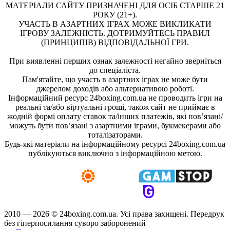
МАТЕРІАЛИ САЙТУ ПРИЗНАЧЕНІ ДЛЯ ОСІБ СТАРШЕ 21
РОКУ (21+).
УЧАСТЬ В АЗАРТНИХ ІГРАХ МОЖЕ ВИКЛИКАТИ
ІГРОВУ ЗАЛЕЖНІСТЬ. ДОТРИМУЙТЕСЬ ПРАВИЛ
(ПРИНЦИПІВ) ВІДПОВІДАЛЬНОЇ ГРИ.
При виявленні перших ознак залежності негайно зверніться
до спеціаліста.
Пам'ятайте, що участь в азартних іграх не може бути
джерелом доходів або альтернативою роботі.
Інформаційний ресурс 24boxing.com.ua не проводить ігри на
реальні та/або віртуальні гроші, також сайт не приймає в
жодній формі оплату ставок та/інших платежів, які пов’язані/
можуть бути пов’язані з азартними іграми, букмекерами або
тоталізаторами.
Будь-які матеріали на інформаційному ресурсі 24boxing.com.ua
публікуються виключно з інформаційною метою.
2010 — 2026 ©
24boxing.com.ua.
Усi права захищенi. Передрук
без гіперпосилання суворо заборонений