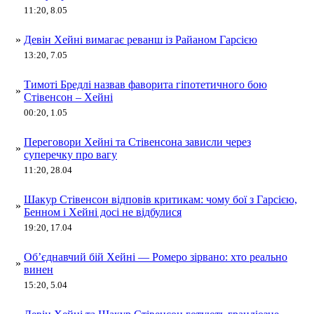
11:20, 8.05
»
Девін Хейні вимагає реванш із Райаном Гарсією
13:20, 7.05
Тимоті Бредлі назвав фаворита гіпотетичного бою
»
Стівенсон – Хейні
00:20, 1.05
Переговори Хейні та Стівенсона зависли через
»
суперечку про вагу
11:20, 28.04
Шакур Стівенсон відповів критикам: чому бої з Гарсією,
»
Бенном і Хейні досі не відбулися
19:20, 17.04
Об’єднавчий бій Хейні — Ромеро зірвано: хто реально
»
винен
15:20, 5.04