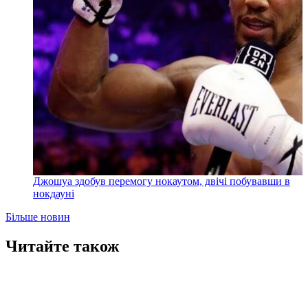
Джошуа здобув перемогу нокаутом, двічі побувавши в
нокдауні
Більше новин
Читайте також