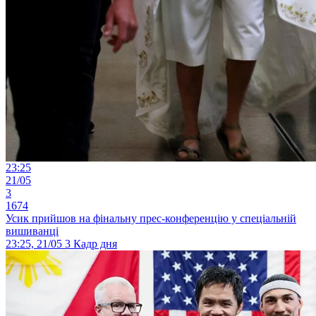
23:25
21/05
3
1674
Усик прийшов на фінальну прес-конференцію у спеціальній
вишиванці
23:25, 21/05
3
Кадр дня