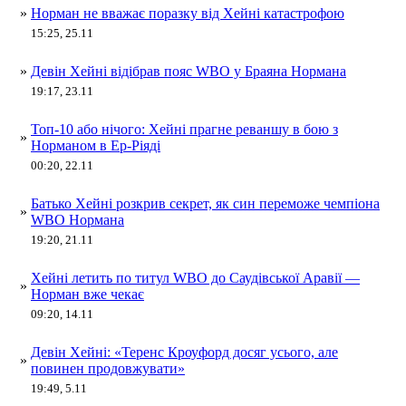
»
Норман не вважає поразку від Хейні катастрофою
15:25, 25.11
»
Девін Хейні відібрав пояс WBO у Браяна Нормана​
19:17, 23.11
Топ-10 або нічого: Хейні прагне реваншу в бою з
»
Норманом в Ер-Ріяді
00:20, 22.11
Батько Хейні розкрив секрет, як син переможе чемпіона
»
WBO Нормана
19:20, 21.11
Хейні летить по титул WBO до Саудівської Аравії —
»
Норман вже чекає
09:20, 14.11
Девін Хейні: «Теренс Кроуфорд досяг усього, але
»
повинен продовжувати»
19:49, 5.11