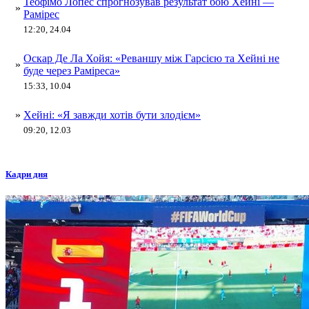
Теофімо Лопес спрогнозував результат бою Хейні —
»
Рамірес
12:20, 24.04
Оскар Де Ла Хойя: «Реваншу між Гарсією та Хейні не
»
буде через Раміреса»
15:33, 10.04
»
Хейні: «Я завжди хотів бути злодієм»
09:20, 12.03
Кадри дня