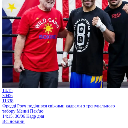
14:15
30/06
11338
Фредді Роуч поділився свіжими кадрами з тренувального
табору Менні Пак’яо
14:15, 30/06
Кадр дня
Всі новини