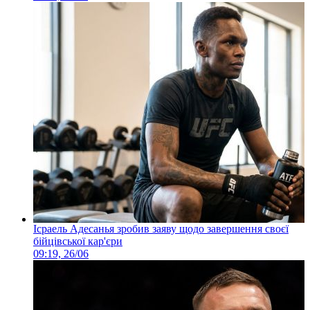
Ісраель Адесанья зробив заяву щодо завершення своєї
бійцівської кар'єри
09:19, 26/06