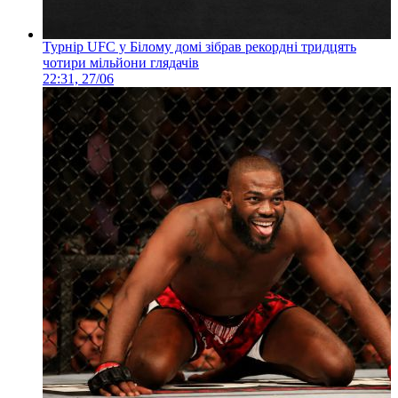
Турнір UFC у Білому домі зібрав рекордні тридцять
чотири мільйони глядачів
22:31, 27/06