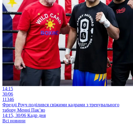
14:15
30/06
11346
Фредді Роуч поділився свіжими кадрами з тренувального
табору Менні Пак’яо
14:15, 30/06
Кадр дня
Всі новини