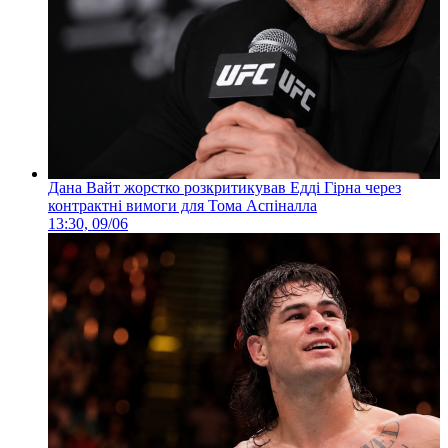
Дана Вайт жорстко розкритикував Едді Гірна через
контрактні вимоги для Тома Аспіналла
13:30, 09/06