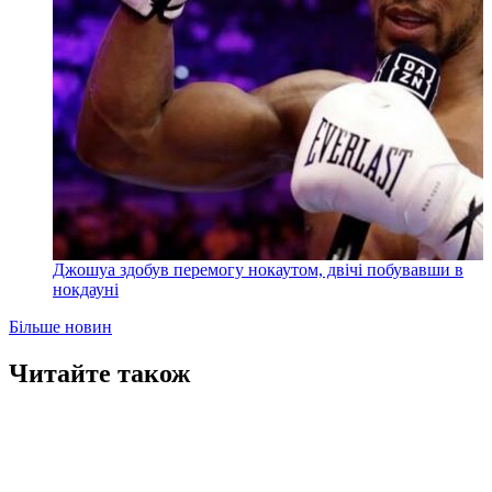
Джошуа здобув перемогу нокаутом, двічі побувавши в
нокдауні
Більше новин
Читайте також