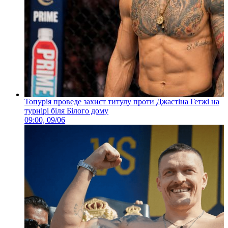
Топурія проведе захист титулу проти Джастіна Гетжі на
турнірі біля Білого дому
09:00, 09/06