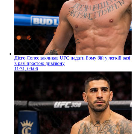
Дієго Лопес закликав UFC надати йому бій у легкій вазі
в разі простою дивізіону
11:31, 09/06