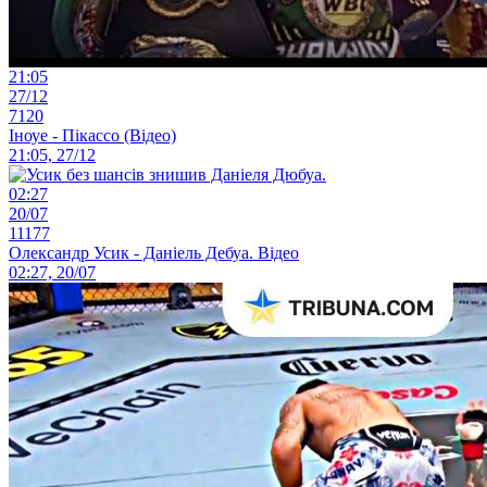
21:05
27/12
7120
Іноуе - Пікассо (Відео)
21:05, 27/12
02:27
20/07
11177
Олександр Усик - Даніель Дебуа. Відео
02:27, 20/07