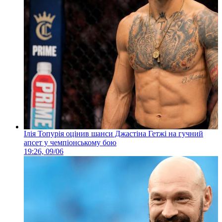
Ілія Топурія оцінив шанси Джастіна Гетжі на гучний
апсет у чемпіонському бою
19:26, 09/06