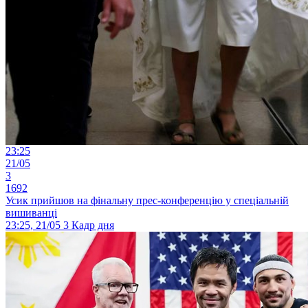
23:25
21/05
3
1692
Усик прийшов на фінальну прес-конференцію у спеціальній
вишиванці
23:25, 21/05
3
Кадр дня