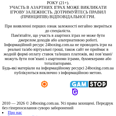
РОКУ (21+).
УЧАСТЬ В АЗАРТНИХ ІГРАХ МОЖЕ ВИКЛИКАТИ
ІГРОВУ ЗАЛЕЖНІСТЬ. ДОТРИМУЙТЕСЬ ПРАВИЛ
(ПРИНЦИПІВ) ВІДПОВІДАЛЬНОЇ ГРИ.
При виявленні перших ознак залежності негайно зверніться
до спеціаліста.
Пам'ятайте, що участь в азартних іграх не може бути
джерелом доходів або альтернативою роботі.
Інформаційний ресурс 24boxing.com.ua не проводить ігри на
реальні та/або віртуальні гроші, також сайт не приймає в
жодній формі оплату ставок та/інших платежів, які пов’язані/
можуть бути пов’язані з азартними іграми, букмекерами або
тоталізаторами.
Будь-які матеріали на інформаційному ресурсі 24boxing.com.ua
публікуються виключно з інформаційною метою.
2010 — 2026 ©
24boxing.com.ua.
Усi права захищенi. Передрук
без гіперпосилання суворо заборонений
Про нас