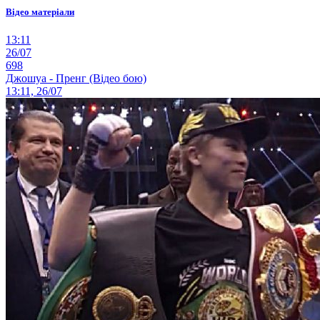
Відео матеріали
13:11
26/07
698
Джошуа - Пренг (Відео бою)
13:11, 26/07