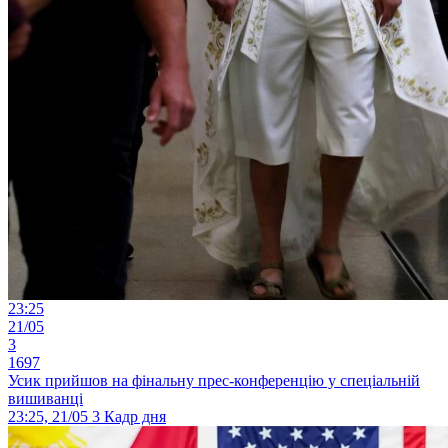
23:25
21/05
3
1697
Усик прийшов на фінальну прес-конференцію у спеціальній
вишиванці
23:25, 21/05
3
Кадр дня