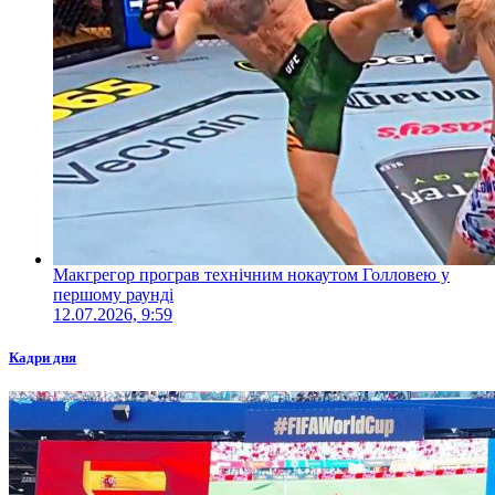
Макгрегор програв технічним нокаутом Голловею у
першому раунді
12.07.2026, 9:59
Кадри дня