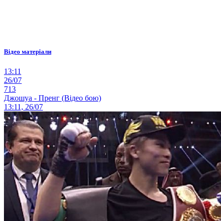
Відео матеріали
13:11
26/07
713
Джошуа - Пренг (Відео бою)
13:11, 26/07