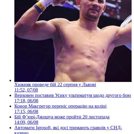
Хижняк проведе бій 22 серпня у Львові
11:52, 07/08
Верховен поставив Усику ультиматум щодо другого бою
17:18, 06/08
Конор Макгрегор переніс операцію на коліні
17:15, 06/08
Бій Ф’юрі-Джошуа може пройти 20 листопада
14:09, 06/08
Автомати Igrosoft, які досі тримають гравців у СНД-
казино