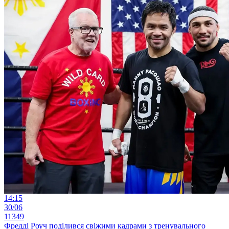
14:15
30/06
11349
Фредді Роуч поділився свіжими кадрами з тренувального