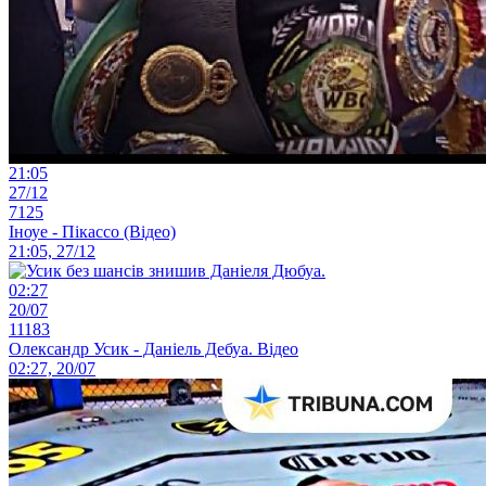
21:05
27/12
7125
Іноуе - Пікассо (Відео)
21:05, 27/12
02:27
20/07
11183
Олександр Усик - Даніель Дебуа. Відео
02:27, 20/07