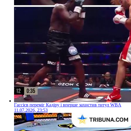
Гассієв переміг Кадіру і вперше захистив титул WBA
11.07.2026, 23:53