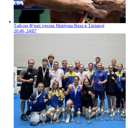
Тайсон Ф'юрі здолав Маріуша Ваха в Таїланді
20:46, 24/07