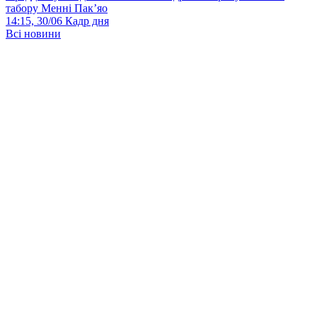
табору Менні Пак’яо
14:15, 30/06
Кадр дня
Всі новини