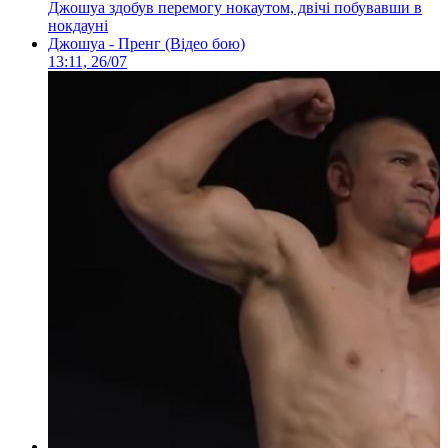
Джошуа здобув перемогу нокаутом, двічі побувавши в
нокдауні
Джошуа - Пренг (Відео бою)
13:11, 26/07