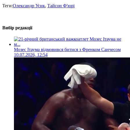
Теги:
Олександр Усик
,
Тайсон Ф'юрі
Вибір редакції
Мозес Ітаума відмовився битися з Френком Санчесом
10.07.2026, 12:54