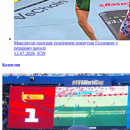
Макгрегор програв технічним нокаутом Голловею у
першому раунді
12.07.2026, 9:59
Кадри дня