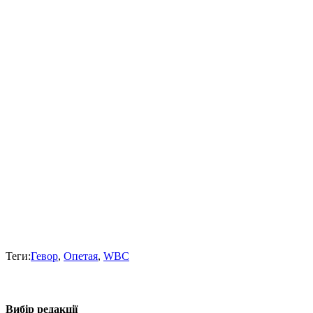
Теги:
Гевор
,
Опетая
,
WBC
Вибір редакції