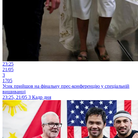
23:25
21/05
3
1705
Усик прийшов на фінальну прес-конференцію у спеціальній
вишиванці
23:25, 21/05
3
Кадр дня