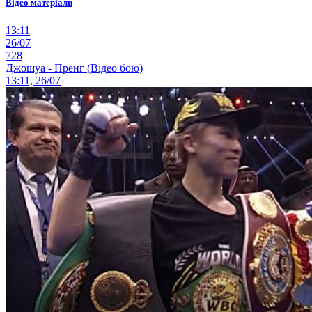
Відео матеріали
13:11
26/07
728
Джошуа - Пренг (Відео бою)
13:11, 26/07