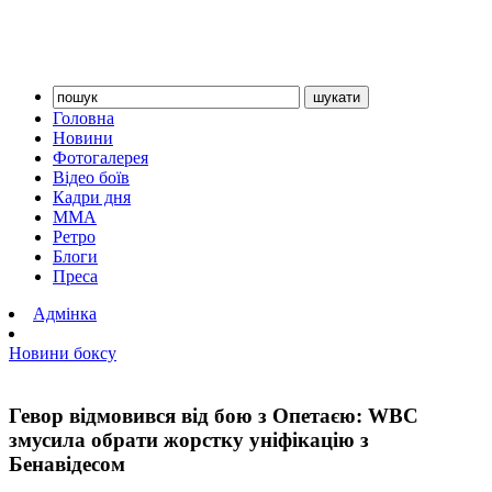
Головна
Новини
Фотогалерея
Відео боїв
Кадри дня
ММА
Ретро
Блоги
Преса
Адмінка
Новини боксу
Гевор відмовився від бою з Опетаєю: WBC
змусила обрати жорстку уніфікацію з
Бенавідесом