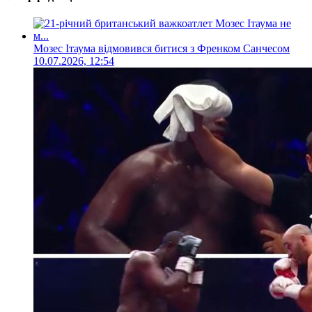
Мозес Ітаума відмовився битися з Френком Санчесом
10.07.2026, 12:54