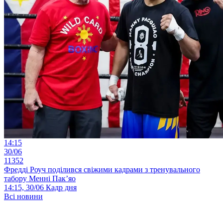
14:15
30/06
11352
Фредді Роуч поділився свіжими кадрами з тренувального
табору Менні Пак’яо
14:15, 30/06
Кадр дня
Всі новини