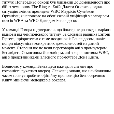
титулу. Попередньо боксер був близький до домовленості про
бій із чемпіоном The Ring та Zuffa Джеєм Опетаєю, однак
ситуацію змінив президент WBC Маурісіо Сулейман.
Організація наполягає на обов’язковій уніфікації з володарем
поясів WBA та WBO Давидом Бенавідесом.
У команді Гевора підтвердили, що боксер не розглядає варіант
відмови від чемпіонського титулу. За словами радника Ентоні
Гіргеса, пріоритетом є саме поєдинок із Бенавідесом, навіть
попри відсутність конкретних домовленостей на даний
момент. Сторони ще не вели переговорів ані з промоутером
Бенавідеса Семпсоном Левковіцем, ані з керівництвом WBC,
ані з представниками власного промоутера Дона Кінга.
Водночас у команді Бенавідеса вже дали сигнал про
готовність рухатися вперед. Левковіц заявив, що найближчим
часом планує зробити офіційну пропозицію безпосередньо
Кінгу, минаючи менеджерів боксера.