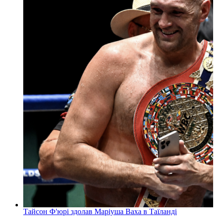
Тайсон Ф'юрі здолав Маріуша Ваха в Таїланді