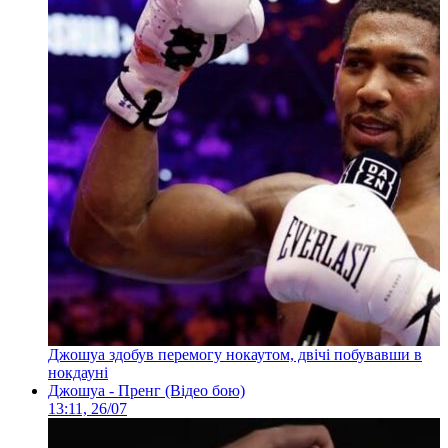
Джошуа здобув перемогу нокаутом, двічі побувавши в
нокдауні
Джошуа - Пренг (Відео бою)
13:11, 26/07