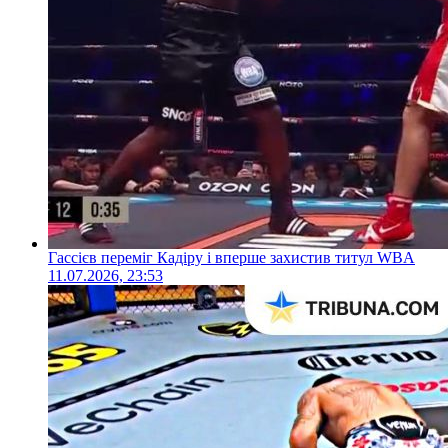
Гассієв переміг Кадіру і вперше захистив титул WBA
11.07.2026, 23:53