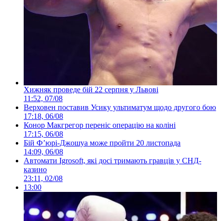
Хижняк проведе бій 22 серпня у Львові
11:52, 07/08
Верховен поставив Усику ультиматум щодо другого бою
17:18, 06/08
Конор Макгрегор переніс операцію на коліні
17:15, 06/08
Бій Ф’юрі-Джошуа може пройти 20 листопада
14:09, 06/08
Автомати Igrosoft, які досі тримають гравців у СНД-
казино
23:11, 02/08
13:00