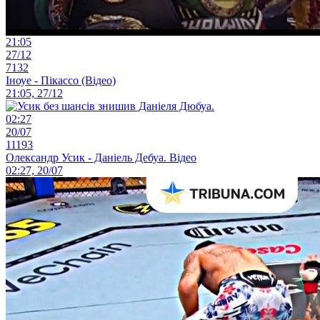
21:05
27/12
7132
Іноуе - Пікассо (Відео)
21:05, 27/12
02:27
20/07
11193
Олександр Усик - Даніель Дебуа. Відео
02:27, 20/07