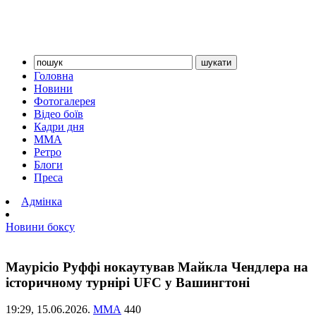
Головна
Новини
Фотогалерея
Відео боїв
Кадри дня
ММА
Ретро
Блоги
Преса
Адмінка
Новини боксу
Маурісіо Руффі нокаутував Майкла Чендлера на
історичному турнірі UFC у Вашингтоні
19:29,
15.06.2026.
ММА
440