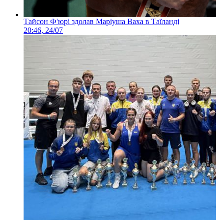
Тайсон Ф'юрі здолав Маріуша Ваха в Таїланді
20:46, 24/07