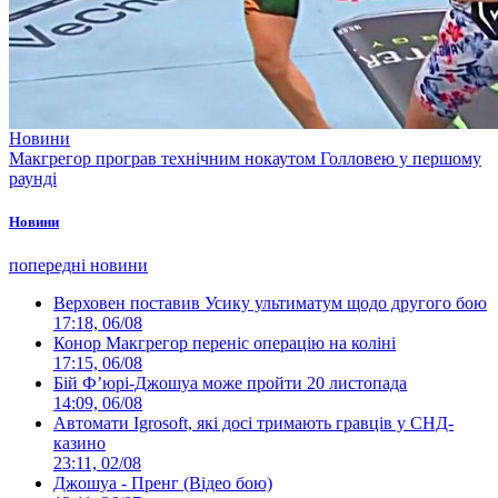
Новини
Макгрегор програв технічним нокаутом Голловею у першому
раунді
Новини
попередні новини
Верховен поставив Усику ультиматум щодо другого бою
17:18, 06/08
Конор Макгрегор переніс операцію на коліні
17:15, 06/08
Бій Ф’юрі-Джошуа може пройти 20 листопада
14:09, 06/08
Автомати Igrosoft, які досі тримають гравців у СНД-
казино
23:11, 02/08
Джошуа - Пренг (Відео бою)