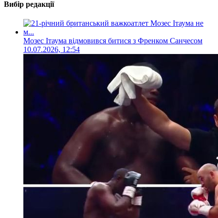
Вибір редакції
Мозес Ітаума відмовився битися з Френком Санчесом
10.07.2026, 12:54