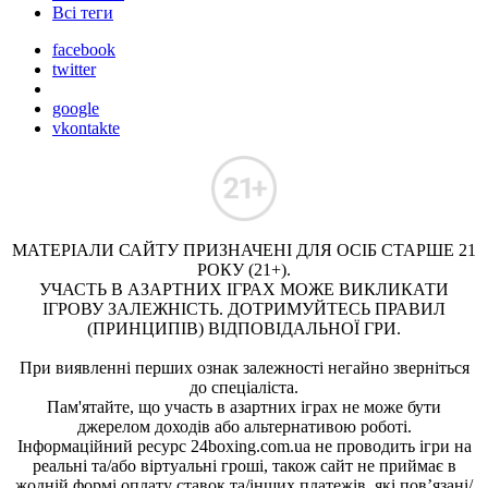
Всі теги
facebook
twitter
google
vkontakte
МАТЕРІАЛИ САЙТУ ПРИЗНАЧЕНІ ДЛЯ ОСІБ СТАРШЕ 21
РОКУ (21+).
УЧАСТЬ В АЗАРТНИХ ІГРАХ МОЖЕ ВИКЛИКАТИ
ІГРОВУ ЗАЛЕЖНІСТЬ. ДОТРИМУЙТЕСЬ ПРАВИЛ
(ПРИНЦИПІВ) ВІДПОВІДАЛЬНОЇ ГРИ.
При виявленні перших ознак залежності негайно зверніться
до спеціаліста.
Пам'ятайте, що участь в азартних іграх не може бути
джерелом доходів або альтернативою роботі.
Інформаційний ресурс 24boxing.com.ua не проводить ігри на
реальні та/або віртуальні гроші, також сайт не приймає в
жодній формі оплату ставок та/інших платежів, які пов’язані/