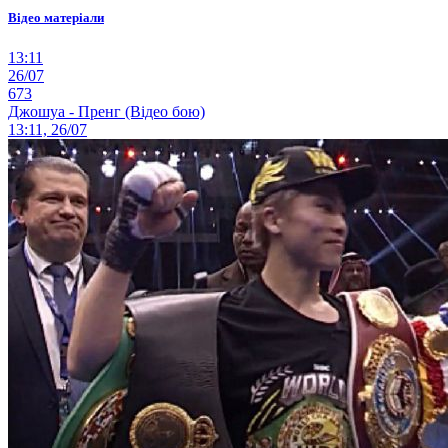
Відео матеріали
13:11
26/07
673
Джошуа - Пренг (Відео бою)
13:11, 26/07