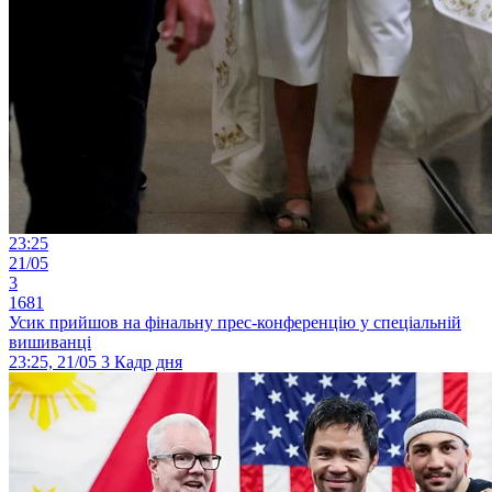
23:25
21/05
3
1681
Усик прийшов на фінальну прес-конференцію у спеціальній
вишиванці
23:25, 21/05
3
Кадр дня