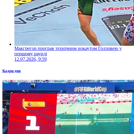
Макгрегор програв технічним нокаутом Голловею у
першому раунді
12.07.2026, 9:59
Кадри дня