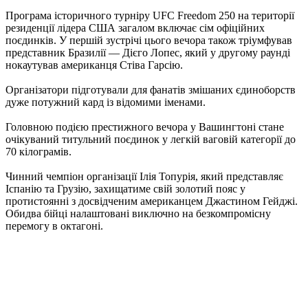
Програма історичного турніру UFC Freedom 250 на території
резиденції лідера США загалом включає сім офіційних
поєдинків. У першій зустрічі цього вечора також тріумфував
представник Бразилії — Дієго Лопес, який у другому раунді
нокаутував американця Стіва Гарсію.
Організатори підготували для фанатів змішаних єдиноборств
дуже потужний кард із відомими іменами.
Головною подією престижного вечора у Вашингтоні стане
очікуваний титульний поєдинок у легкій ваговій категорії до
70 кілограмів.
Чинний чемпіон організації Ілія Топурія, який представляє
Іспанію та Грузію, захищатиме свій золотий пояс у
протистоянні з досвідченим американцем Джастином Гейджі.
Обидва бійці налаштовані виключно на безкомпромісну
перемогу в октагоні.