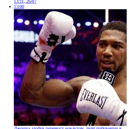
13:11, 26/07
13:00
Джошуа здобув перемогу нокаутом, двічі побувавши в