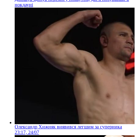
нокдауні
Олександр Хижняк виявився легшим за суперника
23:17, 24/07