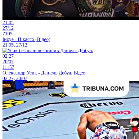
21:05
27/12
7105
Іноуе - Пікассо (Відео)
21:05, 27/12
02:27
20/07
11157
Олександр Усик - Даніель Дебуа. Відео
02:27, 20/07