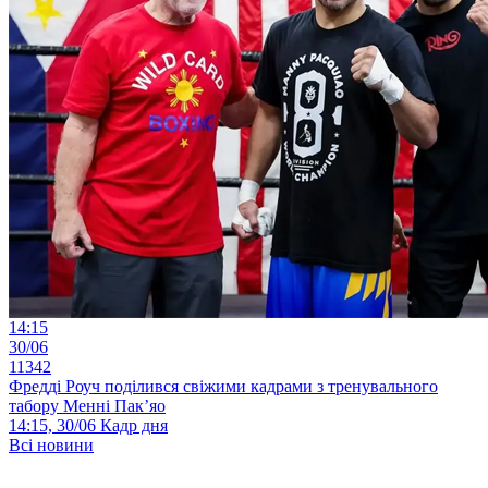
14:15
30/06
11342
Фредді Роуч поділився свіжими кадрами з тренувального
табору Менні Пак’яо
14:15, 30/06
Кадр дня
Всі новини