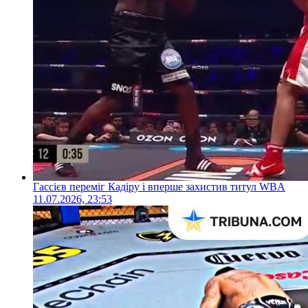
Гассієв переміг Кадіру і вперше захистив титул WBA
11.07.2026, 23:53