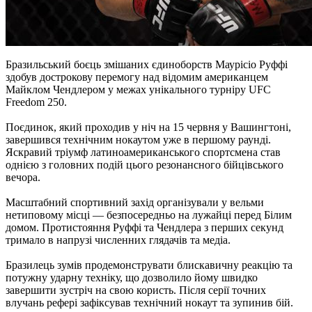
Бразильський боєць змішаних єдиноборств Маурісіо Руффі
здобув дострокову перемогу над відомим американцем
Майклом Чендлером у межах унікального турніру UFC
Freedom 250.
Поєдинок, який проходив у ніч на 15 червня у Вашингтоні,
завершився технічним нокаутом уже в першому раунді.
Яскравий тріумф латиноамериканського спортсмена став
однією з головних подій цього резонансного бійцівського
вечора.
Масштабний спортивний захід організували у вельми
нетиповому місці — безпосередньо на лужайці перед Білим
домом. Протистояння Руффі та Чендлера з перших секунд
тримало в напрузі численних глядачів та медіа.
Бразилець зумів продемонструвати блискавичну реакцію та
потужну ударну техніку, що дозволило йому швидко
завершити зустріч на свою користь. Після серії точних
влучань рефері зафіксував технічний нокаут та зупинив бій.