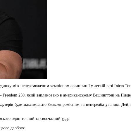
динку між непереможеним чемпіоном організації у легкій вазі Ілією То
— Freedom 250, який заплановано в американському Вашингтоні на Півден
аутерів буде максимально безкомпромісним та непередбачуваним. Дейна
сього один точний та своєчасний удар.
 цього двобою: