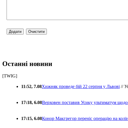
Останні новини
[TWIG]
11:52, 7.08
Хижняк проведе бій 22 серпня у Львові
// У
17:18, 6.08
Верховен поставив Усику ультиматум щодо
17:15, 6.08
Конор Макгрегор переніс операцію на колін