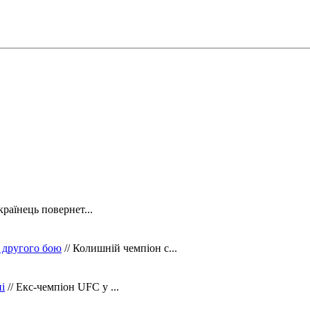
країнець повернет...
 другого бою
// Колишній чемпіон с...
і
// Екс-чемпіон UFC у ...