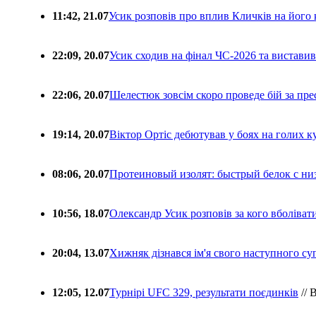
11:42, 21.07
Усик розповів про вплив Кличків на його 
22:09, 20.07
Усик сходив на фінал ЧС-2026 та вистави
22:06, 20.07
Шелестюк зовсім скоро проведе бій за п
19:14, 20.07
Віктор Ортіс дебютував у боях на голих 
08:06, 20.07
Протеиновый изолят: быстрый белок с ни
10:56, 18.07
Олександр Усик розповів за кого вболіва
20:04, 13.07
Хижняк дізнався ім'я свого наступного с
12:05, 12.07
Турнірі UFC 329, результати поєдинків
// 