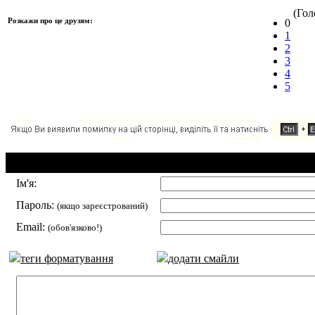
(Голо
Розкажи про це друзям:
0
1
2
3
4
5
Додавання коментаря:
Ім'я:
Пароль:
(якщо зареєстрований)
Email:
(обов'язково!)
теги форматування
додати смайли