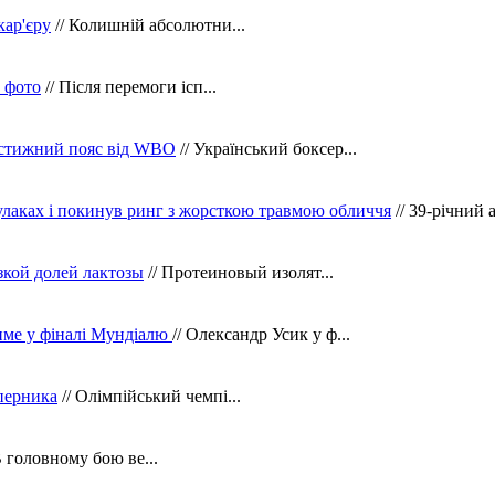
кар'єру
// Колишній абсолютни...
в фото
// Після перемоги ісп...
рестижний пояс від WBO
// Український боксер...
кулаках і покинув ринг з жорсткою травмою обличчя
// 39-річний 
зкой долей лактозы
// Протеиновый изолят...
тиме у фіналі Мундіалю
// Олександр Усик у ф...
уперника
// Олімпійський чемпі...
В головному бою ве...