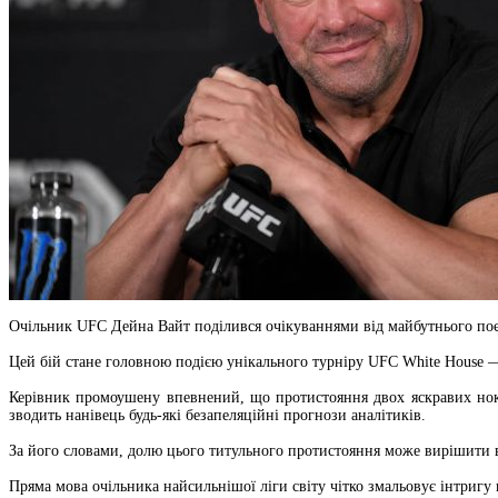
Очільник UFC Дейна Вайт поділився очікуваннями від майбутнього поє
Цей бій стане головною подією унікального турніру UFC White House 
Керівник промоушену впевнений, що протистояння двох яскравих нок
зводить нанівець будь-які безапеляційні прогнози аналітиків.
За його словами, долю цього титульного протистояння може вирішити в
Пряма мова очільника найсильнішої ліги світу чітко змальовує інтригу