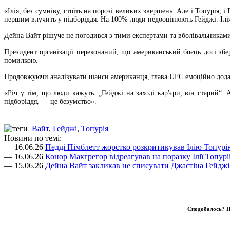
«Ілія, без сумніву, стоїть на порозі великих звершень. Але і Топурія
першим влучить у підборіддя. На 100% люди недооцінюють Гейджі. Ілія
Дейна Вайт рішуче не погодився з тими експертами та вболівальниками
Президент організації переконаний, що американський боєць досі збе
помилкою.
Продовжуючи аналізувати шанси американця, глава UFC емоційно дода
«Річ у тім, що люди кажуть: „Гейджі на заході кар'єри, він старий“.
підборіддя, — це безумство».
Вайт
,
Гейджі
,
Топурія
Новини по темі:
— 16.06.26
Педді Пімблетт жорстко розкритикував Ілію Топурі
— 16.06.26
Конор Макгрегор відреагував на поразку Ілії Топурі
— 15.06.26
Дейна Вайт закликав не списувати Джастіна Гейджі 
Сподобалось? П