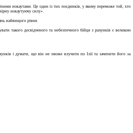
ктними нокаутами. Це один із тих поєдинків, у якому переможе той, хто
вірну нокаутуючу силу».
янь найвищого рівня.
вати такого досвідченого та небезпечного бійця з рахунків є великою
хунків і думати, що він не зможе влучити по Ілії та зачепити його за