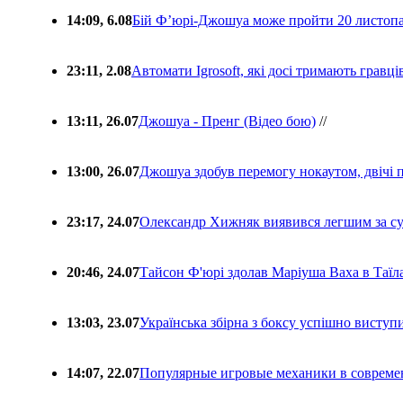
14:09, 6.08
Бій Ф’юрі-Джошуа може пройти 20 листоп
23:11, 2.08
Автомати Igrosoft, які досі тримають гравц
13:11, 26.07
Джошуа - Пренг (Відео бою)
//
13:00, 26.07
Джошуа здобув перемогу нокаутом, двічі 
23:17, 24.07
Олександр Хижняк виявився легшим за с
20:46, 24.07
Тайсон Ф'юрі здолав Маріуша Ваха в Таїл
13:03, 23.07
Українська збірна з боксу успішно виступ
14:07, 22.07
Популярные игровые механики в совреме