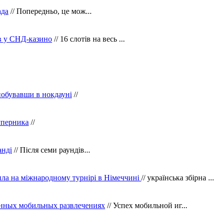
ада
// Попередньо, це мож...
ів у СНД-казино
// 16 слотів на весь ...
побувавши в нокдауні
//
уперника
//
анді
// Після семи раундів...
ила на міжнародному турнірі в Німеччині
// українська збірна ...
нных мобильных развлечениях
// Успех мобильной иг...