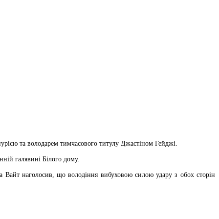
пурією та володарем тимчасового титулу Джастіном Гейджі.
ній галявині Білого дому.
 Вайт наголосив, що володіння вибуховою силою удару з обох сторін