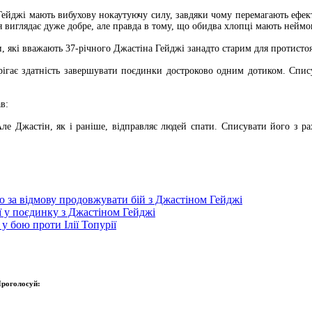
, і Гейджі мають вибухову нокаутуючу силу, завдяки чому перемагають ефе
 виглядає дуже добре, але правда в тому, що обидва хлопці мають неймо
, які вважають 37-річного Джастіна Гейджі занадто старим для протисто
рігає здатність завершувати поєдинки достроково одним дотиком. Спису
в:
 Але Джастін, як і раніше, відправляє людей спати. Списувати його з ра
ю за відмову продовжувати бій з Джастіном Гейджі
ї у поєдинку з Джастіном Гейджі
у бою проти Ілії Топурії
роголосуй: