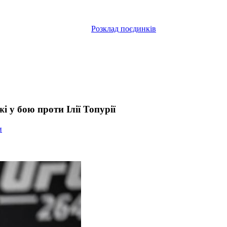
Розклад поєдинків
 у бою проти Ілії Топурії
и