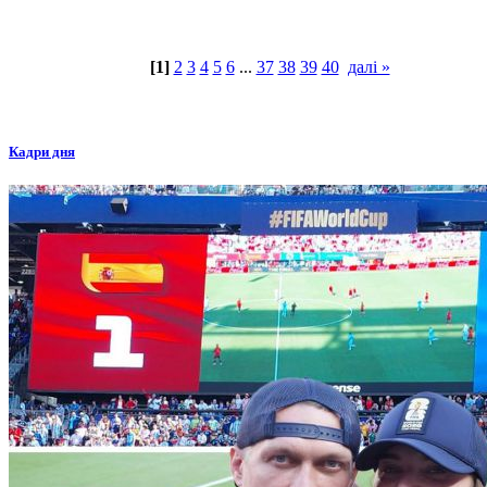
[1]
2
3
4
5
6
...
37
38
39
40
далі »
Кадри дня