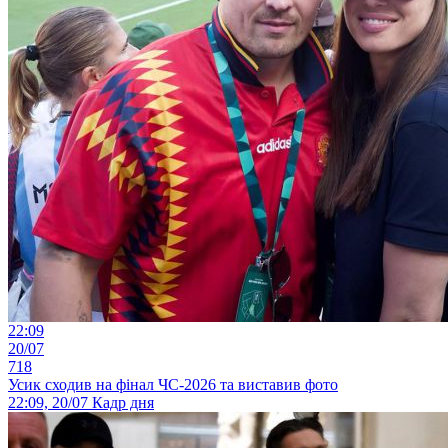
22:09
20/07
718
Усик сходив на фінал ЧС-2026 та виставив фото
22:09, 20/07
Кадр дня