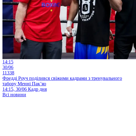
14:15
30/06
11338
Фредді Роуч поділився свіжими кадрами з тренувального
табору Менні Пак’яо
14:15, 30/06
Кадр дня
Всі новини