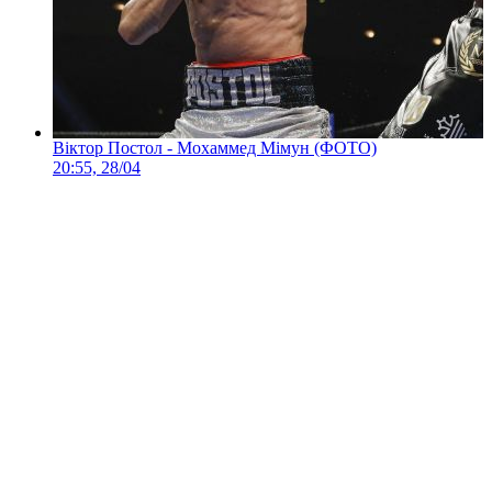
Віктор Постол - Мохаммед Мімун (ФОТО)
20:55, 28/04