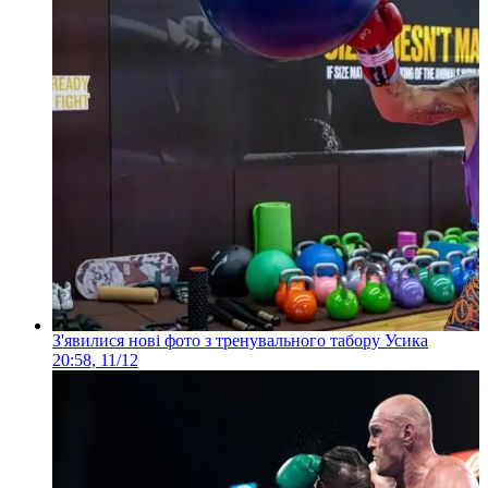
З'явилися нові фото з тренувального табору Усика
20:58, 11/12