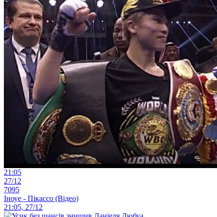
21:05
27/12
7095
Іноуе - Пікассо (Відео)
21:05, 27/12