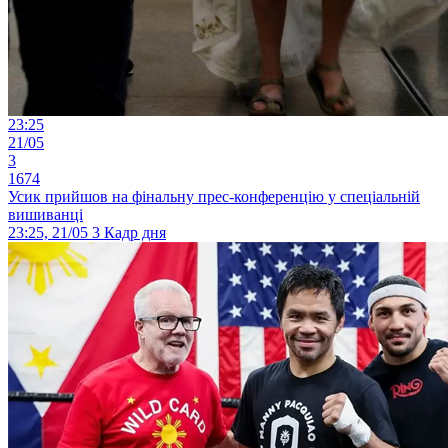
23:25
21/05
3
1674
Усик прийшов на фінальну прес-конференцію у спеціальній
вишиванці
23:25, 21/05
3
Кадр дня