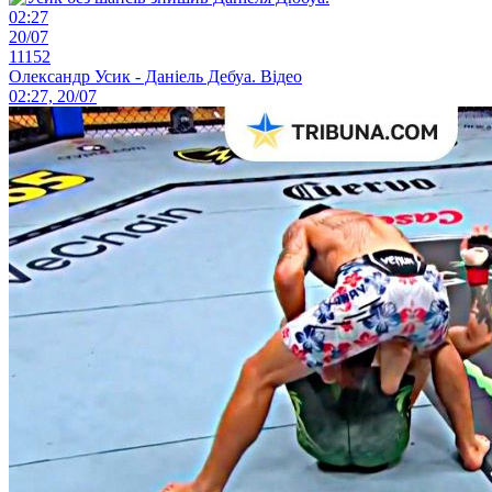
02:27
20/07
11152
Олександр Усик - Даніель Дебуа. Відео
02:27, 20/07