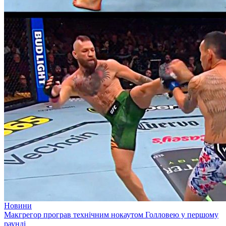
Новини
Макгрегор програв технічним нокаутом Голловею у першому
раунді