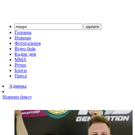
Головна
Новини
Фотогалерея
Відео боїв
Кадри дня
ММА
Ретро
Блоги
Преса
Адмінка
Новини боксу