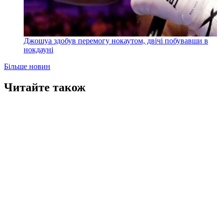
Джошуа здобув перемогу нокаутом, двічі побувавши в
нокдауні
Більше новин
Читайте також