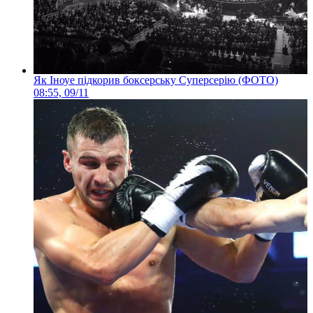
Як Іноуе підкорив боксерську Суперсерію (ФОТО)
08:55, 09/11