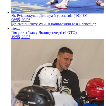
Як Руїс шокував Джошуа й увесь світ (ФОТО)
08:55, 03/06
Гвоздик заїхав у Долину смерті (ФОТО)
19:55, 28/05