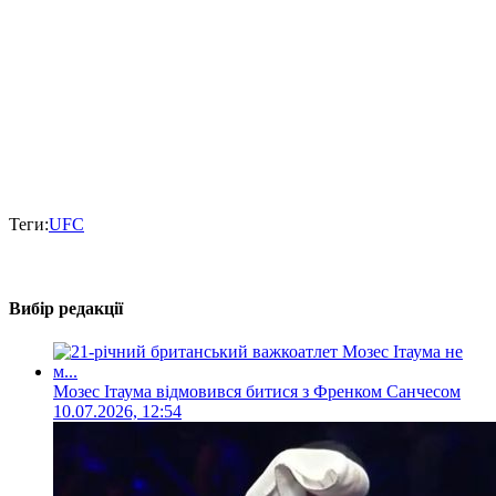
Теги:
UFC
Вибір редакції
Мозес Ітаума відмовився битися з Френком Санчесом
10.07.2026, 12:54