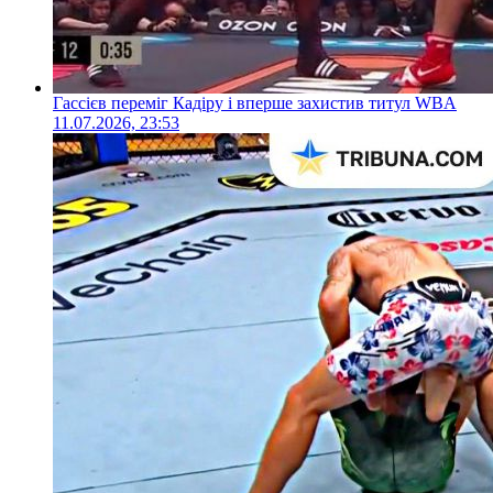
Гассієв переміг Кадіру і вперше захистив титул WBA
11.07.2026, 23:53