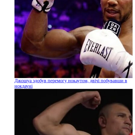
Джошуа здобув перемогу нокаутом, двічі побувавши в
нокдауні