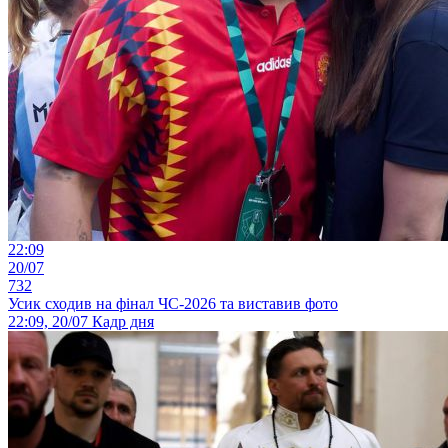
22:09
20/07
732
Усик сходив на фінал ЧС-2026 та виставив фото
22:09, 20/07
Кадр дня