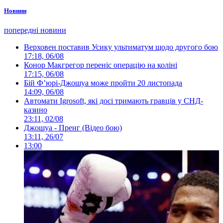
Новини
попередні новини
Верховен поставив Усику ультиматум щодо другого бою
17:18, 06/08
Конор Макгрегор переніс операцію на коліні
17:15, 06/08
Бій Ф’юрі-Джошуа може пройти 20 листопада
14:09, 06/08
Автомати Igrosoft, які досі тримають гравців у СНД-
казино
23:11, 02/08
Джошуа - Пренг (Відео бою)
13:11, 26/07
13:00