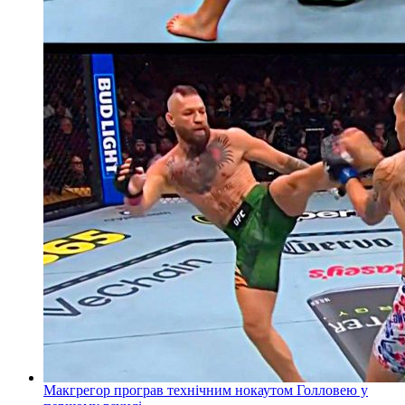
Макгрегор програв технічним нокаутом Голловею у