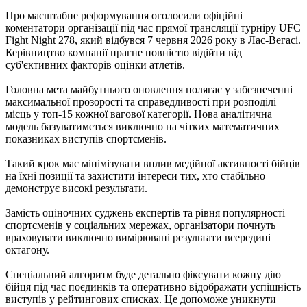
Про масштабне реформування оголосили офіційні
коментатори організації під час прямої трансляції турніру UFC
Fight Night 278, який відбувся 7 червня 2026 року в Лас-Вегасі.
Керівництво компанії прагне повністю відійти від
суб'єктивних факторів оцінки атлетів.
Головна мета майбутнього оновлення полягає у забезпеченні
максимальної прозорості та справедливості при розподілі
місць у топ-15 кожної вагової категорії. Нова аналітична
модель базуватиметься виключно на чітких математичних
показниках виступів спортсменів.
Такий крок має мінімізувати вплив медійної активності бійців
на їхні позиції та захистити інтереси тих, хто стабільно
демонструє високі результати.
Замість оціночних суджень експертів та рівня популярності
спортсменів у соціальних мережах, організатори почнуть
враховувати виключно вимірювані результати всередині
октагону.
Спеціальний алгоритм буде детально фіксувати кожну дію
бійця під час поєдинків та оперативно відображати успішність
виступів у рейтингових списках. Це допоможе уникнути