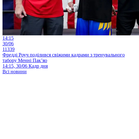
14:15
30/06
11339
Фредді Роуч поділився свіжими кадрами з тренувального
табору Менні Пак’яо
14:15, 30/06
Кадр дня
Всі новини