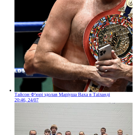
Тайсон Ф'юрі здолав Маріуша Ваха в Таїланді
20:46, 24/07