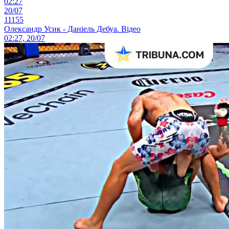
02:27
20/07
11155
Олександр Усик - Даніель Дебуа. Відео
02:27, 20/07