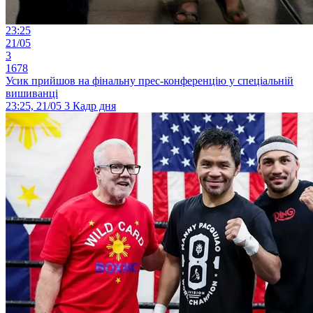
23:25
21/05
3
1678
Усик прийшов на фінальну прес-конференцію у спеціальній
вишиванці
23:25, 21/05
3
Кадр дня