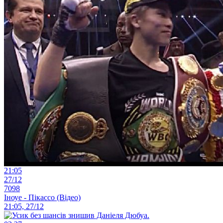
21:05
27/12
7098
Іноуе - Пікассо (Відео)
21:05, 27/12