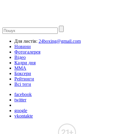
Для листів:
24boxing@gmail.com
Новини
Фотогалерея
Відео
Кадри дня
ММА
Боксери
Рейтинги
Всі теги
facebook
twitter
google
vkontakte