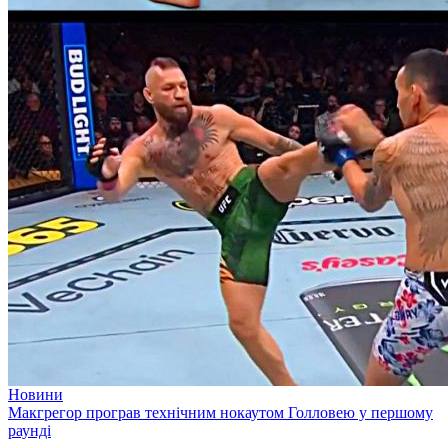
Новини
Макгрегор програв технічним нокаутом Голловею у першому
раунді