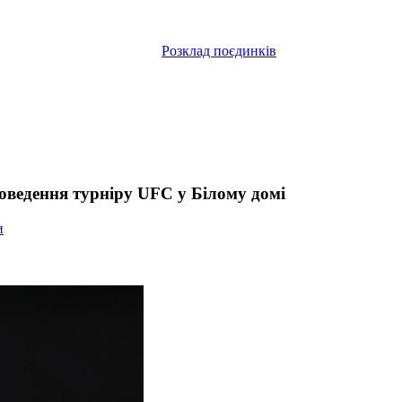
Розклад поєдинків
оведення турніру UFC у Білому домі
и