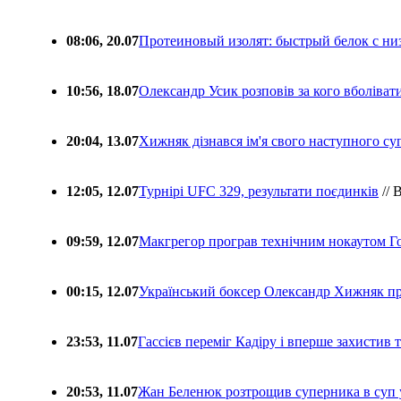
08:06, 20.07
Протеиновый изолят: быстрый белок с ни
10:56, 18.07
Олександр Усик розповів за кого вболіва
20:04, 13.07
Хижняк дізнався ім'я свого наступного с
12:05, 12.07
Турнірі UFC 329, результати поєдинків
// 
09:59, 12.07
Макгрегор програв технічним нокаутом Г
00:15, 12.07
Український боксер Олександр Хижняк пр
23:53, 11.07
Гассієв переміг Кадіру і вперше захистив
20:53, 11.07
Жан Беленюк розтрощив суперника в суп