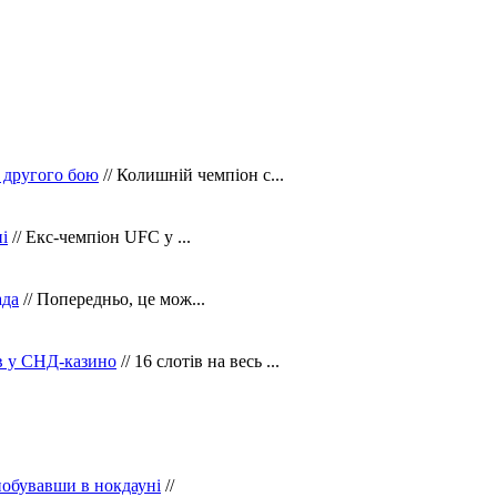
 другого бою
// Колишній чемпіон с...
і
// Екс-чемпіон UFC у ...
ада
// Попередньо, це мож...
ів у СНД-казино
// 16 слотів на весь ...
побувавши в нокдауні
//