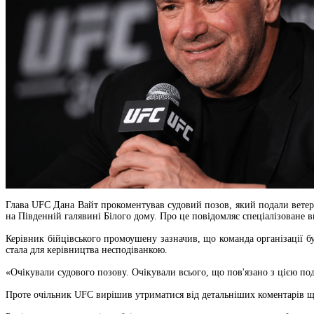
Глава UFC Дана Вайт прокоментував судовий позов, який подали ветера
на Південній галявині Білого дому. Про це повідомляє спеціалізоване 
Керівник бійцівського промоушену зазначив, що команда організації б
стала для керівництва несподіванкою.
«Очікували судового позову. Очікували всього, що пов'язано з цією поді
Проте очільник UFC вирішив утриматися від детальніших коментарів щ