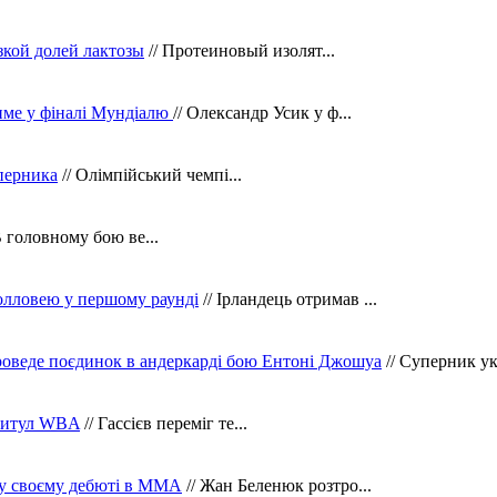
зкой долей лактозы
// Протеиновый изолят...
тиме у фіналі Мундіалю
// Олександр Усик у ф...
уперника
// Олімпійський чемпі...
В головному бою ве...
олловею у першому раунді
// Ірландець отримав ...
оведе поєдинок в андеркарді бою Ентоні Джошуа
// Суперник укр
 титул WBA
// Гассієв переміг те...
 у своєму дебюті в ММА
// Жан Беленюк розтро...