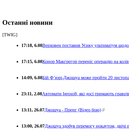
Останні новини
[TWIG]
17:18, 6.08
Верховен поставив Усику ультиматум щодо
17:15, 6.08
Конор Макгрегор переніс операцію на колін
14:09, 6.08
Бій Ф’юрі-Джошуа може пройти 20 листоп
23:11, 2.08
Автомати Igrosoft, які досі тримають гравц
13:11, 26.07
Джошуа - Пренг (Відео бою)
//
13:00, 26.07
Джошуа здобув перемогу нокаутом, двічі 