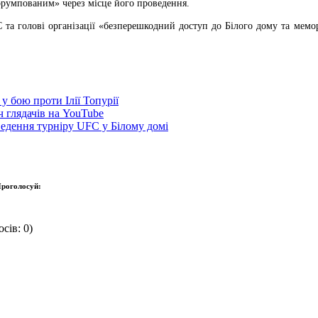
орумпованим» через місце його проведення.
а голові організації «безперешкодний доступ до Білого дому та мемо
у бою проти Ілії Топурії
 глядачів на YouTube
ведення турніру UFC у Білому домі
роголосуй:
сів: 0)