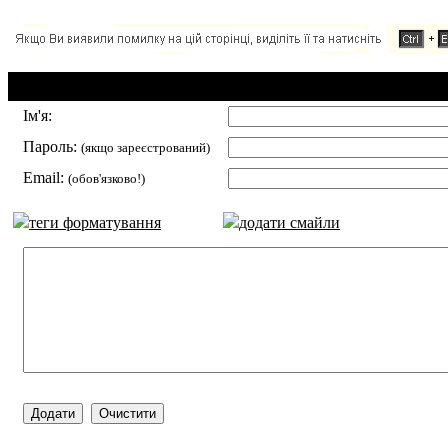
Додавання коментаря:
Ім'я:
Пароль:
(якщо зареєстрований)
Email:
(обов'язково!)
теги форматування
додати смайли