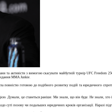
ни та активісти з вимогою скасувати майбутній турнір UFC Freedom 250
видання MMA Junkie.
ула повністю готовою до подібного розвитку подій та юридичного спроти
єю. Думали, це станеться раніше. Ми знали, що він буде. Не знали, хто і
одо суті позову чи подальших юридичних кроків організації. Наразі під