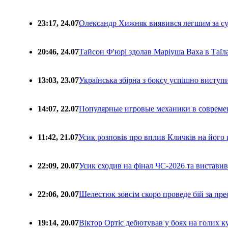
23:17, 24.07
Олександр Хижняк виявився легшим за с
20:46, 24.07
Тайсон Ф'юрі здолав Маріуша Ваха в Таїл
13:03, 23.07
Українська збірна з боксу успішно виступ
14:07, 22.07
Популярные игровые механики в совреме
11:42, 21.07
Усик розповів про вплив Кличків на його 
22:09, 20.07
Усик сходив на фінал ЧС-2026 та вистави
22:06, 20.07
Шелестюк зовсім скоро проведе бій за п
19:14, 20.07
Віктор Ортіс дебютував у боях на голих 