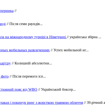
уперника
//
анді
// Після семи раундів...
ила на міжнародному турнірі в Німеччині
// українська збірна ...
нных мобильных развлечениях
// Успех мобильной иг...
кар'єру
// Колишній абсолютни...
в фото
// Після перемоги ісп...
рестижний пояс від WBO
// Український боксер...
кулаках і покинув ринг з жорсткою травмою обличчя
// 39-річний 