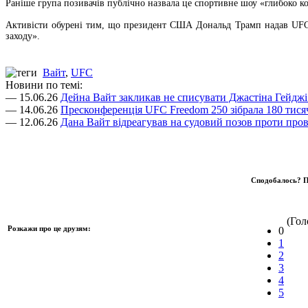
Раніше група позивачів публічно назвала це спортивне шоу «глибоко к
Активісти обурені тим, що президент США Дональд Трамп надав UFC т
заходу».
Вайт
,
UFC
Новини по темі:
— 15.06.26
Дейна Вайт закликав не списувати Джастіна Гейджі 
— 14.06.26
Пресконференція UFC Freedom 250 зібрала 180 тисяч
— 12.06.26
Дана Вайт відреагував на судовий позов проти про
Сподобалось? П
(Голо
Розкажи про це друзям:
0
1
2
3
4
5