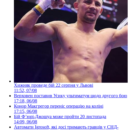
Хижняк проведе бій 22 серпня у Львові
11:52, 07/08
Верховен поставив Усику ультиматум щодо другого бою
17:18, 06/08
Конор Макгрегор переніс операцію на коліні
17:15, 06/08
Бій Ф’юрі-Джошуа може пройти 20 листопада
14:09, 06/08
Автомати Igrosoft, які досі тримають гравців у СНД-