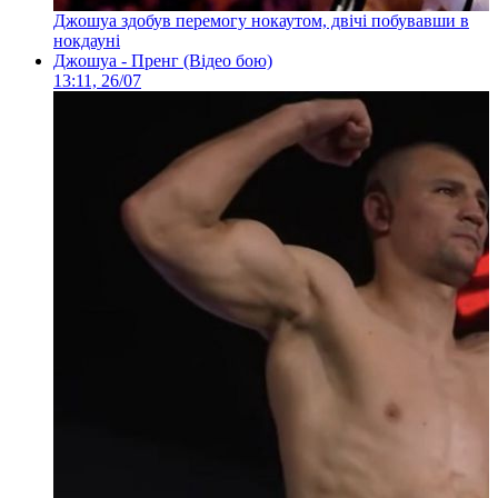
Джошуа здобув перемогу нокаутом, двічі побувавши в
нокдауні
Джошуа - Пренг (Відео бою)
13:11, 26/07