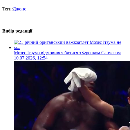
Теги:
Джонс
Вибір редакції
Мозес Ітаума відмовився битися з Френком Санчесом
10.07.2026, 12:54