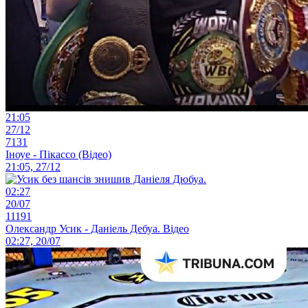
21:05
27/12
7131
Іноуе - Пікассо (Відео)
21:05, 27/12
02:27
20/07
11191
Олександр Усик - Даніель Дебуа. Відео
02:27, 20/07