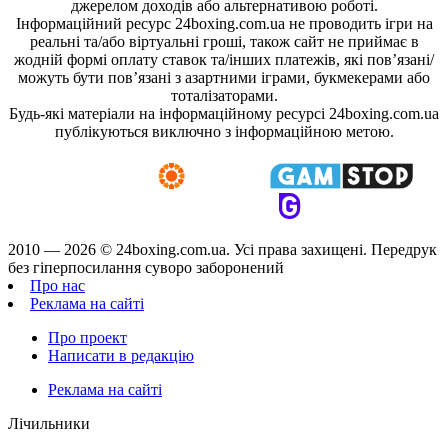
джерелом доходів або альтернативою роботі.
Інформаційний ресурс 24boxing.com.ua не проводить ігри на
реальні та/або віртуальні гроші, також сайт не приймає в
жодній формі оплату ставок та/інших платежів, які пов’язані/
можуть бути пов’язані з азартними іграми, букмекерами або
тоталізаторами.
Будь-які матеріали на інформаційному ресурсі 24boxing.com.ua
публікуються виключно з інформаційною метою.
2010 — 2026 ©
24boxing.com.ua.
Усi права захищенi. Передрук
без гіперпосилання суворо заборонений
Про нас
Реклама на сайті
Про проект
Написати в редакцію
Реклама на сайті
Лічильники