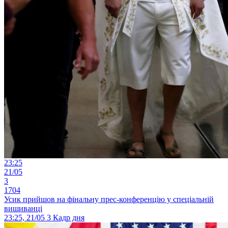
23:25
21/05
3
1704
Усик прийшов на фінальну прес-конференцію у спеціальній
вишиванці
23:25, 21/05
3
Кадр дня