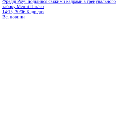
Фредді Роуч поділився свіжими кадрами з тренувального
табору Менні Пак’яо
14:15, 30/06
Кадр дня
Всі новини