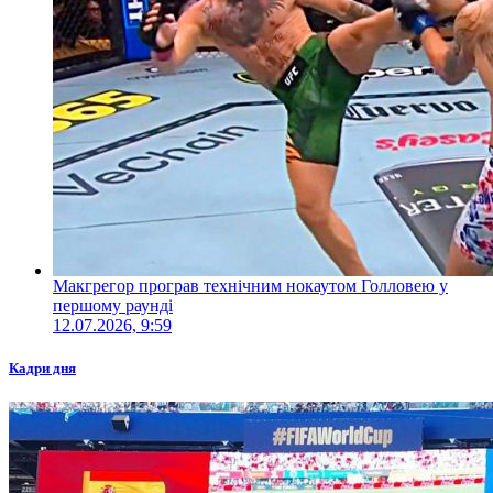
Макгрегор програв технічним нокаутом Голловею у
першому раунді
12.07.2026, 9:59
Кадри дня