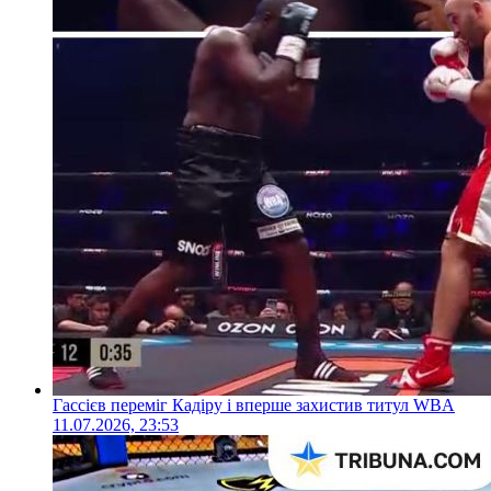
Гассієв переміг Кадіру і вперше захистив титул WBA
11.07.2026, 23:53