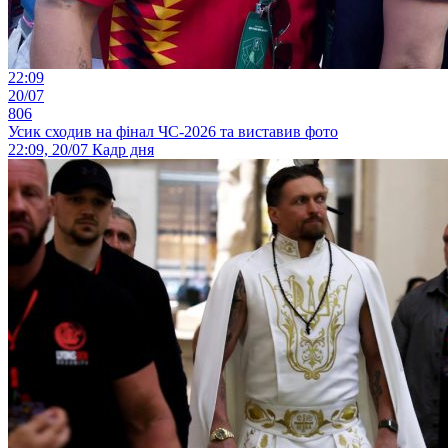
22:09
20/07
806
Усик сходив на фінал ЧС-2026 та виставив фото
22:09, 20/07
Кадр дня