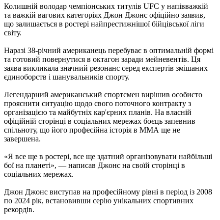
Колишній володар чемпіонських титулів UFC у напівважкій
та важкій вагових категоріях Джон Джонс офіційно заявив,
що залишається в ростері найпрестижнішої бійцівської ліги
світу.
Наразі 38-річний американець перебуває в оптимальній формі
та готовий повернутися в октагон заради мейневентів. Ця
заява викликала значний резонанс серед експертів змішаних
єдиноборств і шанувальників спорту.
Легендарний американський спортсмен вирішив особисто
прояснити ситуацію щодо свого поточного контракту з
організацією та майбутніх кар'єрних планів. На власній
офіційній сторінці в соціальних мережах боєць запевнив
спільноту, що його професійна історія в ММА ще не
завершена.
«Я все ще в ростері, все ще здатний організовувати найбільші
бої на планеті», — написав Джонс на своїй сторінці в
соціальних мережах.
Джон Джонс виступав на професійному рівні в період із 2008
по 2024 рік, встановивши серію унікальних спортивних
рекордів.