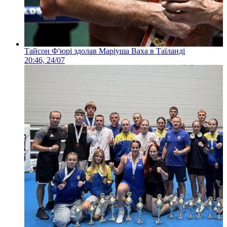
Тайсон Ф'юрі здолав Маріуша Ваха в Таїланді
20:46, 24/07