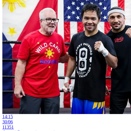
14:15
30/06
11351