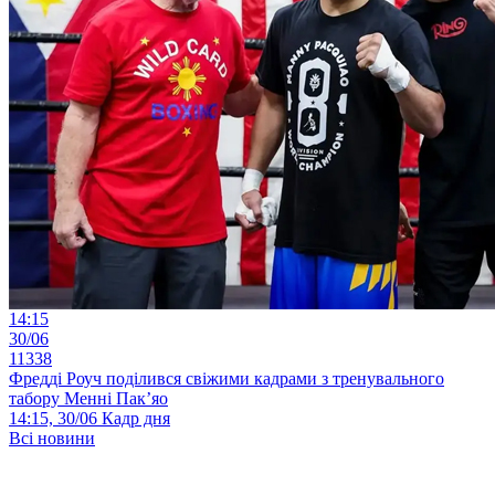
14:15
30/06
11338
Фредді Роуч поділився свіжими кадрами з тренувального
табору Менні Пак’яо
14:15, 30/06
Кадр дня
Всі новини