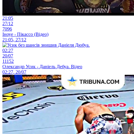
21:05
27/12
7096
Іноуе - Пікассо (Відео)
21:05, 27/12
02:27
20/07
11152
Олександр Усик - Даніель Дебуа. Відео
02:27, 20/07