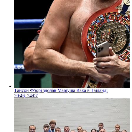
Тайсон Ф'юрі здолав Маріуша Ваха в Таїланді
20:46, 24/07