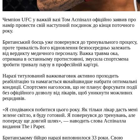
Чемпіон UFC у важкій вазі Том Аспіналл офіційно заявив про
намір провести свій наступний поєдинок до кінця поточного
року.
Британський боєць уже повернувся до тренувального процесу,
проте тривалість його відновлення безпосередньо залежить
від вердикту медичного персоналу. Важка травма ока,
отримана в останньому протистоянні, змусила спортсмена
зробити тривалу паузу в професійній кар'єрі.
Наразі титулований важковаговик активно проходить
реабілітацію та намагається якнайшвидше набрати оптимальні
кондиції. Спортсмен наголосив, що не планує форсувати події
без офіційного дозволу від лікарів, щоб уникнути можливих
рецидивів.
«Я сподіваюся побитися цього року. Як тільки лікар дасть мені
зелене світло, я буду готовий. Я повернувся до тренувань, але
попереду ще довгий шлях», — наводить слова Аспіналла
видання The i Paper.
Британському бійцю наразі виповнилося 33 роки. Свою