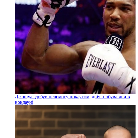
Джошуа здобув перемогу нокаутом, двічі побувавши в
нокдауні