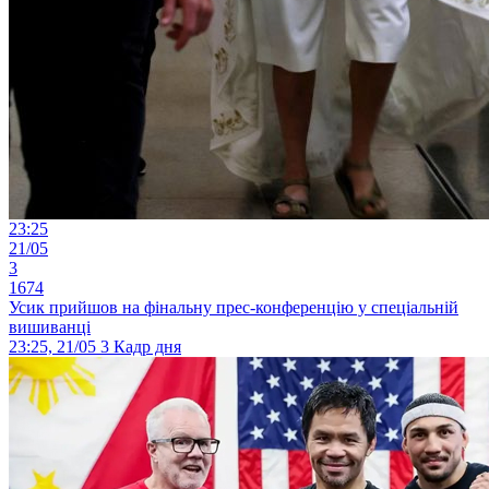
23:25
21/05
3
1674
Усик прийшов на фінальну прес-конференцію у спеціальній
вишиванці
23:25, 21/05
3
Кадр дня