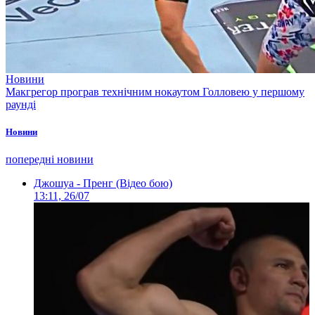
Новини
Макгрегор програв технічним нокаутом Голловею у першому
раунді
Новини
попередні новини
Джошуа - Пренг (Відео бою)
13:11, 26/07