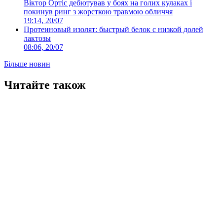
Віктор Ортіс дебютував у боях на голих кулаках і
покинув ринг з жорсткою травмою обличчя
19:14, 20/07
Протеиновый изолят: быстрый белок с низкой долей
лактозы
08:06, 20/07
Більше новин
Читайте також