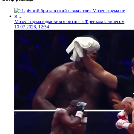
Мозес Ітаума відмовився битися з Френком Санчесом
10.07.2026, 12:54