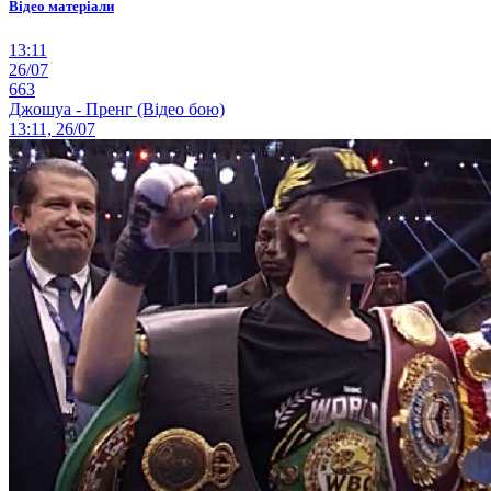
Відео матеріали
13:11
26/07
663
Джошуа - Пренг (Відео бою)
13:11, 26/07