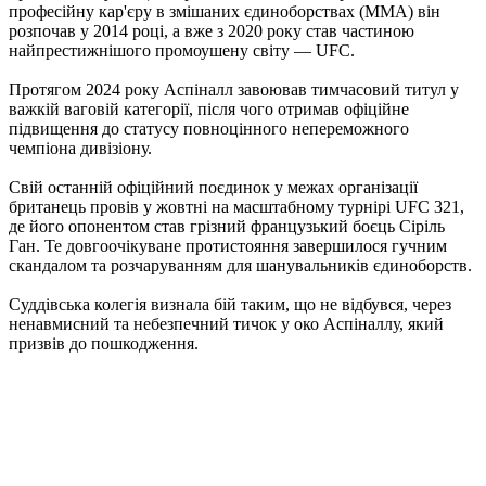
професійну кар'єру в змішаних єдиноборствах (ММА) він
розпочав у 2014 році, а вже з 2020 року став частиною
найпрестижнішого промоушену світу — UFC.
Протягом 2024 року Аспіналл завоював тимчасовий титул у
важкій ваговій категорії, після чого отримав офіційне
підвищення до статусу повноцінного непереможного
чемпіона дивізіону.
Свій останній офіційний поєдинок у межах організації
британець провів у жовтні на масштабному турнірі UFC 321,
де його опонентом став грізний французький боєць Сіріль
Ган. Те довгоочікуване протистояння завершилося гучним
скандалом та розчаруванням для шанувальників єдиноборств.
Суддівська колегія визнала бій таким, що не відбувся, через
ненавмисний та небезпечний тичок у око Аспіналлу, який
призвів до пошкодження.