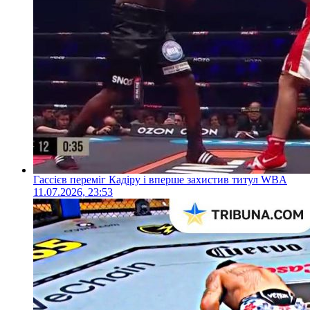
Гассієв переміг Кадіру і вперше захистив титул WBA
11.07.2026, 23:53