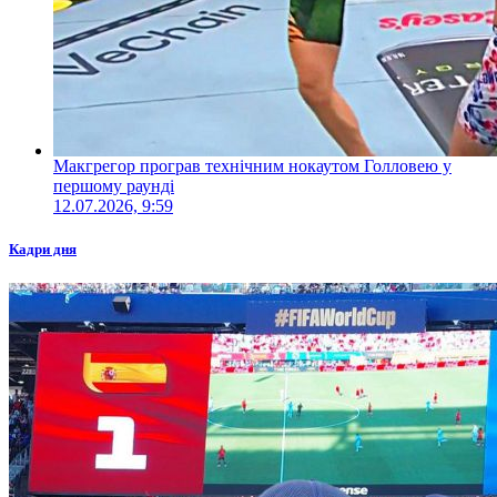
Макгрегор програв технічним нокаутом Голловею у
першому раунді
12.07.2026, 9:59
Кадри дня