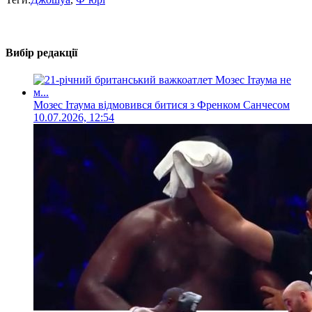
Вибір редакції
Мозес Ітаума відмовився битися з Френком Санчесом
10.07.2026, 12:54