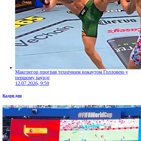
Макгрегор програв технічним нокаутом Голловею у
першому раунді
12.07.2026, 9:59
Кадри дня