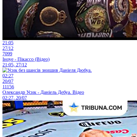
21:05
27/12
7099
Іноуе - Пікассо (Відео)
21:05, 27/12
02:27
20/07
11156
Олександр Усик - Даніель Дебуа. Відео
02:27, 20/07