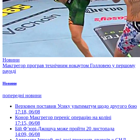
Новини
Макгрегор програв технічним нокаутом Голловею у першому
раунді
Новини
попередні новини
Верховен поставив Усику ультиматум щодо другого бою
17:18, 06/08
Конор Макгрегор переніс операцію на коліні
17:15, 06/08
Бій Ф’юрі-Джошуа може пройти 20 листопада
14:09, 06/08
Автомати Igrosoft, які досі тримають гравців у СНД-