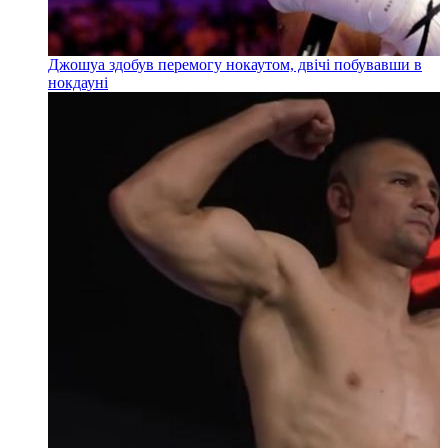
Джошуа здобув перемогу нокаутом, двічі побувавши в
нокдауні