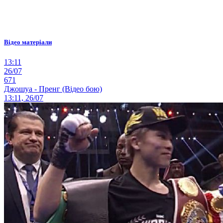
Відео матеріали
13:11
26/07
671
Джошуа - Пренг (Відео бою)
13:11, 26/07