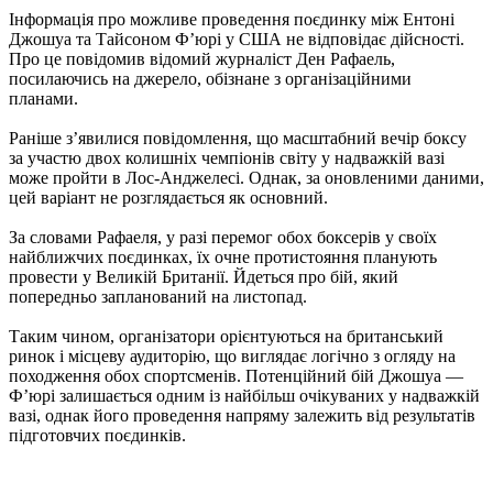
Інформація про можливе проведення поєдинку між Ентоні
Джошуа та Тайсоном Ф’юрі у США не відповідає дійсності.
Про це повідомив відомий журналіст Ден Рафаель,
посилаючись на джерело, обізнане з організаційними
планами.
Раніше з’явилися повідомлення, що масштабний вечір боксу
за участю двох колишніх чемпіонів світу у надважкій вазі
може пройти в Лос-Анджелесі. Однак, за оновленими даними,
цей варіант не розглядається як основний.
За словами Рафаеля, у разі перемог обох боксерів у своїх
найближчих поєдинках, їх очне протистояння планують
провести у Великій Британії. Йдеться про бій, який
попередньо запланований на листопад.
Таким чином, організатори орієнтуються на британський
ринок і місцеву аудиторію, що виглядає логічно з огляду на
походження обох спортсменів. Потенційний бій Джошуа —
Ф’юрі залишається одним із найбільш очікуваних у надважкій
вазі, однак його проведення напряму залежить від результатів
підготовчих поєдинків.