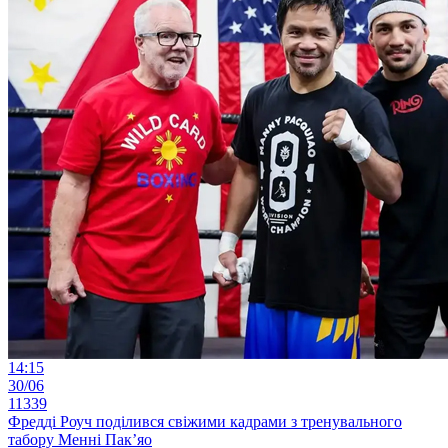
14:15
30/06
11339
Фредді Роуч поділився свіжими кадрами з тренувального
табору Менні Пак’яо