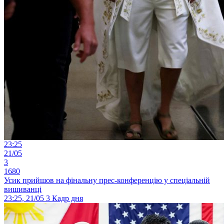
23:25
21/05
3
1680
Усик прийшов на фінальну прес-конференцію у спеціальній
вишиванці
23:25, 21/05
3
Кадр дня