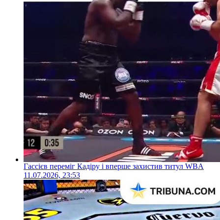
Гассієв переміг Кадіру і вперше захистив титул WBA
11.07.2026, 23:53