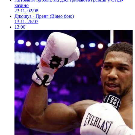
казино
23:11, 02/08
Джошуа - Пренг (Відео бою)
13:11, 26/07
13:00