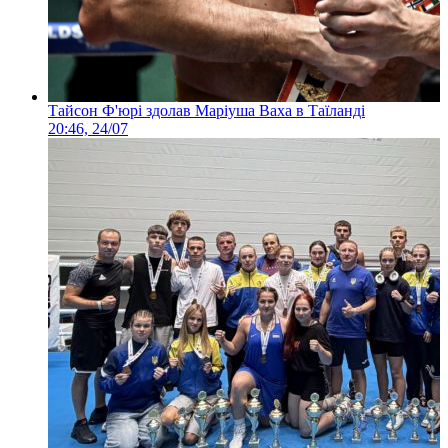
Тайсон Ф'юрі здолав Маріуша Ваха в Таїланді
20:46, 24/07