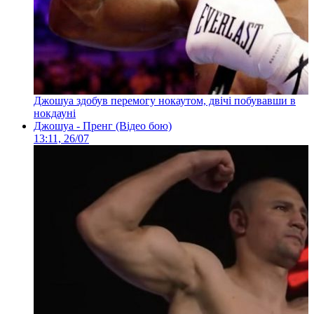
Джошуа здобув перемогу нокаутом, двічі побувавши в
нокдауні
Джошуа - Пренг (Відео бою)
13:11, 26/07