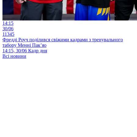
14:15
30/06
11345
Фредді Роуч поділився свіжими кадрами з тренувального
табору Менні Пак’яо
14:15, 30/06
Кадр дня
Всі новини