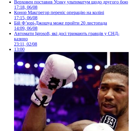
Верховен поставив Усику ультиматум щодо другого бою
17:18, 06/08
Конор Макгрегор переніс операцію на коліні
17:15, 06/08
Бій Ф’юрі-Джошуа може пройти 20 листопада
14:09, 06/08
Автомати Igrosoft, які досі тримають гравців у СНД-
казино
23:11, 02/08
13:00