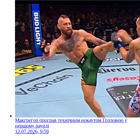
Макгрегор програв технічним нокаутом Голловею у
першому раунді
12.07.2026, 9:59