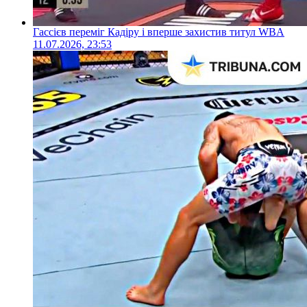
Гассієв переміг Кадіру і вперше захистив титул WBA
11.07.2026, 23:53