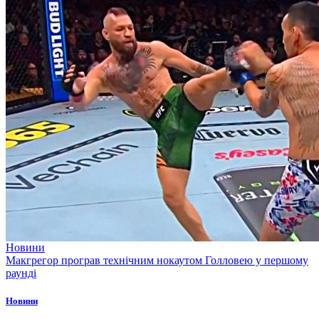
Новини
Макгрегор програв технічним нокаутом Голловею у першому
раунді
Новини