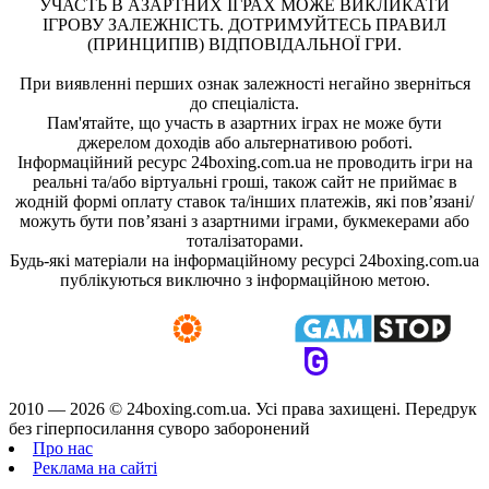
УЧАСТЬ В АЗАРТНИХ ІГРАХ МОЖЕ ВИКЛИКАТИ
ІГРОВУ ЗАЛЕЖНІСТЬ. ДОТРИМУЙТЕСЬ ПРАВИЛ
(ПРИНЦИПІВ) ВІДПОВІДАЛЬНОЇ ГРИ.
При виявленні перших ознак залежності негайно зверніться
до спеціаліста.
Пам'ятайте, що участь в азартних іграх не може бути
джерелом доходів або альтернативою роботі.
Інформаційний ресурс 24boxing.com.ua не проводить ігри на
реальні та/або віртуальні гроші, також сайт не приймає в
жодній формі оплату ставок та/інших платежів, які пов’язані/
можуть бути пов’язані з азартними іграми, букмекерами або
тоталізаторами.
Будь-які матеріали на інформаційному ресурсі 24boxing.com.ua
публікуються виключно з інформаційною метою.
2010 — 2026 ©
24boxing.com.ua.
Усi права захищенi. Передрук
без гіперпосилання суворо заборонений
Про нас
Реклама на сайті