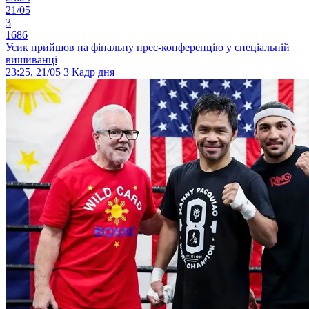
21/05
3
1686
Усик прийшов на фінальну прес-конференцію у спеціальній
вишиванці
23:25, 21/05
3
Кадр дня