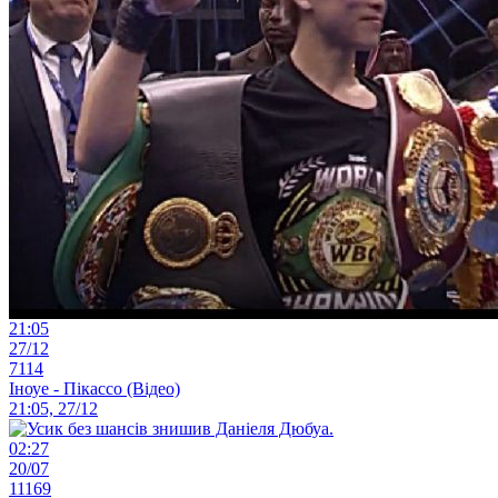
21:05
27/12
7114
Іноуе - Пікассо (Відео)
21:05, 27/12
02:27
20/07
11169