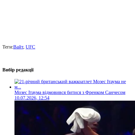
Теги:
Вайт
,
UFC
Вибір редакції
Мозес Ітаума відмовився битися з Френком Санчесом
10.07.2026, 12:54