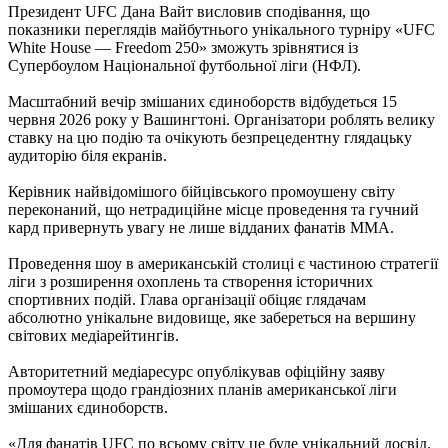
Президент UFC Дана Вайт висловив сподівання, що
показники переглядів майбутнього унікального турніру «UFC
White House — Freedom 250» зможуть зрівнятися із
Супербоулом Національної футбольної ліги (НФЛ).
Масштабний вечір змішаних єдиноборств відбудеться 15
червня 2026 року у Вашингтоні. Організатори роблять велику
ставку на цю подію та очікують безпрецедентну глядацьку
аудиторію біля екранів.
Керівник найвідомішого бійцівського промоушену світу
переконаний, що нетрадиційне місце проведення та гучний
кард привернуть увагу не лише відданих фанатів ММА.
Проведення шоу в американській столиці є частиною стратегії
ліги з розширення охоплень та створення історичних
спортивних подій. Глава організації обіцяє глядачам
абсолютно унікальне видовище, яке забереться на вершину
світових медіарейтингів.
Авторитетний медіаресурс опублікував офіційну заяву
промоутера щодо грандіозних планів американської ліги
змішаних єдиноборств.
«Для фанатів UFC по всьому світу це буде унікальний досвід.