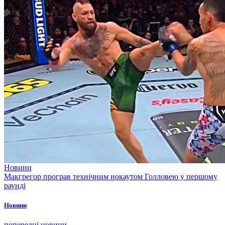
Новини
Макгрегор програв технічним нокаутом Голловею у першому
раунді
Новини
попередні новини