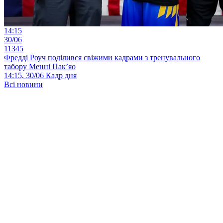
14:15
30/06
11345
Фредді Роуч поділився свіжими кадрами з тренувального
табору Менні Пак’яо
14:15, 30/06
Кадр дня
Всі новини