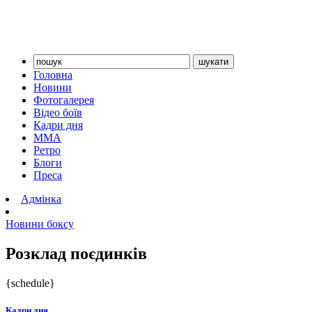
Головна
Новини
Фотогалерея
Відео боїв
Кадри дня
ММА
Ретро
Блоги
Преса
Адмінка
Новини боксу
Розклад поєдинків
{schedule}
Кадри дня