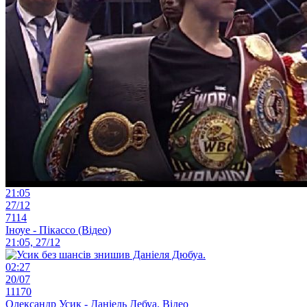
21:05
27/12
7114
Іноуе - Пікассо (Відео)
21:05, 27/12
02:27
20/07
11170
Олександр Усик - Даніель Дебуа. Відео