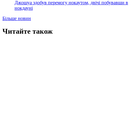
Джошуа здобув перемогу нокаутом, двічі побувавши в
нокдауні
Більше новин
Читайте також