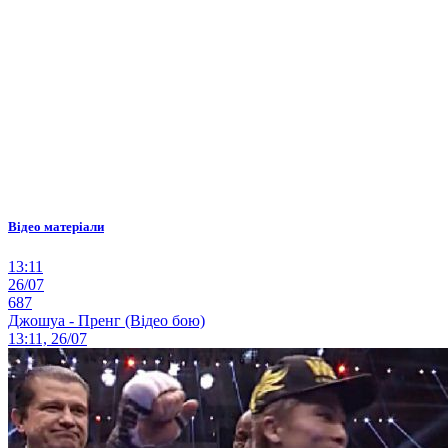
Відео матеріали
13:11
26/07
687
Джошуа - Пренг (Відео бою)
13:11, 26/07