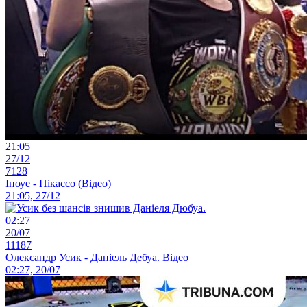
21:05
27/12
7128
Іноуе - Пікассо (Відео)
21:05, 27/12
02:27
20/07
11187
Олександр Усик - Даніель Дебуа. Відео
02:27, 20/07