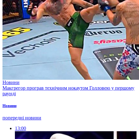
Новини
Макгрегор програв технічним нокаутом Голловею у першому
раунді
Новини
попередні новини
13:00