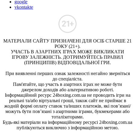
google
vkontakte
МАТЕРІАЛИ САЙТУ ПРИЗНАЧЕНІ ДЛЯ ОСІБ СТАРШЕ 21
РОКУ (21+).
УЧАСТЬ В АЗАРТНИХ ІГРАХ МОЖЕ ВИКЛИКАТИ
ІГРОВУ ЗАЛЕЖНІСТЬ. ДОТРИМУЙТЕСЬ ПРАВИЛ
(ПРИНЦИПІВ) ВІДПОВІДАЛЬНОЇ ГРИ.
При виявленні перших ознак залежності негайно зверніться
до спеціаліста.
Пам'ятайте, що участь в азартних іграх не може бути
джерелом доходів або альтернативою роботі.
Інформаційний ресурс 24boxing.com.ua не проводить ігри на
реальні та/або віртуальні гроші, також сайт не приймає в
жодній формі оплату ставок та/інших платежів, які пов’язані/
можуть бути пов’язані з азартними іграми, букмекерами або
тоталізаторами.
Будь-які матеріали на інформаційному ресурсі 24boxing.com.ua
публікуються виключно з інформаційною метою.