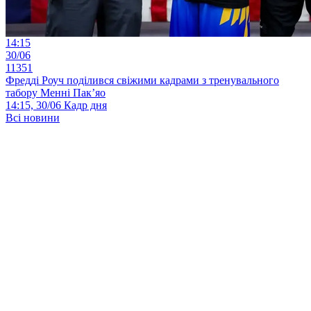
14:15
30/06
11351
Фредді Роуч поділився свіжими кадрами з тренувального
табору Менні Пак’яо
14:15, 30/06
Кадр дня
Всі новини