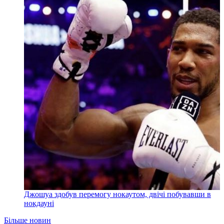
Джошуа здобув перемогу нокаутом, двічі побувавши в
нокдауні
Більше новин