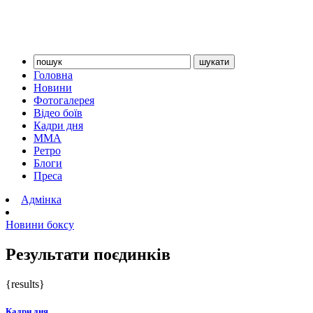
Головна
Новини
Фотогалерея
Відео боїв
Кадри дня
ММА
Ретро
Блоги
Преса
Адмінка
Новини боксу
Результати поєдинків
{results}
Кадри дня