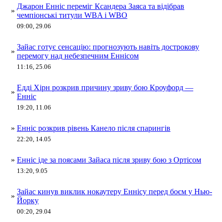
Джарон Енніс переміг Ксандера Заяса та відібрав
»
чемпіонські титули WBA і WBO
09:00, 29.06
Зайас готує сенсацію: прогнозують навіть дострокову
»
перемогу над небезпечним Еннісом
11:16, 25.06
Едді Хірн розкрив причину зриву бою Кроуфорд —
»
Енніс
19:20, 11.06
»
Енніс розкрив рівень Канело після спарингів
22:20, 14.05
»
Енніс іде за поясами Зайаса після зриву бою з Ортісом
13:20, 9.05
Зайас кинув виклик нокаутеру Еннісу перед боєм у Нью-
»
Йорку
00:20, 29.04