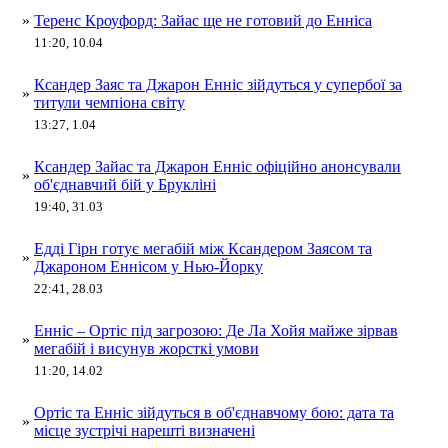
»
Теренс Кроуфорд: Зайас ще не готовий до Енніса
11:20, 10.04
Ксандер Заяс та Джарон Енніс зійдуться у супербої за
»
титули чемпіона світу
13:27, 1.04
Ксандер Зайас та Джарон Енніс офіційно анонсували
»
об'єднавчий бій у Брукліні
19:40, 31.03
Едді Гірн готує мегабій між Ксандером Заясом та
»
Джароном Еннісом у Нью-Йорку
22:41, 28.03
Енніс – Ортіс під загрозою: Де Ла Хойя майже зірвав
»
мегабій і висунув жорсткі умови
11:20, 14.02
Ортіс та Енніс зійдуться в об'єднавчому бою: дата та
»
місце зустрічі нарешті визначені