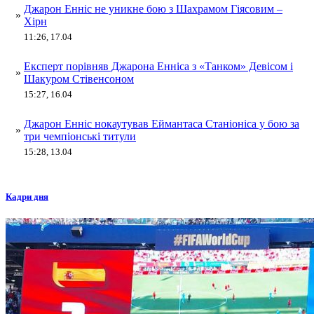
Джарон Енніс не уникне бою з Шахрамом Гіясовим –
»
Хірн
11:26, 17.04
Експерт порівняв Джарона Енніса з «Танком» Девісом і
»
Шакуром Стівенсоном
15:27, 16.04
Джарон Енніс нокаутував Еймантаса Станіоніса у бою за
»
три чемпіонські титули
15:28, 13.04
Кадри дня