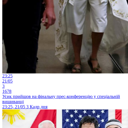
23:25
21/05
3
1678
Усик прийшов на фінальну прес-конференцію у спеціальній
вишиванці
23:25, 21/05
3
Кадр дня