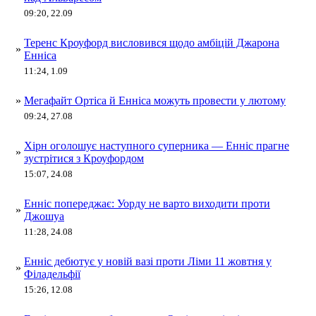
09:20, 22.09
Теренс Кроуфорд висловився щодо амбіцій Джарона
»
Енніса
11:24, 1.09
»
Мегафайт Ортіса й Енніса можуть провести у лютому
09:24, 27.08
Хірн оголошує наступного суперника — Енніс прагне
»
зустрітися з Кроуфордом
15:07, 24.08
Енніс попереджає: Уорду не варто виходити проти
»
Джошуа
11:28, 24.08
Енніс дебютує у новій вазі проти Ліми 11 жовтня у
»
Філадельфії
15:26, 12.08