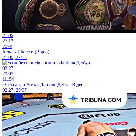
21:05
27/12
7098
Іноуе - Пікассо (Відео)
21:05, 27/12
02:27
20/07
11154
Олександр Усик - Даніель Дебуа. Відео
02:27, 20/07