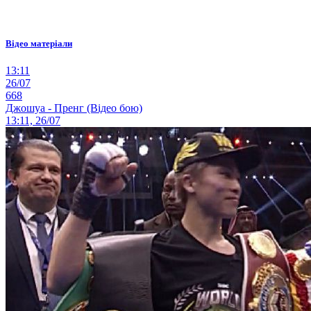
Відео матеріали
13:11
26/07
668
Джошуа - Пренг (Відео бою)
13:11, 26/07