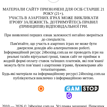
МАТЕРІАЛИ САЙТУ ПРИЗНАЧЕНІ ДЛЯ ОСІБ СТАРШЕ 21
РОКУ (21+).
УЧАСТЬ В АЗАРТНИХ ІГРАХ МОЖЕ ВИКЛИКАТИ
ІГРОВУ ЗАЛЕЖНІСТЬ. ДОТРИМУЙТЕСЬ ПРАВИЛ
(ПРИНЦИПІВ) ВІДПОВІДАЛЬНОЇ ГРИ.
При виявленні перших ознак залежності негайно зверніться
до спеціаліста.
Пам'ятайте, що участь в азартних іграх не може бути
джерелом доходів або альтернативою роботі.
Інформаційний ресурс 24boxing.com.ua не проводить ігри на
реальні та/або віртуальні гроші, також сайт не приймає в
жодній формі оплату ставок та/інших платежів, які пов’язані/
можуть бути пов’язані з азартними іграми, букмекерами або
тоталізаторами.
Будь-які матеріали на інформаційному ресурсі 24boxing.com.ua
публікуються виключно з інформаційною метою.
2010 — 2026 ©
24boxing.com.ua.
Усi права захищенi. Передрук