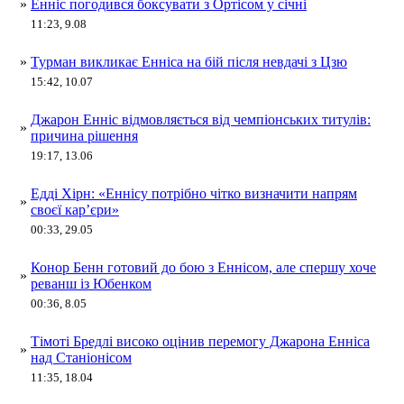
»
Енніс погодився боксувати з Ортісом у січні
11:23, 9.08
»
Турман викликає Енніса на бій після невдачі з Цзю
15:42, 10.07
Джарон Енніс відмовляється від чемпіонських титулів:
»
причина рішення
19:17, 13.06
Едді Хірн: «Еннісу потрібно чітко визначити напрям
»
своєї карʼєри»
00:33, 29.05
Конор Бенн готовий до бою з Еннісом, але спершу хоче
»
реванш із Юбенком
00:36, 8.05
Тімоті Бредлі високо оцінив перемогу Джарона Енніса
»
над Станіонісом
11:35, 18.04