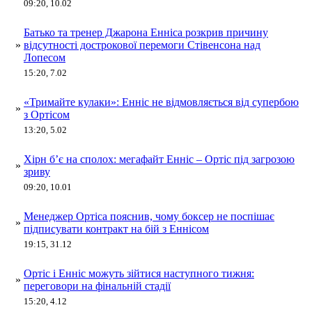
09:20, 10.02
Батько та тренер Джарона Енніса розкрив причину
»
відсутності дострокової перемоги Стівенсона над
Лопесом
15:20, 7.02
«Тримайте кулаки»: Енніс не відмовляється від супербою
»
з Ортісом
13:20, 5.02
Хірн б’є на сполох: мегафайт Енніс – Ортіс під загрозою
»
зриву
09:20, 10.01
Менеджер Ортіса пояснив, чому боксер не поспішає
»
підписувати контракт на бій з Еннісом
19:15, 31.12
Ортіс і Енніс можуть зійтися наступного тижня:
»
переговори на фінальній стадії
15:20, 4.12