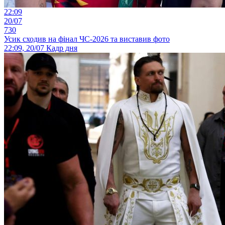
22:09
20/07
730
Усик сходив на фінал ЧС-2026 та виставив фото
22:09, 20/07
Кадр дня