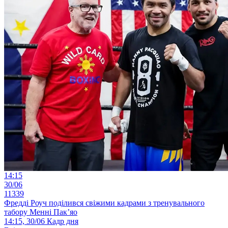
14:15
30/06
11339
Фредді Роуч поділився свіжими кадрами з тренувального
табору Менні Пак’яо
14:15, 30/06
Кадр дня