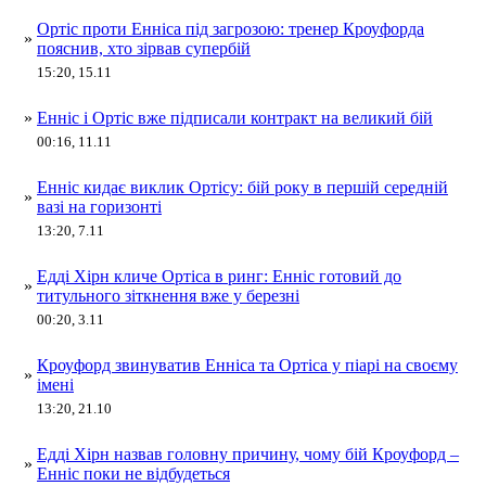
Ортіс проти Енніса під загрозою: тренер Кроуфорда
»
пояснив, хто зірвав супербій
15:20, 15.11
»
Енніс і Ортіс вже підписали контракт на великий бій
00:16, 11.11
Енніс кидає виклик Ортісу: бій року в першій середній
»
вазі на горизонті
13:20, 7.11
Едді Хірн кличе Ортіса в ринг: Енніс готовий до
»
титульного зіткнення вже у березні
00:20, 3.11
Кроуфорд звинуватив Енніса та Ортіса у піарі на своєму
»
імені
13:20, 21.10
Едді Хірн назвав головну причину, чому бій Кроуфорд –
»
Енніс поки не відбудеться