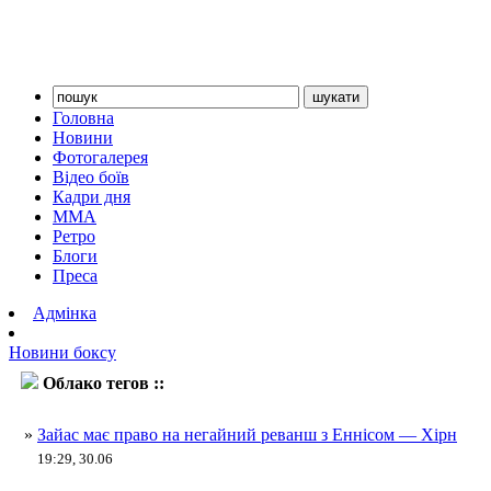
Головна
Новини
Фотогалерея
Відео боїв
Кадри дня
ММА
Ретро
Блоги
Преса
Адмінка
Новини боксу
Облако тегов ::
Енніс
»
Зайас має право на негайний реванш з Еннісом — Хірн
19:29, 30.06