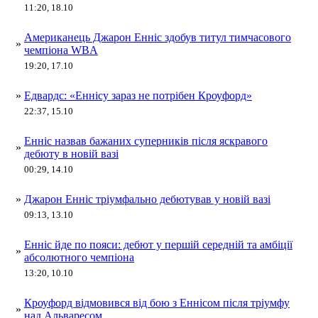
11:20, 18.10
Американець Джарон Енніс здобув титул тимчасового
»
чемпіона WBA
19:20, 17.10
»
Едвардс: «Еннісу зараз не потрібен Кроуфорд»
22:37, 15.10
Енніс назвав бажаних суперників після яскравого
»
дебюту в новій вазі
00:29, 14.10
»
Джарон Енніс тріумфально дебютував у новій вазі
09:13, 13.10
Енніс йде по пояси: дебют у першій середній та амбіції
»
абсолютного чемпіона
13:20, 10.10
Кроуфорд відмовився від бою з Еннісом після тріумфу
»
над Альваресом