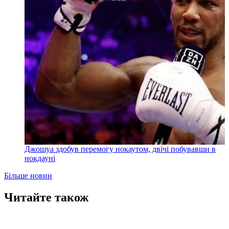
Джошуа здобув перемогу нокаутом, двічі побувавши в
нокдауні
Більше новин
Читайте також