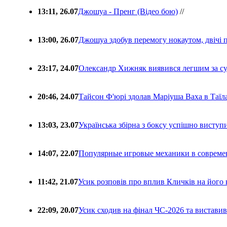
13:11, 26.07
Джошуа - Пренг (Відео бою)
//
13:00, 26.07
Джошуа здобув перемогу нокаутом, двічі 
23:17, 24.07
Олександр Хижняк виявився легшим за с
20:46, 24.07
Тайсон Ф'юрі здолав Маріуша Ваха в Таїл
13:03, 23.07
Українська збірна з боксу успішно виступ
14:07, 22.07
Популярные игровые механики в совреме
11:42, 21.07
Усик розповів про вплив Кличків на його 
22:09, 20.07
Усик сходив на фінал ЧС-2026 та вистави