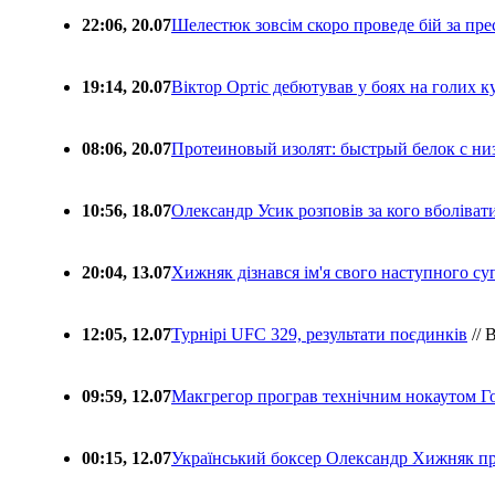
22:06, 20.07
Шелестюк зовсім скоро проведе бій за п
19:14, 20.07
Віктор Ортіс дебютував у боях на голих 
08:06, 20.07
Протеиновый изолят: быстрый белок с ни
10:56, 18.07
Олександр Усик розповів за кого вболіва
20:04, 13.07
Хижняк дізнався ім'я свого наступного с
12:05, 12.07
Турнірі UFC 329, результати поєдинків
// 
09:59, 12.07
Макгрегор програв технічним нокаутом Г
00:15, 12.07
Український боксер Олександр Хижняк пр