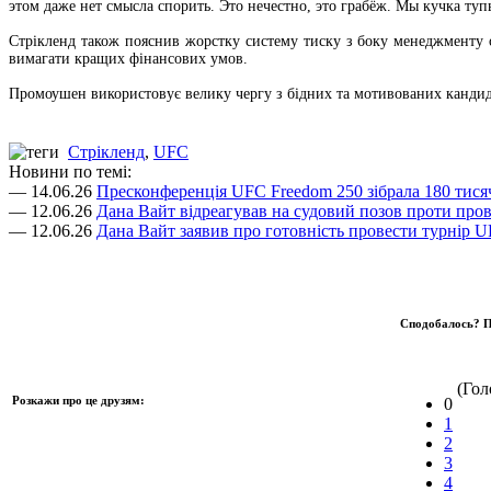
этом даже нет смысла спорить. Это нечестно, это грабёж. Мы кучка ту
Стрікленд також пояснив жорстку систему тиску з боку менеджменту ор
вимагати кращих фінансових умов.
Промоушен використовує велику чергу з бідних та мотивованих кандид
Стрікленд
,
UFC
Новини по темі:
— 14.06.26
Пресконференція UFC Freedom 250 зібрала 180 тисяч
— 12.06.26
Дана Вайт відреагував на судовий позов проти про
— 12.06.26
Дана Вайт заявив про готовність провести турнір UF
Сподобалось? П
(Голо
Розкажи про це друзям:
0
1
2
3
4