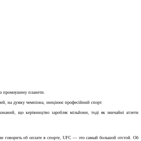
го промоушену планети.
чей, на думку чемпіона, знецінює професійний спорт.
конаний, що керівництво заробляє мільйони, тоді як звичайні атлети
ли говорить об оплате в спорте, UFC — это самый большой отстой. Об