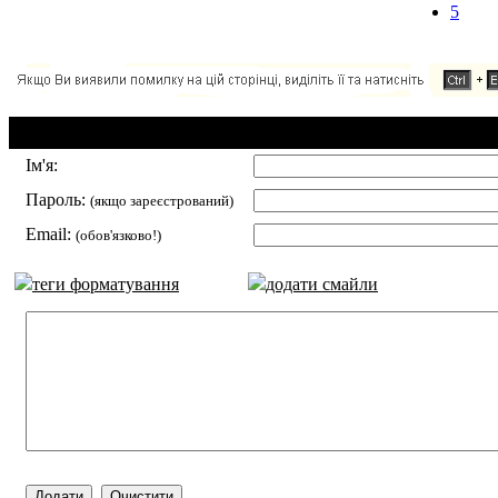
5
Додавання коментаря:
Ім'я:
Пароль:
(якщо зареєстрований)
Email:
(обов'язково!)
теги форматування
додати смайли