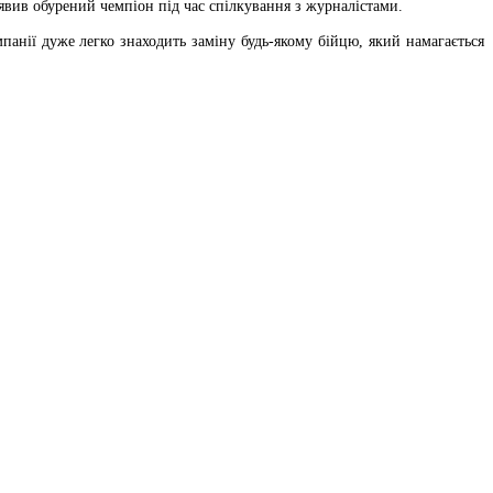
явив обурений чемпіон під час спілкування з журналістами.
панії дуже легко знаходить заміну будь-якому бійцю, який намагається