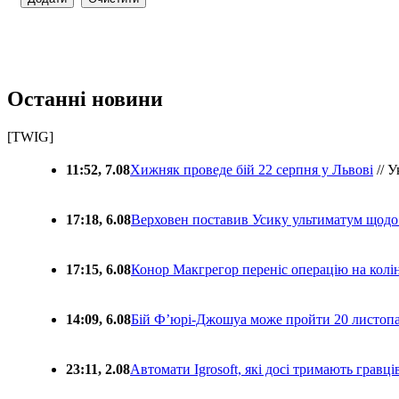
Останні новини
[TWIG]
11:52, 7.08
Хижняк проведе бій 22 серпня у Львові
// У
17:18, 6.08
Верховен поставив Усику ультиматум щодо
17:15, 6.08
Конор Макгрегор переніс операцію на колін
14:09, 6.08
Бій Ф’юрі-Джошуа може пройти 20 листоп
23:11, 2.08
Автомати Igrosoft, які досі тримають гравц