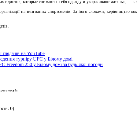
пых идиотов, которые снимают с себя одежду и укорачивают жизнь», — за
ганізації на незгодних спортсменів. За його словами, керівництво ком
атів.
 глядачів на YouTube
ведення турніру UFC у Білому домі
C Freedom 250 у Білому домі за будь-якої погоди
роголосуй:
сів: 0)