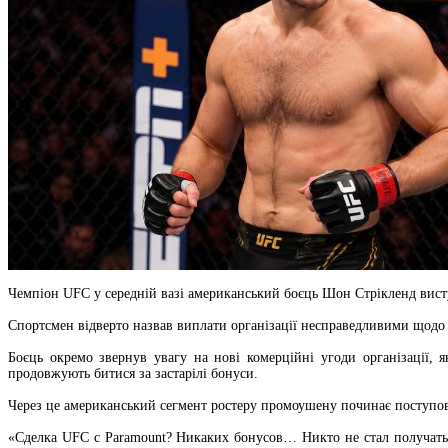
Чемпіон UFC у середній вазі американський боєць Шон Стрікленд вист
Спортсмен відверто назвав виплати організації несправедливими щодо б
Боєць окремо звернув увагу на нові комерційні угоди організації, 
продовжують битися за застарілі бонуси.
Через це американський сегмент ростеру промоушену починає поступов
«Сделка UFC с Paramount? Никаких бонусов… Никто не стал получать 