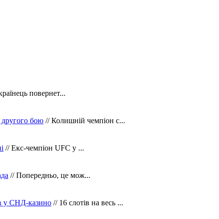
країнець повернет...
 другого бою
// Колишній чемпіон с...
і
// Екс-чемпіон UFC у ...
ада
// Попередньо, це мож...
ів у СНД-казино
// 16 слотів на весь ...