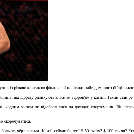
упив із різкою критикою фінансової політики найвідомішого бійцівсько
ійців, які щоразу ризикують власним здоров'ям у клітці. Такий стан ре
які жодним чином не відобразилися на доходах спортсменів. Він пере
о скорочуватися.
больше, чёрт возьми. Какой сейчас бонус? $ 50 тысяч? $ 100 тысяч? Ес