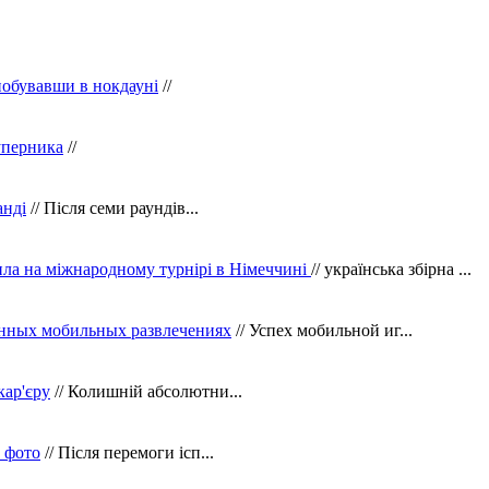
побувавши в нокдауні
//
уперника
//
анді
// Після семи раундів...
ила на міжнародному турнірі в Німеччині
// українська збірна ...
нных мобильных развлечениях
// Успех мобильной иг...
кар'єру
// Колишній абсолютни...
в фото
// Після перемоги ісп...