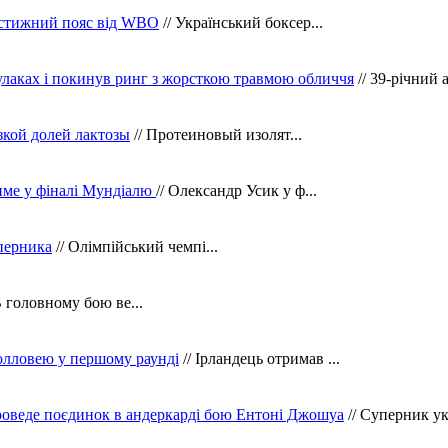
рестижний пояс від WBO
// Український боксер...
кулаках і покинув ринг з жорсткою травмою обличчя
// 39-річний 
зкой долей лактозы
// Протеиновый изолят...
тиме у фіналі Мундіалю
// Олександр Усик у ф...
уперника
// Олімпійський чемпі...
В головному бою ве...
олловею у першому раунді
// Ірландець отримав ...
оведе поєдинок в андеркарді бою Ентоні Джошуа
// Суперник укр