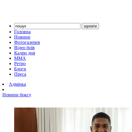
Головна
Новини
Фотогалерея
Відео боїв
Кадри дня
ММА
Ретро
Блоги
Преса
Адмінка
Новини боксу