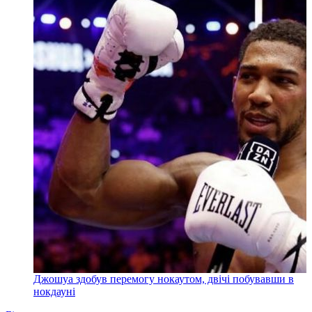
Джошуа здобув перемогу нокаутом, двічі побувавши в
нокдауні