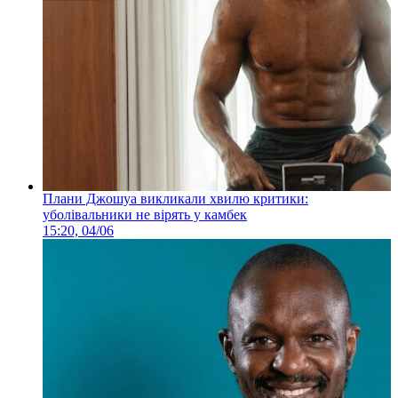
Плани Джошуа викликали хвилю критики:
уболівальники не вірять у камбек
15:20, 04/06