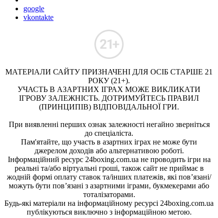
google
vkontakte
МАТЕРІАЛИ САЙТУ ПРИЗНАЧЕНІ ДЛЯ ОСІБ СТАРШЕ 21
РОКУ (21+).
УЧАСТЬ В АЗАРТНИХ ІГРАХ МОЖЕ ВИКЛИКАТИ
ІГРОВУ ЗАЛЕЖНІСТЬ. ДОТРИМУЙТЕСЬ ПРАВИЛ
(ПРИНЦИПІВ) ВІДПОВІДАЛЬНОЇ ГРИ.
При виявленні перших ознак залежності негайно зверніться
до спеціаліста.
Пам'ятайте, що участь в азартних іграх не може бути
джерелом доходів або альтернативою роботі.
Інформаційний ресурс 24boxing.com.ua не проводить ігри на
реальні та/або віртуальні гроші, також сайт не приймає в
жодній формі оплату ставок та/інших платежів, які пов’язані/
можуть бути пов’язані з азартними іграми, букмекерами або
тоталізаторами.
Будь-які матеріали на інформаційному ресурсі 24boxing.com.ua
публікуються виключно з інформаційною метою.