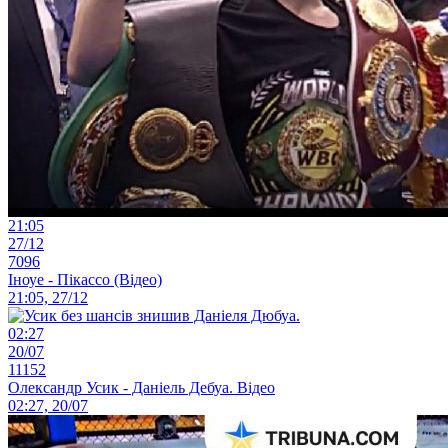
21:05
27/12
7096
Іноуе - Пікассо (Відео)
21:05, 27/12
02:27
20/07
11152
Олександр Усик - Даніель Дебуа. Відео
02:27, 20/07