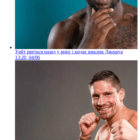
Уайт рветься назад у ринг і кидає виклик Джошуа
13:20, 04/06