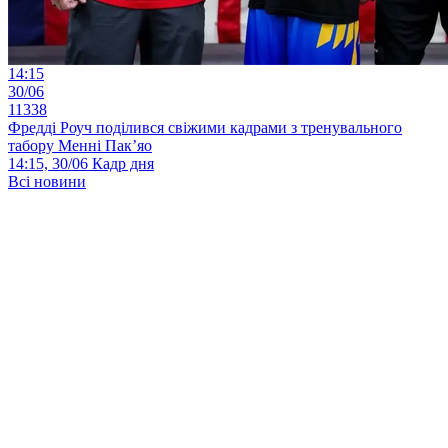
14:15
30/06
11338
Фредді Роуч поділився свіжими кадрами з тренувального
табору Менні Пак’яо
14:15, 30/06
Кадр дня
Всі новини