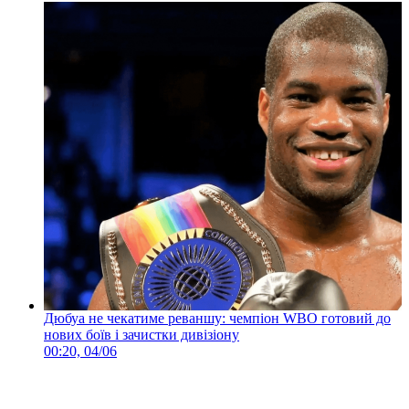
Дюбуа не чекатиме реваншу: чемпіон WBO готовий до
нових боїв і зачистки дивізіону
00:20, 04/06