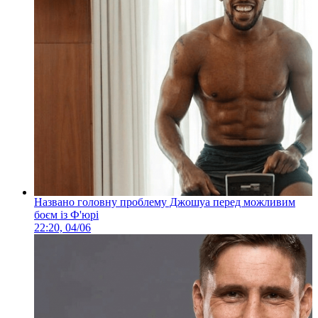
Названо головну проблему Джошуа перед можливим
боєм із Ф'юрі
22:20, 04/06