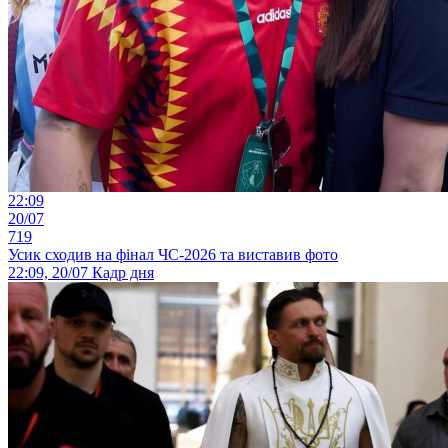
22:09
20/07
719
Усик сходив на фінал ЧС-2026 та виставив фото
22:09, 20/07
Кадр дня