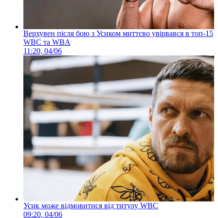
Верхувен після бою з Усиком миттєво увірвався в топ-15
WBC та WBA
11:20, 04/06
Усик може відмовитися від титулу WBC
09:20, 04/06