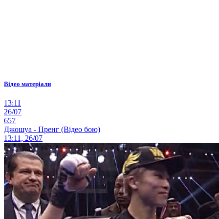
Відео матеріали
13:11
26/07
657
Джошуа - Пренг (Відео бою)
13:11, 26/07