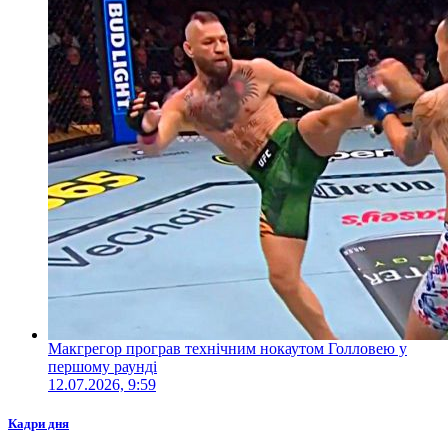
Макгрегор програв технічним нокаутом Голловею у
першому раунді
12.07.2026, 9:59
Кадри дня