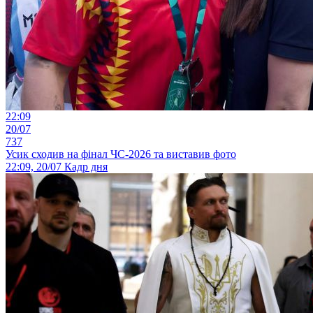
22:09
20/07
737
Усик сходив на фінал ЧС-2026 та виставив фото
22:09, 20/07
Кадр дня