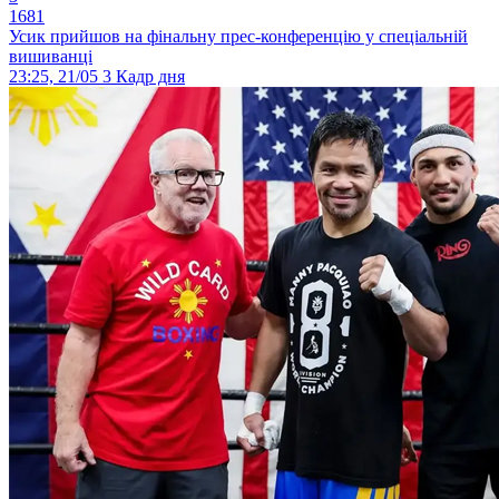
1681
Усик прийшов на фінальну прес-конференцію у спеціальній
вишиванці
23:25, 21/05
3
Кадр дня