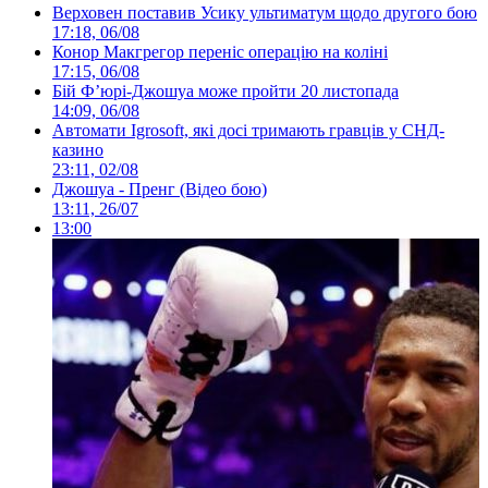
Верховен поставив Усику ультиматум щодо другого бою
17:18, 06/08
Конор Макгрегор переніс операцію на коліні
17:15, 06/08
Бій Ф’юрі-Джошуа може пройти 20 листопада
14:09, 06/08
Автомати Igrosoft, які досі тримають гравців у СНД-
казино
23:11, 02/08
Джошуа - Пренг (Відео бою)
13:11, 26/07
13:00