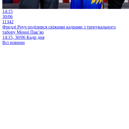
14:15
30/06
11342
Фредді Роуч поділився свіжими кадрами з тренувального
табору Менні Пак’яо
14:15, 30/06
Кадр дня
Всі новини