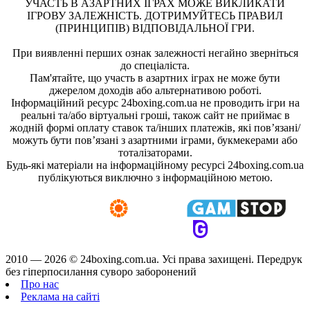
УЧАСТЬ В АЗАРТНИХ ІГРАХ МОЖЕ ВИКЛИКАТИ
ІГРОВУ ЗАЛЕЖНІСТЬ. ДОТРИМУЙТЕСЬ ПРАВИЛ
(ПРИНЦИПІВ) ВІДПОВІДАЛЬНОЇ ГРИ.
При виявленні перших ознак залежності негайно зверніться
до спеціаліста.
Пам'ятайте, що участь в азартних іграх не може бути
джерелом доходів або альтернативою роботі.
Інформаційний ресурс 24boxing.com.ua не проводить ігри на
реальні та/або віртуальні гроші, також сайт не приймає в
жодній формі оплату ставок та/інших платежів, які пов’язані/
можуть бути пов’язані з азартними іграми, букмекерами або
тоталізаторами.
Будь-які матеріали на інформаційному ресурсі 24boxing.com.ua
публікуються виключно з інформаційною метою.
2010 — 2026 ©
24boxing.com.ua.
Усi права захищенi. Передрук
без гіперпосилання суворо заборонений
Про нас
Реклама на сайті