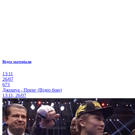
Відео матеріали
13:11
26/07
673
Джошуа - Пренг (Відео бою)
13:11, 26/07