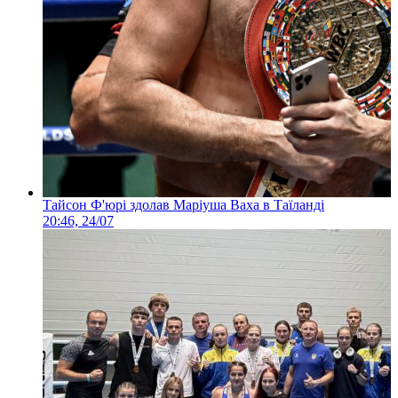
Тайсон Ф'юрі здолав Маріуша Ваха в Таїланді
20:46, 24/07