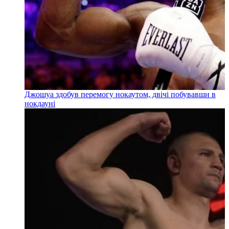
Джошуа здобув перемогу нокаутом, двічі побувавши в
нокдауні