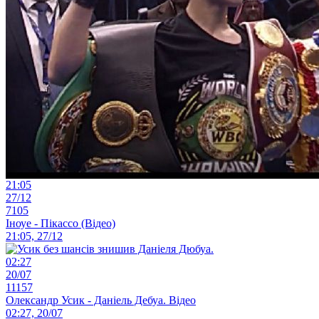
21:05
27/12
7105
Іноуе - Пікассо (Відео)
21:05, 27/12
02:27
20/07
11157
Олександр Усик - Даніель Дебуа. Відео
02:27, 20/07