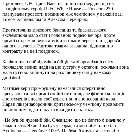
Президент UFC Дана Вайт офіційно підтвердив, що на
грандіозному турнірі UFC White House — Freedom 250
планували провести поєдинок між чемпіоном у важкій вазі
Томом Аспіналлом та Алексом Перейрою.
Протистояння зіркового британця та бразильського
ексчемпіона мало стати головною подією вечора, проте
організаторам довелося змінити плани через стан здоров'я
одного з атлетів. Раптова травма завадила підписанню
контракту на цей поєдинок.
Керівництво найвідомішої бійцівської організації світу
покладало великі надії на цю зустріч у октагоні, оскільки вона
мала суттєво вплинути на розстановку сил у важкому
дивізіоні.
Матчмейкери промоушену намагалися оперативно
врегулювати всі організаційні питання, але фізичні кондиції
спортсменів внесли свої корективи в анонсований кард.
Наразі лікарі заборонили британському чемпіону проводити
повноцінну підготовку та виходити в клітку.
«Це був би чудовий бій. Очевидно, що це багато б значило у
важкій вазі. Якби Том був у формі, то ми побачили б бій
Аспіналл — Перейра? 100%. Це було б круто, але є речі, з