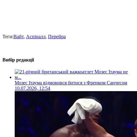
Теги:
Вайт
,
Аспіналл
,
Перейра
Вибір редакції
Мозес Ітаума відмовився битися з Френком Санчесом
10.07.2026, 12:54