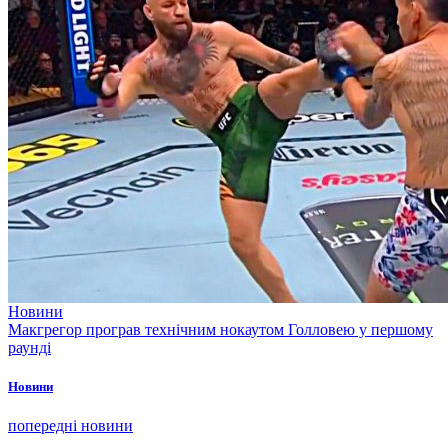
Новини
Макгрегор програв технічним нокаутом Голловею у першому
раунді
Новини
попередні новини