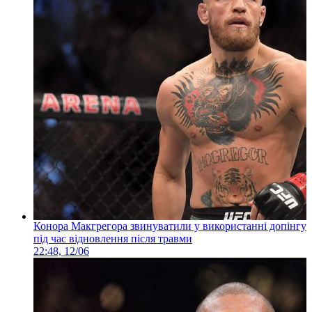
Конора Макгрегора звинуватили у використанні допінгу
під час відновлення після травми
22:48, 12/06