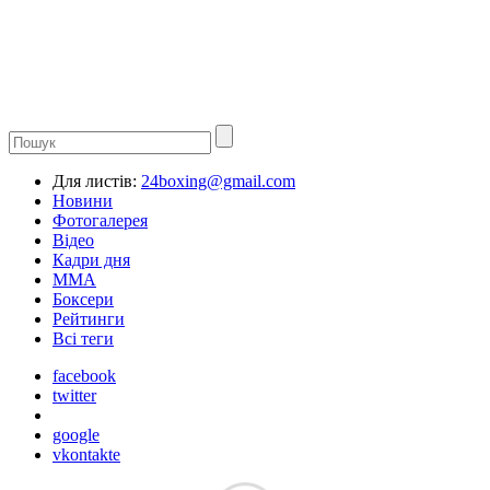
Для листів:
24boxing@gmail.com
Новини
Фотогалерея
Відео
Кадри дня
ММА
Боксери
Рейтинги
Всі теги
facebook
twitter
google
vkontakte