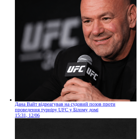
Дана Вайт відреагував на судовий позов проти
проведення турніру UFC у Білому домі
15:31, 12/06