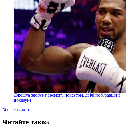
Джошуа здобув перемогу нокаутом, двічі побувавши в
нокдауні
Більше новин
Читайте також