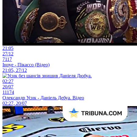
21:05
27/12
7117
Іноуе - Пікассо (Відео)
21:05, 27/12
02:27
20/07
11174
Олександр Усик - Даніель Дебуа. Відео
02:27, 20/07