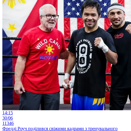
14:15
30/06
11346
Фредді Роуч поділився свіжими кадрами з тренувального