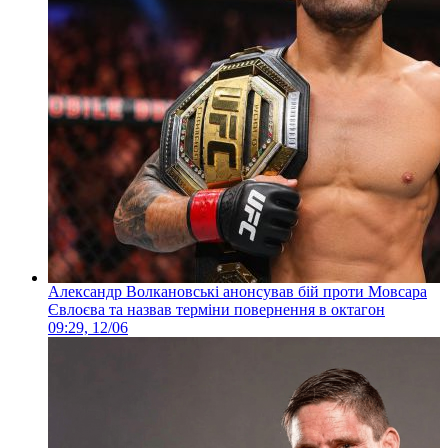
Александр Волкановські анонсував бій проти Мовсара
Євлоєва та назвав терміни повернення в октагон
09:29, 12/06