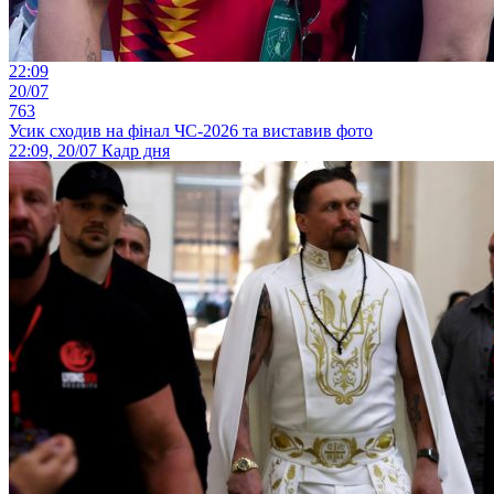
22:09
20/07
763
Усик сходив на фінал ЧС-2026 та виставив фото
22:09, 20/07
Кадр дня