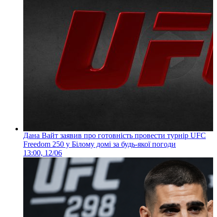
Дана Вайт заявив про готовність провести турнір UFC
Freedom 250 у Білому домі за будь-якої погоди
13:00, 12/06