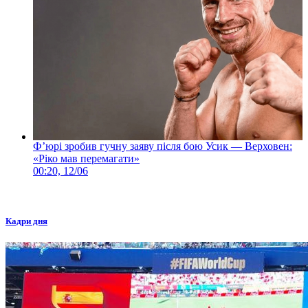
Ф’юрі зробив гучну заяву після бою Усик — Верховен:
«Ріко мав перемагати»
00:20, 12/06
Кадри дня