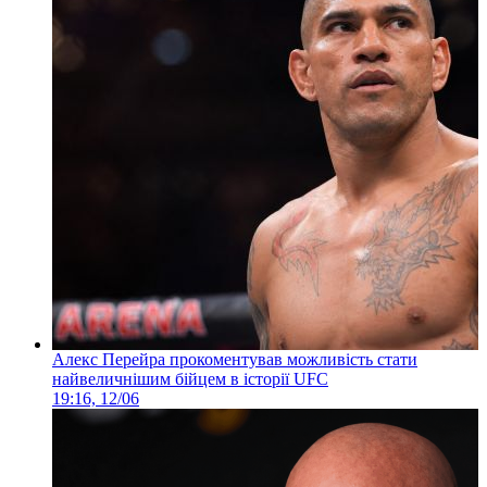
Алекс Перейра прокоментував можливість стати
найвеличнішим бійцем в історії UFC
19:16, 12/06