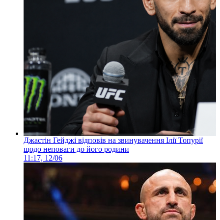
Джастін Гейджі відповів на звинувачення Ілії Топурії
щодо неповаги до його родини
11:17, 12/06