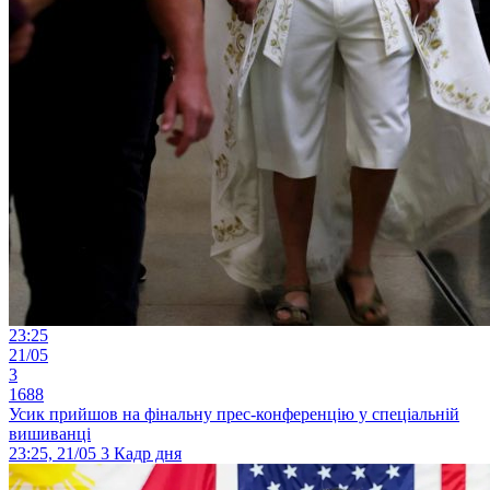
23:25
21/05
3
1688
Усик прийшов на фінальну прес-конференцію у спеціальній
вишиванці
23:25, 21/05
3
Кадр дня