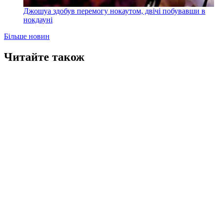
Джошуа здобув перемогу нокаутом, двічі побувавши в
нокдауні
Більше новин
Читайте також