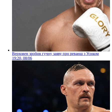
Верховен зробив гучну заяву про реванш з Усиком
19:20, 08/06