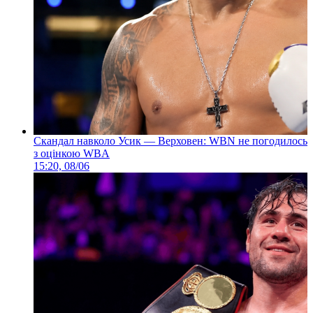
Скандал навколо Усик — Верховен: WBN не погодилось
з оцінкою WBA
15:20, 08/06