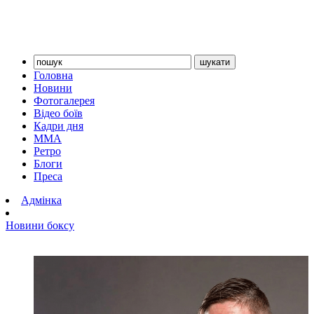
Головна
Новини
Фотогалерея
Відео боїв
Кадри дня
ММА
Ретро
Блоги
Преса
Адмінка
Новини боксу