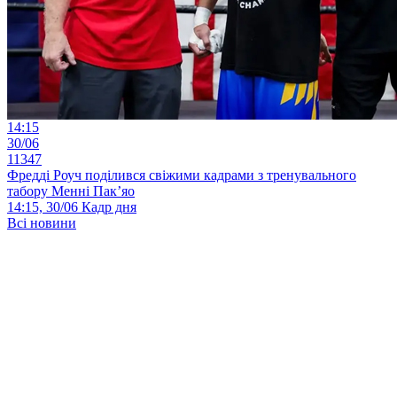
14:15
30/06
11347
Фредді Роуч поділився свіжими кадрами з тренувального
табору Менні Пак’яо
14:15, 30/06
Кадр дня
Всі новини