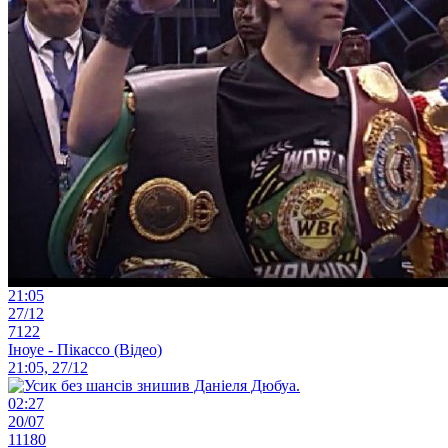
21:05
27/12
7122
Іноуе - Пікассо (Відео)
21:05, 27/12
02:27
20/07
11180