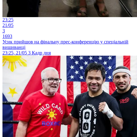
23:25
21/05
3
1693
Усик прийшов на фінальну прес-конференцію у спеціальній
вишиванці
23:25, 21/05
3
Кадр дня