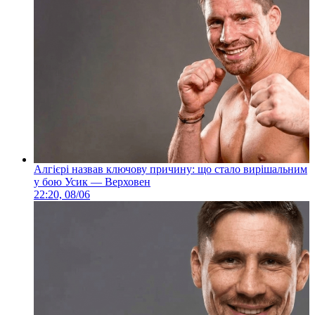
Алгієрі назвав ключову причину: що стало вирішальним
у бою Усик — Верховен
22:20, 08/06