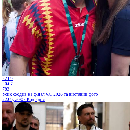
22:09
20/07
783
Усик сходив на фінал ЧС-2026 та виставив фото
22:09, 20/07
Кадр дня