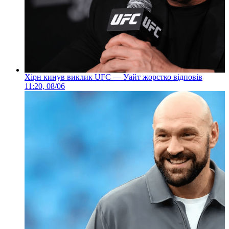
Хірн кинув виклик UFC — Уайт жорстко відповів
11:20, 08/06