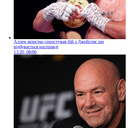
Аллен жорстко спростував бій з Джойсом: що
відбувається насправді
13:20, 08/06