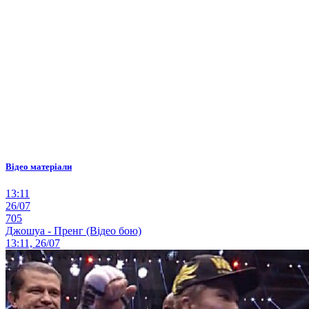
Відео матеріали
13:11
26/07
705
Джошуа - Пренг (Відео бою)
13:11, 26/07