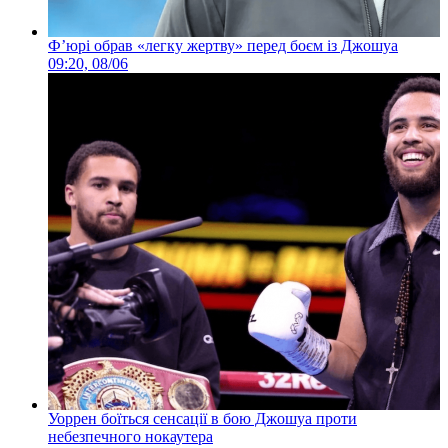
Ф’юрі обрав «легку жертву» перед боєм із Джошуа
09:20, 08/06
Уоррен боїться сенсації в бою Джошуа проти
небезпечного нокаутера