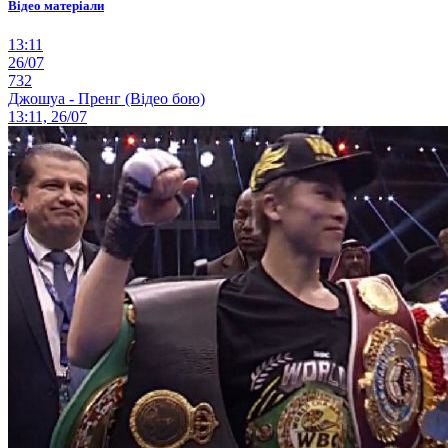
Відео матеріали
13:11
26/07
732
Джошуа - Пренг (Відео бою)
13:11, 26/07