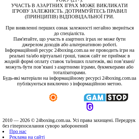
УЧАСТЬ В АЗАРТНИХ ІГРАХ МОЖЕ ВИКЛИКАТИ
ІГРОВУ ЗАЛЕЖНІСТЬ. ДОТРИМУЙТЕСЬ ПРАВИЛ
(ПРИНЦИПІВ) ВІДПОВІДАЛЬНОЇ ГРИ.
При виявленні перших ознак залежності негайно зверніться
до спеціаліста.
Пам'ятайте, що участь в азартних іграх не може бути
джерелом доходів або альтернативою роботі.
Інформаційний ресурс 24boxing.com.ua не проводить ігри на
реальні та/або віртуальні гроші, також сайт не приймає в
жодній формі оплату ставок та/інших платежів, які пов’язані/
можуть бути пов’язані з азартними іграми, букмекерами або
тоталізаторами.
Будь-які матеріали на інформаційному ресурсі 24boxing.com.ua
публікуються виключно з інформаційною метою.
2010 — 2026 ©
24boxing.com.ua.
Усi права захищенi. Передрук
без гіперпосилання суворо заборонений
Про нас
Реклама на сайті