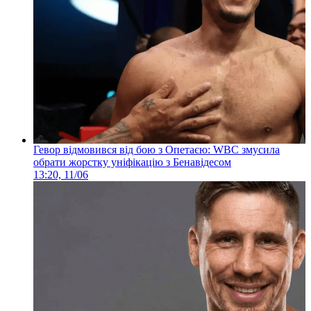
Гевор відмовився від бою з Опетаєю: WBC змусила
обрати жорстку уніфікацію з Бенавідесом
13:20, 11/06