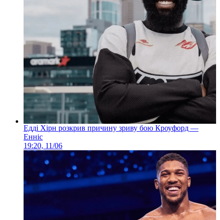
Едді Хірн розкрив причину зриву бою Кроуфорд —
Енніс
19:20, 11/06