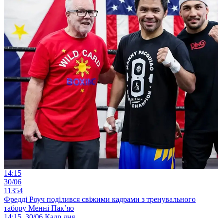
14:15
30/06
11354
Фредді Роуч поділився свіжими кадрами з тренувального
табору Менні Пак’яо
14:15, 30/06
Кадр дня