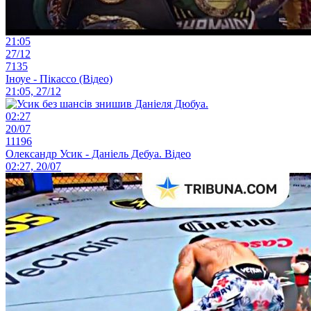
21:05
27/12
7135
Іноуе - Пікассо (Відео)
21:05, 27/12
02:27
20/07
11196
Олександр Усик - Даніель Дебуа. Відео
02:27, 20/07