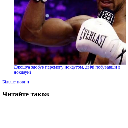
Джошуа здобув перемогу нокаутом, двічі побувавши в
нокдауні
Більше новин
Читайте також