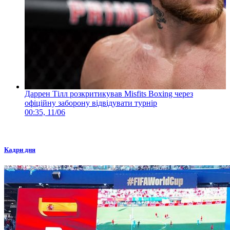
Даррен Тілл розкритикував Misfits Boxing через
офіційну заборону відвідувати турнір
00:35, 11/06
Кадри дня