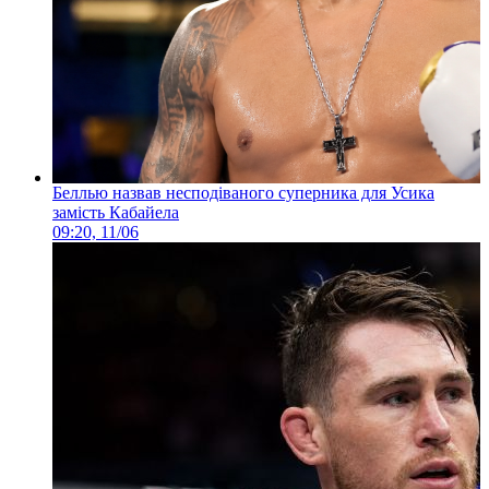
Беллью назвав несподіваного суперника для Усика
замість Кабайела
09:20, 11/06