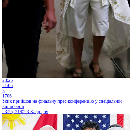
23:25
21/05
3
1706
Усик прийшов на фінальну прес-конференцію у спеціальній
вишиванці
23:25, 21/05
3
Кадр дня