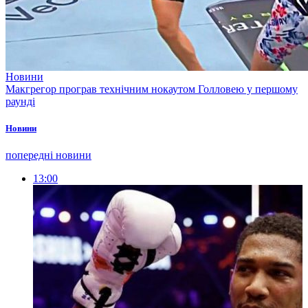
Новини
Макгрегор програв технічним нокаутом Голловею у першому
раунді
Новини
попередні новини
13:00