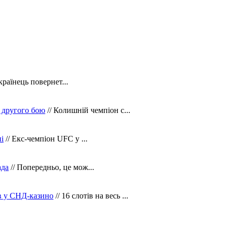
країнець повернет...
 другого бою
// Колишній чемпіон с...
і
// Екс-чемпіон UFC у ...
ада
// Попередньо, це мож...
ів у СНД-казино
// 16 слотів на весь ...