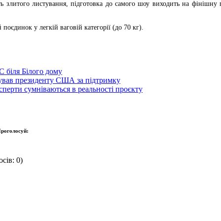
ть злитого листування, підготовка до самого шоу виходить на фінішну 
оєдинок у легкій ваговій категорії (до 70 кг).
C біля Білого дому
кував президенту США за підтримку
сперти сумніваються в реальності проєкту
роголосуй:
сів: 0)