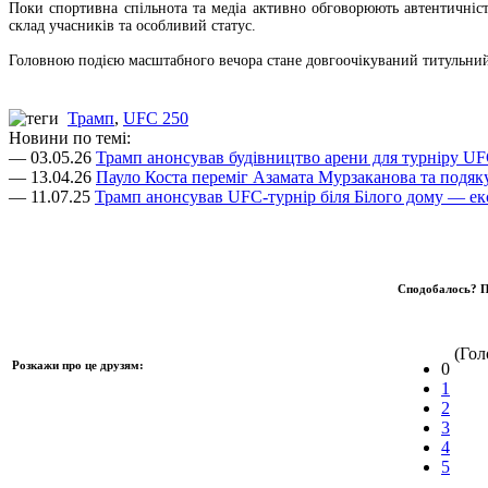
Поки спортивна спільнота та медіа активно обговорюють автентичніс
склад учасників та особливий статус.
Головною подією масштабного вечора стане довгоочікуваний титульний п
Трамп
,
UFC 250
Новини по темі:
— 03.05.26
Трамп анонсував будівництво арени для турніру UF
— 13.04.26
Пауло Коста переміг Азамата Мурзаканова та подя
— 11.07.25
Трамп анонсував UFC-турнір біля Білого дому — ек
Сподобалось? П
(Голо
Розкажи про це друзям:
0
1
2
3
4
5