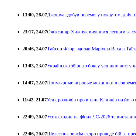
13:00, 26.07
Джошуа здобув перемогу нокаутом, двічі 
23:17, 24.07
Олександр Хижняк виявився легшим за с
20:46, 24.07
Тайсон Ф'юрі здолав Маріуша Ваха в Таїл
13:03, 23.07
Українська збірна з боксу успішно виступ
14:07, 22.07
Популярные игровые механики в совреме
11:42, 21.07
Усик розповів про вплив Кличків на його 
22:09, 20.07
Усик сходив на фінал ЧС-2026 та вистави
22:06, 20.07
Шелестюк зовсім скоро проведе бій за п