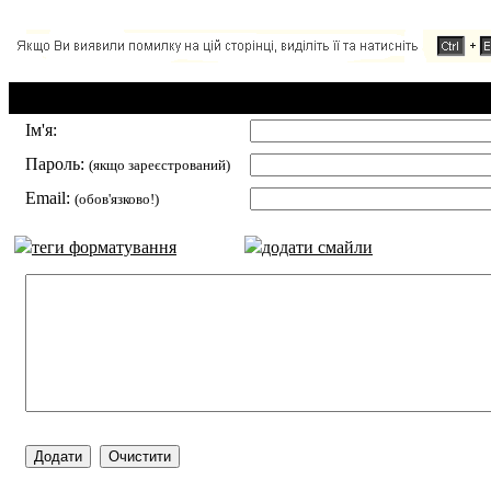
Додавання коментаря:
Ім'я:
Пароль:
(якщо зареєстрований)
Email:
(обов'язково!)
теги форматування
додати смайли