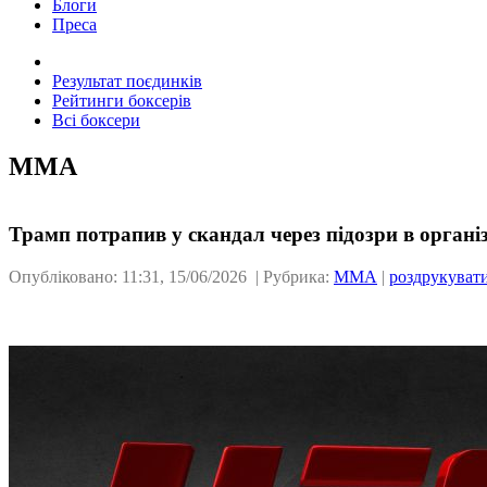
Блоги
Преса
Результат поєдинків
Рейтинги боксерів
Всі боксери
ММА
Трамп потрапив у скандал через підозри в організ
Опубліковано: 11:31, 15/06/2026 | Рубрика:
ММА
|
роздрукуват