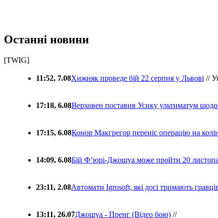
Останні новини
[TWIG]
11:52, 7.08
Хижняк проведе бій 22 серпня у Львові
// У
17:18, 6.08
Верховен поставив Усику ультиматум щодо
17:15, 6.08
Конор Макгрегор переніс операцію на колін
14:09, 6.08
Бій Ф’юрі-Джошуа може пройти 20 листоп
23:11, 2.08
Автомати Igrosoft, які досі тримають гравц
13:11, 26.07
Джошуа - Пренг (Відео бою)
//