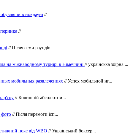
побувавши в нокдауні
//
уперника
//
анді
// Після семи раундів...
ила на міжнародному турнірі в Німеччині
// українська збірна ...
нных мобильных развлечениях
// Успех мобильной иг...
кар'єру
// Колишній абсолютни...
в фото
// Після перемоги ісп...
рестижний пояс від WBO
// Український боксер...