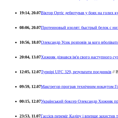
19:14, 20.07
Віктор Ортіс дебютував у боях на голих 
08:06, 20.07
Протеиновый изолят: быстрый белок с ни
10:56, 18.07
Олександр Усик розповів за кого вболіва
20:04, 13.07
Хижняк дізнався ім'я свого наступного с
12:05, 12.07
Турнірі UFC 329, результати поєдинків
// 
09:59, 12.07
Макгрегор програв технічним нокаутом Г
00:15, 12.07
Український боксер Олександр Хижняк пр
23:53, 11.07
Гассієв переміг Кадіру і вперше захистив