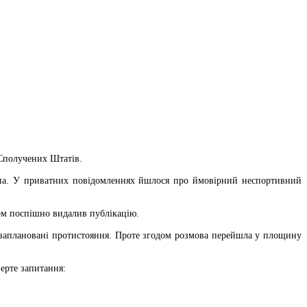
 Сполучених Штатів.
а. У приватних повідомленнях йшлося про ймовірний неспортивний
дом поспішно видалив публікацію.
аплановані протистояння. Проте згодом розмова перейшла у площину
верте запитання: