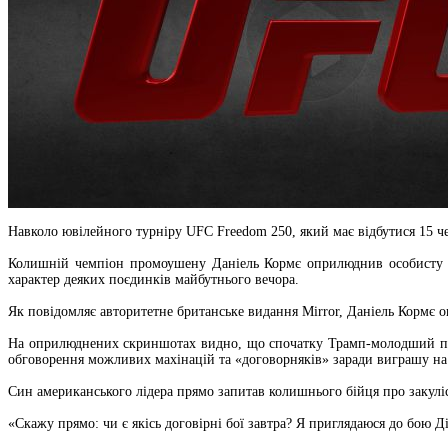
Навколо ювілейного турніру UFC Freedom 250, який має відбутися 15 ч
Колишній чемпіон промоушену Даніель Кормє оприлюднив особисту
характер деяких поєдинків майбутнього вечора.
Як повідомляє авторитетне британське видання Mirror, Даніель Кормє о
На оприлюднених скриншотах видно, що спочатку Трамп-молодший пр
обговорення можливих махінацій та «договорняків» заради виграшу на 
Син американського лідера прямо запитав колишнього бійця про закуліс
«Скажу прямо: чи є якісь договірні бої завтра? Я приглядаюся до бою Д