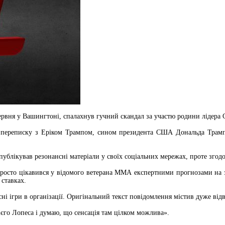
ервня у Вашингтоні, спалахнув гучний скандал за участю родини лідера
 переписку з Еріком Трампом, сином президента США Дональда Трамп
публікував резонансні матеріали у своїх соціальних мережах, проте зго
осто цікавився у відомого ветерана ММА експертними прогнозами на з
ставках.
ні ігри в організації. Оригінальний текст повідомлення містив дуже від
ієго Лопеса і думаю, що сенсація там цілком можлива».