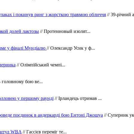
кулаках і покинув ринг з жорсткою травмою обличчя
// 39-річний 
зкой долей лактозы
// Протеиновый изолят...
тиме у фіналі Мундіалю
// Олександр Усик у ф...
уперника
// Олімпійський чемпі...
В головному бою ве...
олловею у першому раунді
// Ірландець отримав ...
оведе поєдинок в андеркарді бою Ентоні Джошуа
// Суперник укр
 титул WBA
// Гассієв переміг те...