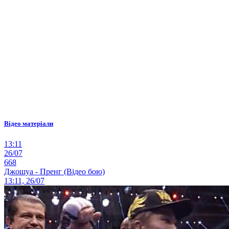
Відео матеріали
13:11
26/07
668
Джошуа - Пренг (Відео бою)
13:11, 26/07