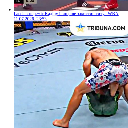
Гассієв переміг Кадіру і вперше захистив титул WBA
11.07.2026, 23:53