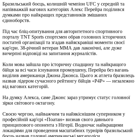
Бразильський боєць, колишній чемпіон UFC у середній та
напівважкій вагових категоріях Алекс Перейра поділився
думками про найкращих представників змішаних
єдиноборств.
Під час бліц-опитування для авторитетного спортивного
порталу TNT Sports спортсмен обрав головних історичних
постатей організації та згадав найяскравіші моменти своєї
кар'єри. 38-річний ветеран ММА дав лаконічні, але дуже
вичерпні відповіді на запитання журналістів.
Коли мова зайшла про історичну спадщину та найкращого
бійця за всі часи існування промоушену, Перейра без вагань
виділив американця Джона Джонса. Цього ж атлета бразилець
назвав лідером сучасного рейтингу бійців «P4P» — незалежно
від вагових категорій.
На думку Алекса, саме Джонс зараз утримує статус головної
зірки світового октагону.
Своєю чергою, найважчим та найякіснішим суперником у
професійній кар'єрі «Поатан» визнав свого давнього
принципового опонента з Нігерії. Водночас найкращими
локаціями для проведення масштабних турнірів бразильський
боєць назвав головні американські мегаполіси.