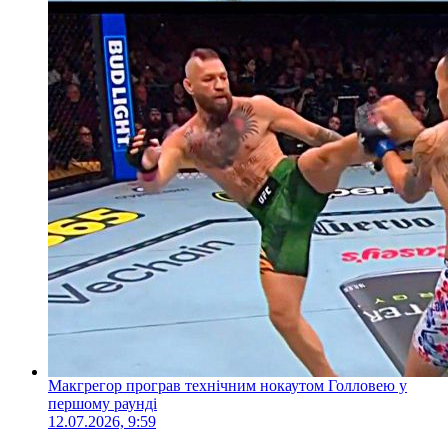
Макгрегор програв технічним нокаутом Голловею у
першому раунді
12.07.2026, 9:59