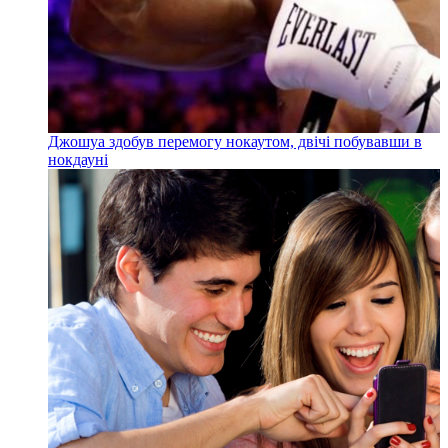
Джошуа здобув перемогу нокаутом, двічі побувавши в
нокдауні