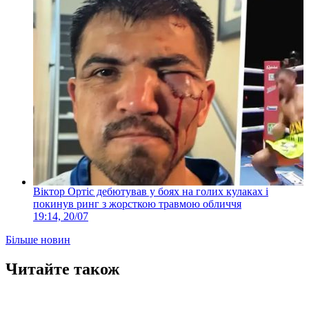
Віктор Ортіс дебютував у боях на голих кулаках і
покинув ринг з жорсткою травмою обличчя
19:14, 20/07
Більше новин
Читайте також