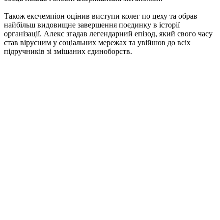
Також ексчемпіон оцінив виступи колег по цеху та обрав
найбільш видовищне завершення поєдинку в історії
організації. Алекс згадав легендарний епізод, який свого часу
став вірусним у соціальних мережах та увійшов до всіх
підручників зі змішаних єдиноборств.