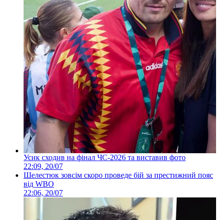
Усик сходив на фінал ЧС-2026 та виставив фото
22:09, 20/07
Шелестюк зовсім скоро проведе бій за престижний пояс
від WBO
22:06, 20/07