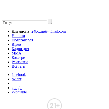
Для листів:
24boxing@gmail.com
Новини
Фотогалерея
Відео
Кадри дня
ММА
Боксери
Рейтинги
Всі теги
facebook
twitter
google
vkontakte