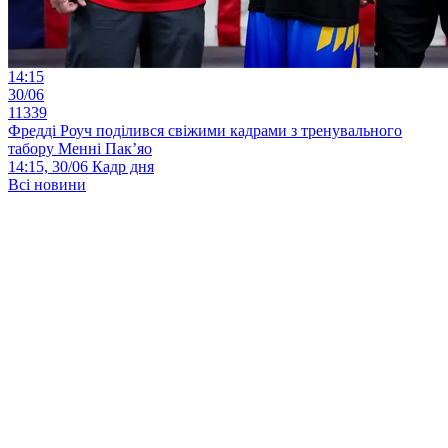
14:15
30/06
11339
Фредді Роуч поділився свіжими кадрами з тренувального
табору Менні Пак’яо
14:15, 30/06
Кадр дня
Всі новини