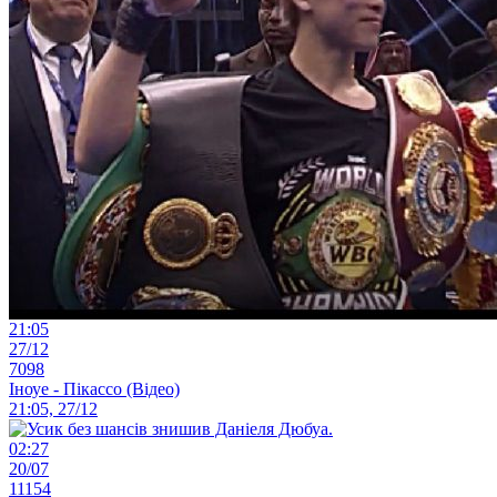
21:05
27/12
7098
Іноуе - Пікассо (Відео)
21:05, 27/12
02:27
20/07
11154