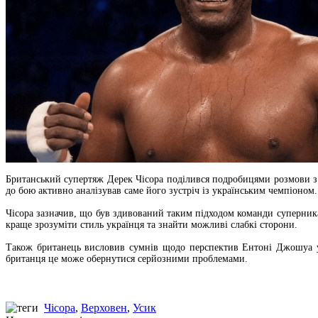
Британський супертяж Дерек Чісора поділився подробицями розмови з 
до бою активно аналізував саме його зустріч із українським чемпіоном.
Чісора зазначив, що був здивований таким підходом команди суперника
краще зрозуміти стиль українця та знайти можливі слабкі сторони.
Також британець висловив сумнів щодо перспектив Ентоні Джошуа у
британця це може обернутися серйозними проблемами.
Чісора
,
Верховен
,
Усик