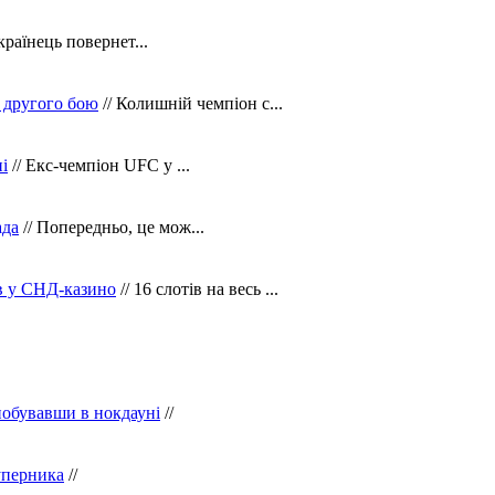
країнець повернет...
 другого бою
// Колишній чемпіон с...
і
// Екс-чемпіон UFC у ...
ада
// Попередньо, це мож...
ів у СНД-казино
// 16 слотів на весь ...
побувавши в нокдауні
//
уперника
//