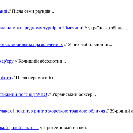
анді
// Після семи раундів...
ила на міжнародному турнірі в Німеччині
// українська збірна ...
нных мобильных развлечениях
// Успех мобильной иг...
кар'єру
// Колишній абсолютни...
в фото
// Після перемоги ісп...
рестижний пояс від WBO
// Український боксер...
кулаках і покинув ринг з жорсткою травмою обличчя
// 39-річний 
зкой долей лактозы
// Протеиновый изолят...