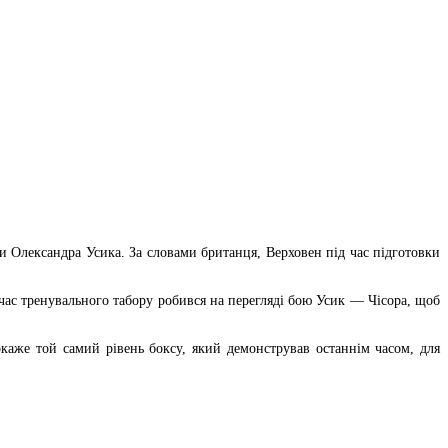
 Олександра Усика. За словами британця, Верховен під час підготовки
час тренувального табору робився на перегляді бою Усик — Чісора, щоб
же той самий рівень боксу, який демонстрував останнім часом, для