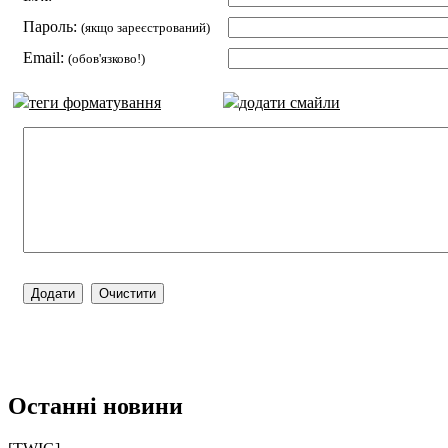
Пароль:
(якщо зареєстрований)
Email:
(обов'язково!)
теги форматування
додати смайли
Останні новини