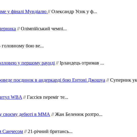
тиме у фіналі Мундіалю
// Олександр Усик у ф...
уперника
// Олімпійський чемпі...
В головному бою ве...
олловею у першому раунді
// Ірландець отримав ...
оведе поєдинок в андеркарді бою Ентоні Джошуа
// Суперник укр
 титул WBA
// Гассієв переміг те...
 у своєму дебюті в ММА
// Жан Беленюк розтро...
м Санчесом
// 21-річний британсь...