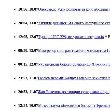
10:56, 18.07
Олександр Усик розповів за кого вболіва
20:04, 13.07
Хижняк дізнався ім'я свого наступного с
12:05, 12.07
Турнірі UFC 329, результати поєдинків
// 
09:59, 12.07
Макгрегор програв технічним нокаутом Г
00:15, 12.07
Український боксер Олександр Хижняк пр
23:53, 11.07
Гассієв переміг Кадіру і вперше захистив
20:53, 11.07
Жан Беленюк розтрощив суперника в суп
12:54, 10.07
Мозес Ітаума відмовився битися з Френко