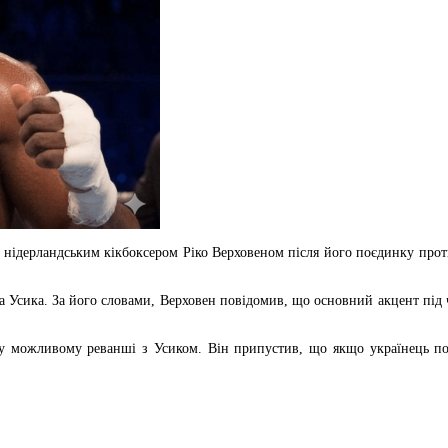
нідерландським кікбоксером Ріко Верховеном після його поєдинку проти
 Усика. За його словами, Верховен повідомив, що основний акцент під 
 можливому реванші з Усиком. Він припустив, що якщо українець пока