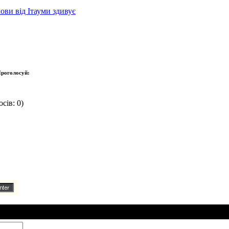
ови від Ітауми здивує
роголосуй:
сів: 0)