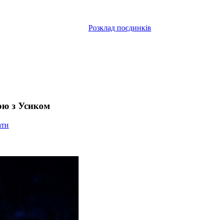
Розклад поєдинків
ою з Усиком
ати