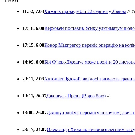
[TWIG]
11:52, 7.08
Хижняк проведе бій 22 серпня у Львові
// У
17:18, 6.08
Верховен поставив Усику ультиматум щодо
17:15, 6.08
Конор Макгрегор переніс операцію на колін
14:09, 6.08
Бій Ф’юрі-Джошуа може пройти 20 листоп
23:11, 2.08
Автомати Igrosoft, які досі тримають гравц
13:11, 26.07
Джошуа - Пренг (Відео бою)
//
13:00, 26.07
Джошуа здобув перемогу нокаутом, двічі 
23:17, 24.07
Олександр Хижняк виявився легшим за с