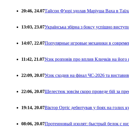
20:46, 24.07
Тайсон Ф'юрі здолав Маріуша Ваха в Таїл
13:03, 23.07
Українська збірна з боксу успішно виступ
14:07, 22.07
Популярные игровые механики в совреме
11:42, 21.07
Усик розповів про вплив Кличків на його 
22:09, 20.07
Усик сходив на фінал ЧС-2026 та вистави
22:06, 20.07
Шелестюк зовсім скоро проведе бій за п
19:14, 20.07
Віктор Ортіс дебютував у боях на голих 
08:06, 20.07
Протеиновый изолят: быстрый белок с ни