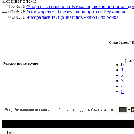
Новини по темі:
— 17.06.26
Ф’юрі різко наїхав на Усика: справжня причина відм
— 09.06.26
Усик жорстко відреагував на протест Верховена
— 05.06.26
Чисора заявив, що знайшов «ключ» до Усика
Сподобалось? П
(Голо
Розкажи про це друзям:
0
1
2
3
4
5
Додавання коментаря:
Ім'я: