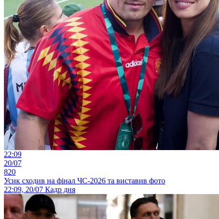
22:09
20/07
820
Усик сходив на фінал ЧС-2026 та виставив фото
22:09, 20/07
Кадр дня