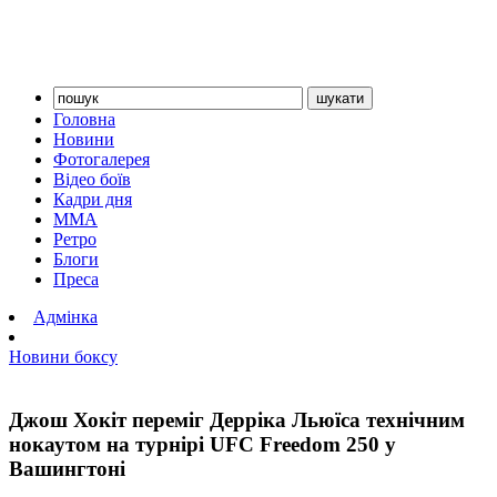
Головна
Новини
Фотогалерея
Відео боїв
Кадри дня
ММА
Ретро
Блоги
Преса
Адмінка
Новини боксу
Джош Хокіт переміг Дерріка Льюїса технічним
нокаутом на турнірі UFC Freedom 250 у
Вашингтоні