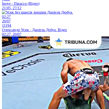
Іноуе - Пікассо (Відео)
21:05, 27/12
02:27
20/07
11194
Олександр Усик - Даніель Дебуа. Відео
02:27, 20/07