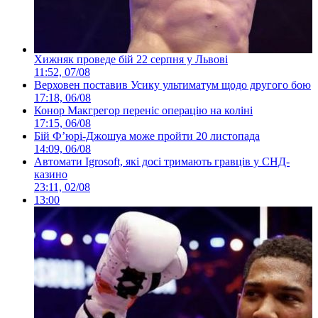
Хижняк проведе бій 22 серпня у Львові
11:52, 07/08
Верховен поставив Усику ультиматум щодо другого бою
17:18, 06/08
Конор Макгрегор переніс операцію на коліні
17:15, 06/08
Бій Ф’юрі-Джошуа може пройти 20 листопада
14:09, 06/08
Автомати Igrosoft, які досі тримають гравців у СНД-
казино
23:11, 02/08
13:00