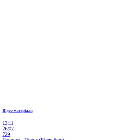
Відео матеріали
13:11
26/07
729
Джошуа - Пренг (Відео бою)