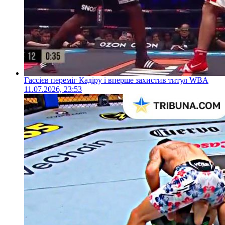
Гассієв переміг Кадіру і вперше захистив титул WBA
11.07.2026, 23:53