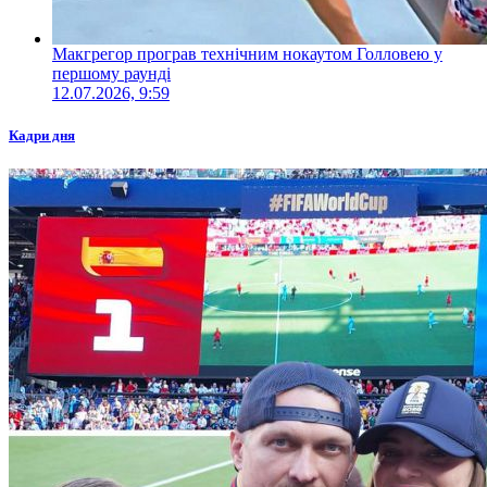
Макгрегор програв технічним нокаутом Голловею у
першому раунді
12.07.2026, 9:59
Кадри дня