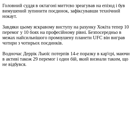
Головний суддя в октагоні миттєво зреагував на епізод і був
вимушений зупинити поєдинок, зафіксувавши технічний
нокаут.
Завдяки цьому яскравому виступу на рахунку Хокіта тепер 10
перемог у 10 боях на професійному рівні. Безпосередньо в
межах найсильнішого промоушену планети UFC він виграв
чотири з чотирьох поєдинків.
Водночас Деррік Льюїс потерпів 14-е поразку в кар'єрі, маючи
в активі також 29 перемог і один бій, який визнали таким, що
не відбувся.