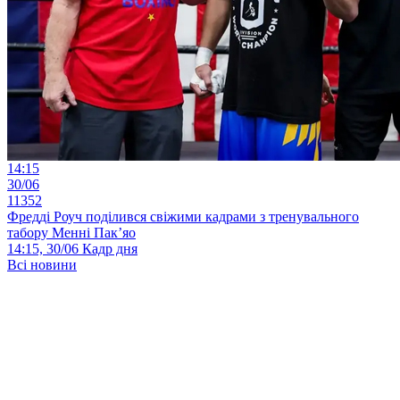
14:15
30/06
11352
Фредді Роуч поділився свіжими кадрами з тренувального
табору Менні Пак’яо
14:15, 30/06
Кадр дня
Всі новини