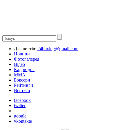
Для листів:
24boxing@gmail.com
Новини
Фотогалерея
Відео
Кадри дня
ММА
Боксери
Рейтинги
Всі теги
facebook
twitter
google
vkontakte