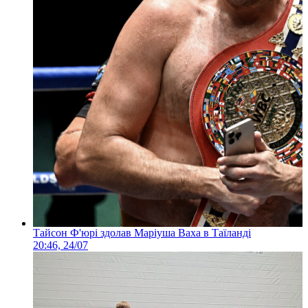
Тайсон Ф'юрі здолав Маріуша Ваха в Таїланді
20:46, 24/07