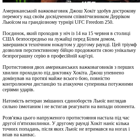
Американський важковаговик Джош Хокіт здобув дострокову
перемогу над своїм досвідченим співвітчизником Дерріком
Льюїсом на грандіозному турнірі UFC Freedom 250.
Поєдинок, який проходив у ніч із 14 на 15 червня в столиці
США безпосередньо на лужайці перед Білим домом,
завершився технічним нокаутом у другому раунді. Цей тріумф
дозволив перспективному бійцю продовжити свою унікальну
безпрограшну серію в професійній кар'єрі.
Протистояння двох американських важковаговиків з перших
хвилин проходило під диктовку Хокіта. Джош упевнено
домінував на протязі майже всього бою, повністю
контролюючи дистанцію та атакуючи суперника потужними
серіями ударів.
Натомість ветеран змішаних єдиноборств Льюїс виглядав
сильно ізмотаним і не встигав реагувати на випади опонента.
Розв'язка цього напруженого протистояння настала під час
другої п'ятихвилинки. У другому раунді Хокіт наніс кілька
точних попадань, після яких Льюїс не втримався на ногах і
впав на канвас.