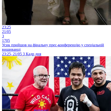
23:25
21/05
3
1705
Усик прийшов на фінальну прес-конференцію у спеціальній
вишиванці
23:25, 21/05
3
Кадр дня