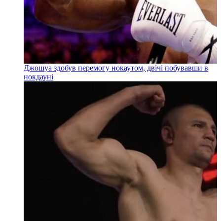
Джошуа здобув перемогу нокаутом, двічі побувавши в
нокдауні