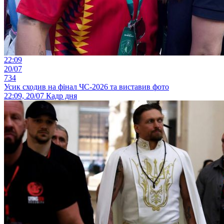
22:09
20/07
734
Усик сходив на фінал ЧС-2026 та виставив фото
22:09, 20/07
Кадр дня