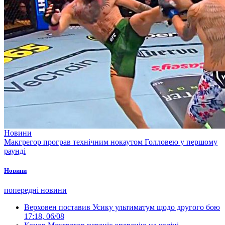
Новини
Макгрегор програв технічним нокаутом Голловею у першому
раунді
Новини
попередні новини
Верховен поставив Усику ультиматум щодо другого бою
17:18, 06/08