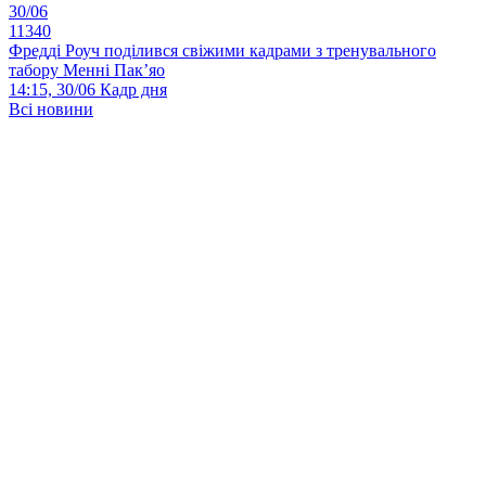
30/06
11340
Фредді Роуч поділився свіжими кадрами з тренувального
табору Менні Пак’яо
14:15, 30/06
Кадр дня
Всі новини