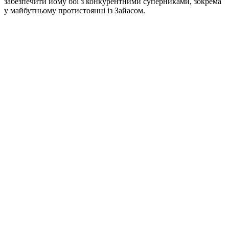
забезпечити йому бої з конкурентними суперниками, зокрема
у майбутньому протистоянні із Зайасом.