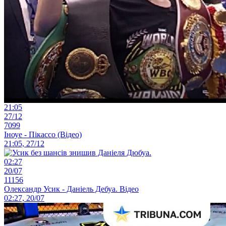
21:05
27/12
7099
Іноуе - Пікассо (Відео)
21:05, 27/12
02:27
20/07
11156
Олександр Усик - Даніель Дебуа. Відео
02:27, 20/07