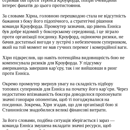
отримав бій проти Теренса Кроуфорда, попри очевидний
інтерес фанатів до цього протистояння.
За словами Хірна, головною перешкодою стала не відсутність
бажання з боку його підопічного, а стратегічні рішення
команди Кроуфорда. Промоутер зазначив, що рівень Енніса
був добре відомий у боксерському середовищі, і це зіграло
проти організації поєдинку. Кроуфорд, оцінюючи ризики, не
бачив достатньої вигоди у зустрічі з небезпечним суперником,
який на той момент не мав гучних перемог і комерційної ваги.
Хірн підкреслив, що навіть потенційна видовищність бою не
компенсувала ризиків для Кроуфорда. У підсумку
американець завершив кар’єру, так і не вийшовши в ринг
проти Енніса.
Окремо промоутер звернув увагу на складність підбору
топових суперників для Енніса на початку його кар’єри. Через
недостатню впізнаваність боксера доводилося пропонувати
значні гонорари опонентам, щоб ті погоджувалися на
поєдинки. Зокрема, Хірн згадав, що для організації бою зі
Станионісом знадобилися великі фінансові витрати.
За його словами, подібна ситуація зберігається і зараз —
команда Енніса змушена вкладати значні ресурси, щоб