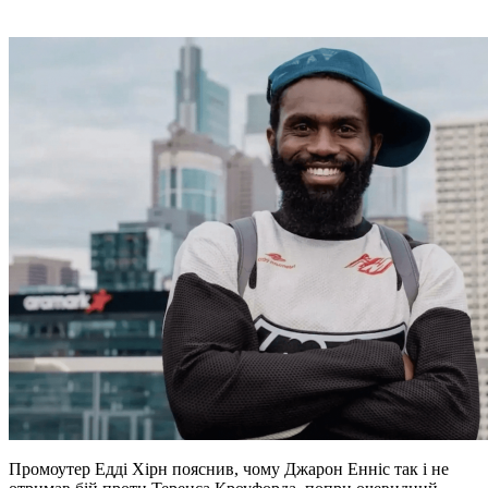
Промоутер Едді Хірн пояснив, чому Джарон Енніс так і не