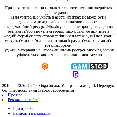
При виявленні перших ознак залежності негайно зверніться
до спеціаліста.
Пам'ятайте, що участь в азартних іграх не може бути
джерелом доходів або альтернативою роботі.
Інформаційний ресурс 24boxing.com.ua не проводить ігри на
реальні та/або віртуальні гроші, також сайт не приймає в
жодній формі оплату ставок та/інших платежів, які пов’язані/
можуть бути пов’язані з азартними іграми, букмекерами або
тоталізаторами.
Будь-які матеріали на інформаційному ресурсі 24boxing.com.ua
публікуються виключно з інформаційною метою.
2010 — 2026 ©
24boxing.com.ua.
Усi права захищенi. Передрук
без гіперпосилання суворо заборонений
Про нас
Реклама на сайті
Про проект
Написати в редакцію