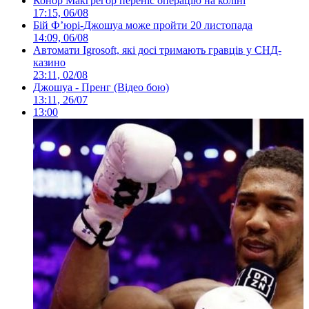
Конор Макгрегор переніс операцію на коліні
17:15, 06/08
Бій Ф’юрі-Джошуа може пройти 20 листопада
14:09, 06/08
Автомати Igrosoft, які досі тримають гравців у СНД-
казино
23:11, 02/08
Джошуа - Пренг (Відео бою)
13:11, 26/07
13:00