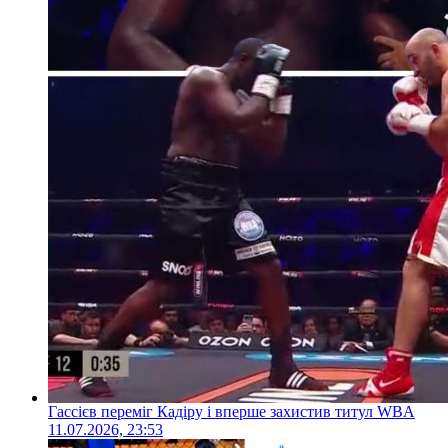
Гассієв переміг Кадіру і вперше захистив титул WBA
11.07.2026, 23:53