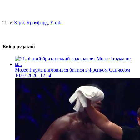
Теги:
Хірн
,
Кроуфорд
,
Енніс
Вибір редакції
Мозес Ітаума відмовився битися з Френком Санчесом
10.07.2026, 12:54