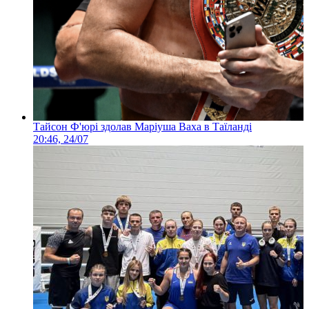
Тайсон Ф'юрі здолав Маріуша Ваха в Таїланді
20:46, 24/07