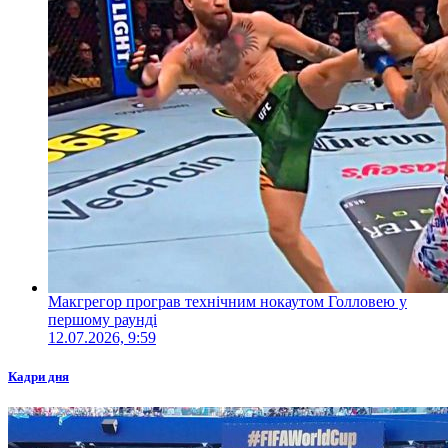
Макгрегор програв технічним нокаутом Голловею у
першому раунді
12.07.2026, 9:59
Кадри дня