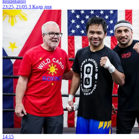
вишиванці
23:25, 21/05
3
Кадр дня
14:15