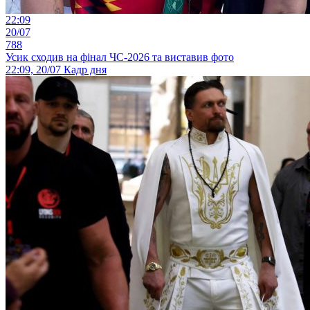
22:09
20/07
788
Усик сходив на фінал ЧС-2026 та виставив фото
22:09, 20/07
Кадр дня