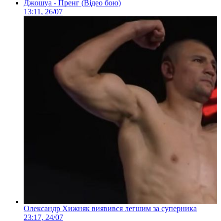
Джошуа - Пренг (Відео бою)
13:11, 26/07
Олександр Хижняк виявився легшим за суперника
23:17, 24/07