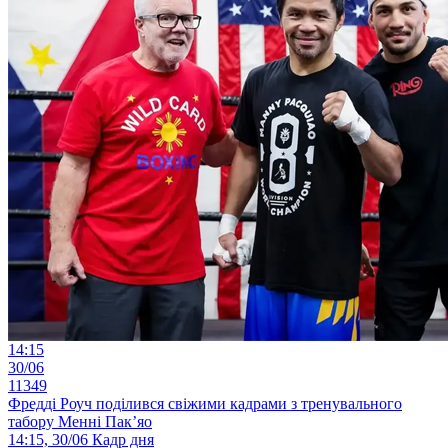
14:15
30/06
11349
Фредді Роуч поділився свіжими кадрами з тренувального
табору Менні Пак’яо
14:15, 30/06
Кадр дня