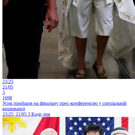
23:25
21/05
3
1698
Усик прийшов на фінальну прес-конференцію у спеціальній
вишиванці
23:25, 21/05
3
Кадр дня