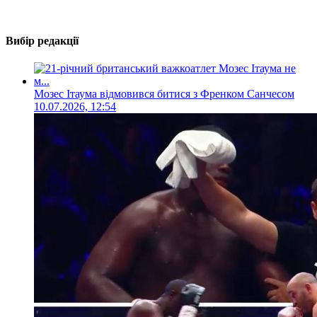
Вибір редакції
Мозес Ітаума відмовився битися з Френком Санчесом
10.07.2026, 12:54