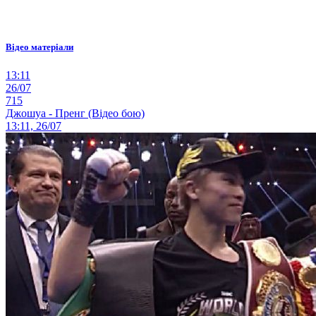
Відео матеріали
13:11
26/07
715
Джошуа - Пренг (Відео бою)
13:11, 26/07