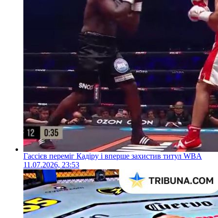
Гассієв переміг Кадіру і вперше захистив титул WBA
11.07.2026, 23:53