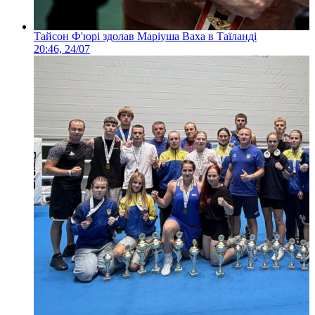
Тайсон Ф'юрі здолав Маріуша Ваха в Таїланді
20:46, 24/07