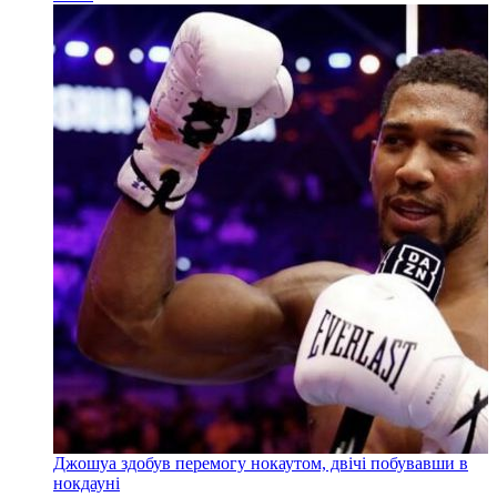
Джошуа здобув перемогу нокаутом, двічі побувавши в
нокдауні