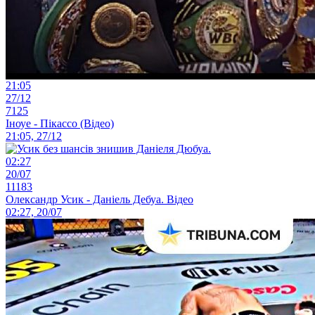
21:05
27/12
7125
Іноуе - Пікассо (Відео)
21:05, 27/12
02:27
20/07
11183
Олександр Усик - Даніель Дебуа. Відео
02:27, 20/07