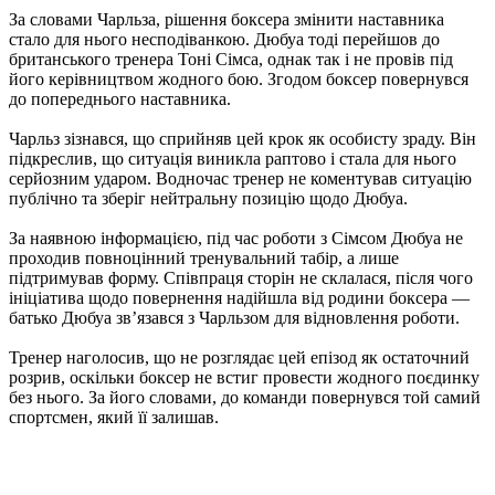
За словами Чарльза, рішення боксера змінити наставника
стало для нього несподіванкою. Дюбуа тоді перейшов до
британського тренера Тоні Сімса, однак так і не провів під
його керівництвом жодного бою. Згодом боксер повернувся
до попереднього наставника.
Чарльз зізнався, що сприйняв цей крок як особисту зраду. Він
підкреслив, що ситуація виникла раптово і стала для нього
серйозним ударом. Водночас тренер не коментував ситуацію
публічно та зберіг нейтральну позицію щодо Дюбуа.
За наявною інформацією, під час роботи з Сімсом Дюбуа не
проходив повноцінний тренувальний табір, а лише
підтримував форму. Співпраця сторін не склалася, після чого
ініціатива щодо повернення надійшла від родини боксера —
батько Дюбуа зв’язався з Чарльзом для відновлення роботи.
Тренер наголосив, що не розглядає цей епізод як остаточний
розрив, оскільки боксер не встиг провести жодного поєдинку
без нього. За його словами, до команди повернувся той самий
спортсмен, який її залишав.