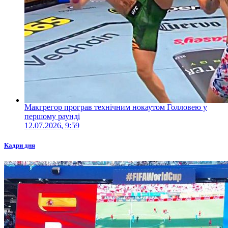
Макгрегор програв технічним нокаутом Голловею у
першому раунді
12.07.2026, 9:59
Кадри дня