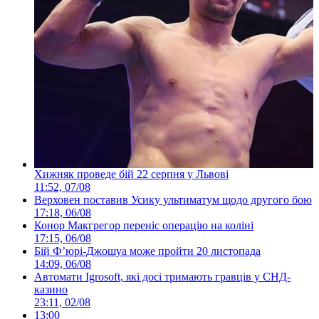
Хижняк проведе бій 22 серпня у Львові
11:52, 07/08
Верховен поставив Усику ультиматум щодо другого бою
17:18, 06/08
Конор Макгрегор переніс операцію на коліні
17:15, 06/08
Бій Ф’юрі-Джошуа може пройти 20 листопада
14:09, 06/08
Автомати Igrosoft, які досі тримають гравців у СНД-
казино
23:11, 02/08
13:00