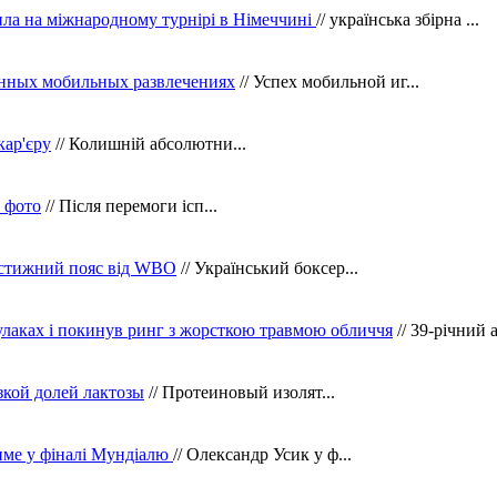
ила на міжнародному турнірі в Німеччині
// українська збірна ...
нных мобильных развлечениях
// Успех мобильной иг...
кар'єру
// Колишній абсолютни...
в фото
// Після перемоги ісп...
рестижний пояс від WBO
// Український боксер...
кулаках і покинув ринг з жорсткою травмою обличчя
// 39-річний 
зкой долей лактозы
// Протеиновый изолят...
тиме у фіналі Мундіалю
// Олександр Усик у ф...