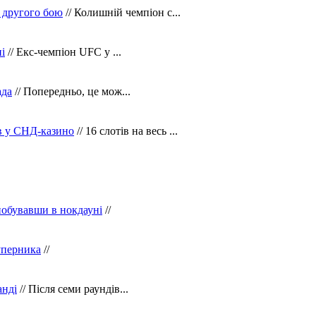
 другого бою
// Колишній чемпіон с...
і
// Екс-чемпіон UFC у ...
ада
// Попередньо, це мож...
ів у СНД-казино
// 16 слотів на весь ...
побувавши в нокдауні
//
уперника
//
анді
// Після семи раундів...