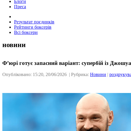
Блоги
Преса
Результат поєдинків
Рейтинги боксерів
Всі боксери
новини
Ф’юрі готує запасний варіант: супербій із Джошуа
Опубліковано: 15:20, 20/06/2026 | Рубрика:
Новини
|
роздрукув