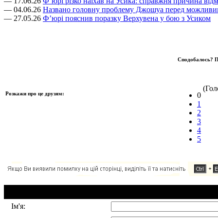
— 17.06.26
Ф’юрі різко наїхав на Усика: справжня причина відм
— 04.06.26
Названо головну проблему Джошуа перед можливим
— 27.05.26
Ф’юрі пояснив поразку Верхувена у бою з Усиком
Сподобалось? П
(Голо
Розкажи про це друзям:
0
1
2
3
4
5
Додавання коментаря:
Ім'я: