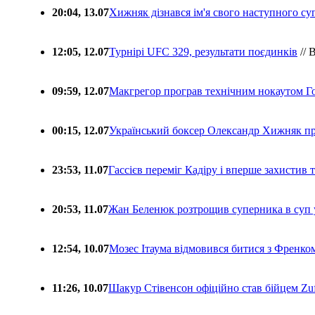
20:04, 13.07
Хижняк дізнався ім'я свого наступного с
12:05, 12.07
Турнірі UFC 329, результати поєдинків
// 
09:59, 12.07
Макгрегор програв технічним нокаутом Г
00:15, 12.07
Український боксер Олександр Хижняк пр
23:53, 11.07
Гассієв переміг Кадіру і вперше захистив
20:53, 11.07
Жан Беленюк розтрощив суперника в суп
12:54, 10.07
Мозес Ітаума відмовився битися з Френко
11:26, 10.07
Шакур Стівенсон офіційно став бійцем Zuf