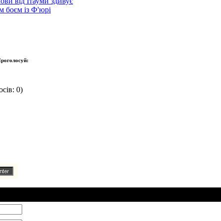
ови від Ітауми здивує
 боєм із Ф'юрі
роголосуй:
сів: 0)