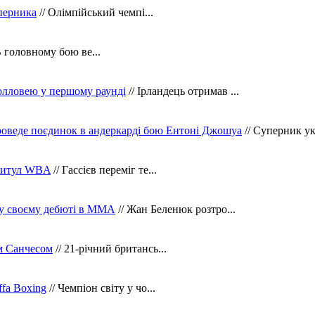
уперника
// Олімпійський чемпі...
В головному бою ве...
олловею у першому раунді
// Ірландець отримав ...
оведе поєдинок в андеркарді бою Ентоні Джошуа
// Суперник укр
 титул WBA
// Гассієв переміг те...
 у своєму дебюті в ММА
// Жан Беленюк розтро...
м Санчесом
// 21-річний британсь...
fa Boxing
// Чемпіон світу у чо...