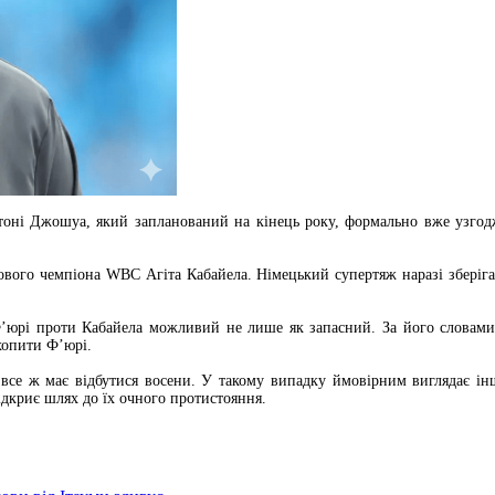
тоні Джошуа, який запланований на кінець року, формально вже узгод
ового чемпіона WBC Агіта Кабайела. Німецький супертяж наразі зберігає
Ф’юрі проти Кабайела можливий не лише як запасний. За його словами
хопити Ф’юрі.
се ж має відбутися восени. У такому випадку ймовірним виглядає ін
ідкриє шлях до їх очного протистояння.