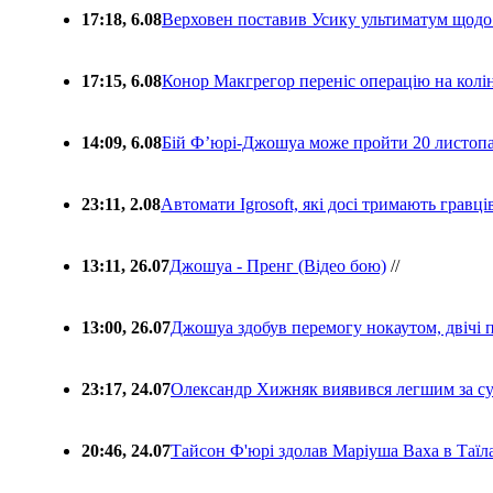
17:18, 6.08
Верховен поставив Усику ультиматум щодо
17:15, 6.08
Конор Макгрегор переніс операцію на колін
14:09, 6.08
Бій Ф’юрі-Джошуа може пройти 20 листоп
23:11, 2.08
Автомати Igrosoft, які досі тримають гравц
13:11, 26.07
Джошуа - Пренг (Відео бою)
//
13:00, 26.07
Джошуа здобув перемогу нокаутом, двічі 
23:17, 24.07
Олександр Хижняк виявився легшим за с
20:46, 24.07
Тайсон Ф'юрі здолав Маріуша Ваха в Таїл