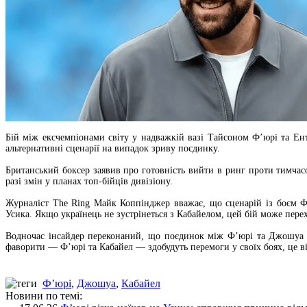
Бій між ексчемпіонами світу у надважкій вазі Тайсоном Ф’юрі та Ен
альтернативні сценарії на випадок зриву поєдинку.
Британський боксер заявив про готовність вийти в ринг проти тимчас
разі змін у планах топ-бійців дивізіону.
Журналіст The Ring Майк Коппінджер вважає, що сценарій із боєм 
Усика. Якщо українець не зустрінеться з Кабайелом, цей бій може пере
Водночас інсайдер переконаний, що поєдинок між Ф’юрі та Джошуа в
фаворити — Ф’юрі та Кабайел — здобудуть перемоги у своїх боях, це в
Ф’юрі
,
Джошуа
,
Кабайел
Новини по темі: