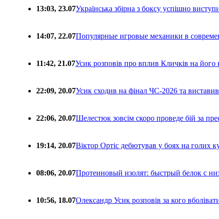
13:03, 23.07
Українська збірна з боксу успішно виступ
14:07, 22.07
Популярные игровые механики в совреме
11:42, 21.07
Усик розповів про вплив Кличків на його 
22:09, 20.07
Усик сходив на фінал ЧС-2026 та вистави
22:06, 20.07
Шелестюк зовсім скоро проведе бій за п
19:14, 20.07
Віктор Ортіс дебютував у боях на голих 
08:06, 20.07
Протеиновый изолят: быстрый белок с ни
10:56, 18.07
Олександр Усик розповів за кого вболіва