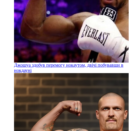
Джошуа здобув перемогу нокаутом, двічі побувавши в
нокдауні