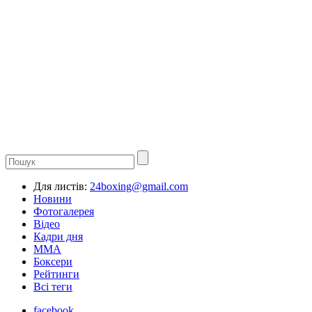
Для листів:
24boxing@gmail.com
Новини
Фотогалерея
Відео
Кадри дня
ММА
Боксери
Рейтинги
Всі теги
facebook