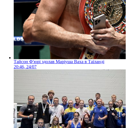
Тайсон Ф'юрі здолав Маріуша Ваха в Таїланді
20:46, 24/07