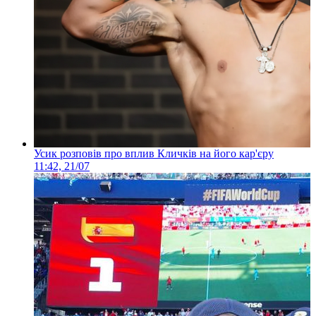
Усик розповів про вплив Кличків на його кар'єру
11:42, 21/07