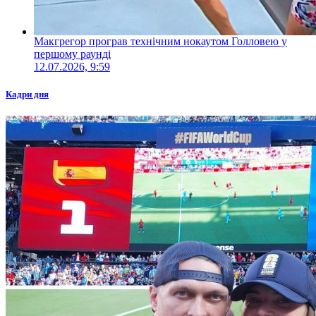
Макгрегор програв технічним нокаутом Голловею у
першому раунді
12.07.2026, 9:59
Кадри дня