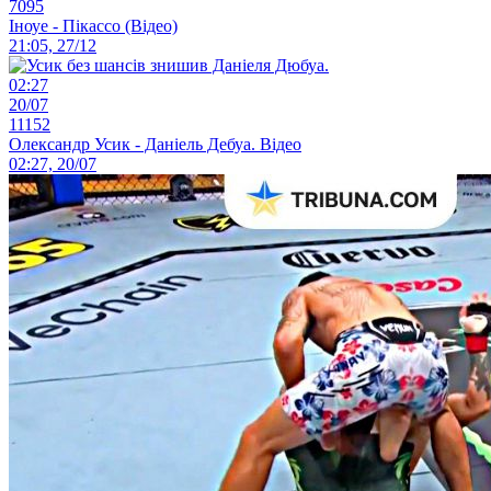
7095
Іноуе - Пікассо (Відео)
21:05, 27/12
02:27
20/07
11152
Олександр Усик - Даніель Дебуа. Відео
02:27, 20/07