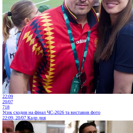
22:09
20/07
718
Усик сходив на фінал ЧС-2026 та виставив фото
22:09, 20/07
Кадр дня