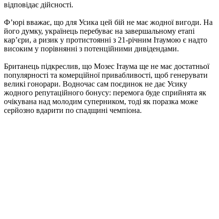
відповідає дійсності.
Ф’юрі вважає, що для Усика цей бій не має жодної вигоди. На
його думку, українець перебуває на завершальному етапі
кар’єри, а ризик у протистоянні з 21-річним Ітаумою є надто
високим у порівнянні з потенційними дивідендами.
Британець підкреслив, що Мозес Ітаума ще не має достатньої
популярності та комерційної привабливості, щоб генерувати
великі гонорари. Водночас сам поєдинок не дає Усику
жодного репутаційного бонусу: перемога буде сприйнята як
очікувана над молодим суперником, тоді як поразка може
серйозно вдарити по спадщині чемпіона.