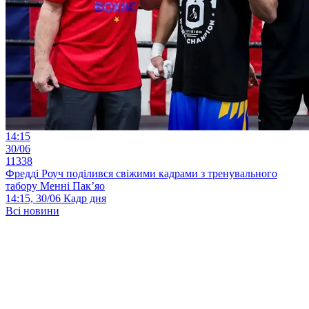
14:15
30/06
11338
Фредді Роуч поділився свіжими кадрами з тренувального
табору Менні Пак’яо
14:15, 30/06
Кадр дня
Всі новини