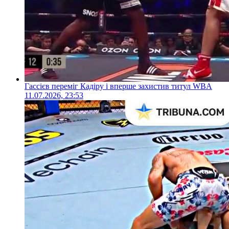
Гассієв переміг Кадіру і вперше захистив титул WBA
11.07.2026, 23:53