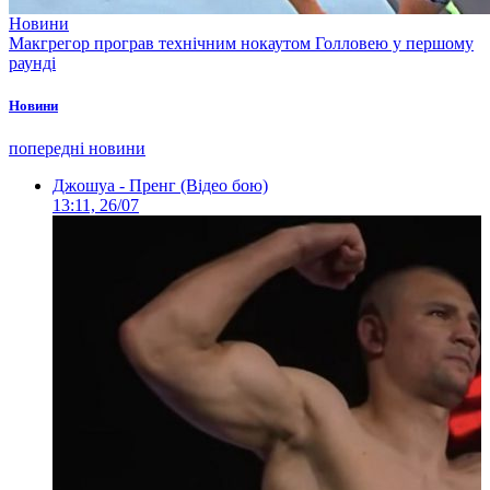
Новини
Макгрегор програв технічним нокаутом Голловею у першому
раунді
Новини
попередні новини
Джошуа - Пренг (Відео бою)
13:11, 26/07