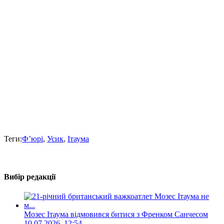
Теги:
Ф’юрі
,
Усик
,
Ітаума
Вибір редакції
Мозес Ітаума відмовився битися з Френком Санчесом
10.07.2026, 12:54