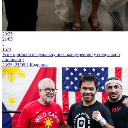
23:25
21/05
3
1674
Усик прийшов на фінальну прес-конференцію у спеціальній
вишиванці
23:25, 21/05
3
Кадр дня