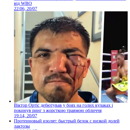
від WBO
22:06, 20/07
Віктор Ортіс дебютував у боях на голих кулаках і
покинув ринг з жорсткою травмою обличчя
19:14, 20/07
Протеиновый изолят: быстрый белок с низкой долей
лактозы