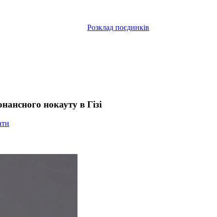
Розклад поєдинків
нансного нокауту в Гізі
ати