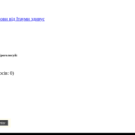
ови від Ітауми здивує
роголосуй:
сів: 0)