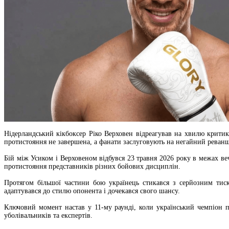
Нідерландський кікбоксер Ріко Верховен відреагував на хвилю критик
протистояння не завершена, а фанати заслуговують на негайний реван
Бій між Усиком і Верховеном відбувся 23 травня 2026 року в межах ве
протистояння представників різних бойових дисциплін.
Протягом більшої частини бою українець стикався з серйозним тис
адаптувався до стилю опонента і дочекався свого шансу.
Ключовий момент настав у 11-му раунді, коли український чемпіон пр
уболівальників та експертів.