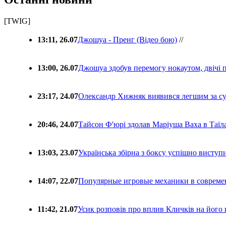
[TWIG]
13:11, 26.07
Джошуа - Пренг (Відео бою)
//
13:00, 26.07
Джошуа здобув перемогу нокаутом, двічі 
23:17, 24.07
Олександр Хижняк виявився легшим за с
20:46, 24.07
Тайсон Ф'юрі здолав Маріуша Ваха в Таїл
13:03, 23.07
Українська збірна з боксу успішно виступ
14:07, 22.07
Популярные игровые механики в совреме
11:42, 21.07
Усик розповів про вплив Кличків на його 