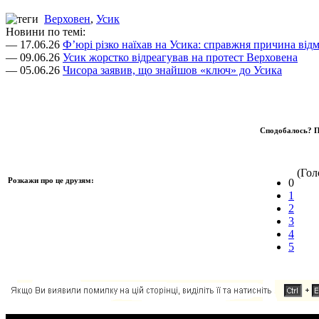
Верховен
,
Усик
Новини по темі:
— 17.06.26
Ф’юрі різко наїхав на Усика: справжня причина відм
— 09.06.26
Усик жорстко відреагував на протест Верховена
— 05.06.26
Чисора заявив, що знайшов «ключ» до Усика
Сподобалось? П
(Голо
Розкажи про це друзям:
0
1
2
3
4
5