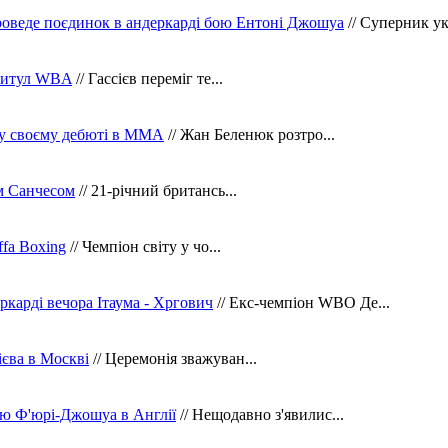
оведе поєдинок в андеркарді бою Ентоні Джошуа
// Суперник укр
 титул WBA
// Гассієв переміг те...
 у своєму дебюті в ММА
// Жан Беленюк розтро...
м Санчесом
// 21-річний британсь...
fa Boxing
// Чемпіон світу у чо...
ркарді вечора Ітаума - Хргович
// Екс-чемпіон WBO Де...
сієва в Москві
// Церемонія зважуван...
ю Ф'юрі-Джошуа в Англії
// Нещодавно з'явилис...