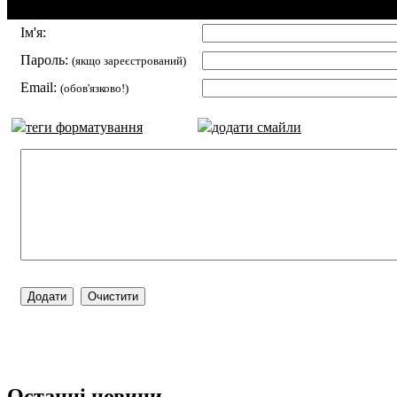
Додавання коментаря:
Ім'я:
Пароль:
(якщо зареєстрований)
Email:
(обов'язково!)
теги форматування
додати смайли
Останні новини