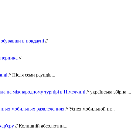
побувавши в нокдауні
//
уперника
//
анді
// Після семи раундів...
ила на міжнародному турнірі в Німеччині
// українська збірна ...
нных мобильных развлечениях
// Успех мобильной иг...
кар'єру
// Колишній абсолютни...