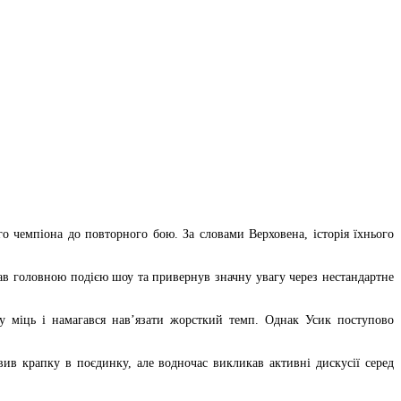
о чемпіона до повторного бою. За словами Верховена, історія їхнього
тав головною подією шоу та привернув значну увагу через нестандартне
у міць і намагався нав’язати жорсткий темп. Однак Усик поступово
вив крапку в поєдинку, але водночас викликав активні дискусії серед