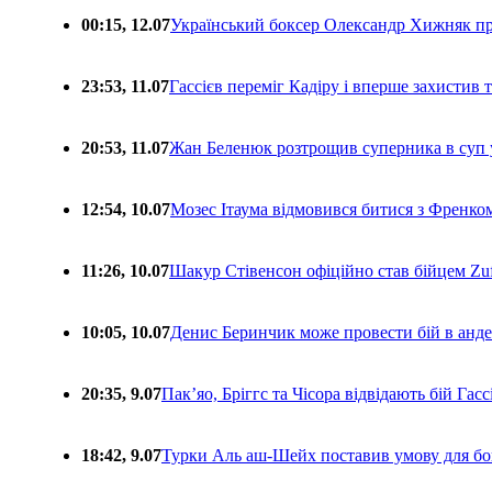
00:15, 12.07
Український боксер Олександр Хижняк пр
23:53, 11.07
Гассієв переміг Кадіру і вперше захистив
20:53, 11.07
Жан Беленюк розтрощив суперника в суп
12:54, 10.07
Мозес Ітаума відмовився битися з Френко
11:26, 10.07
Шакур Стівенсон офіційно став бійцем Zuf
10:05, 10.07
Денис Беринчик може провести бій в анде
20:35, 9.07
Пакʼяо, Бріггс та Чісора відвідають бій Гас
18:42, 9.07
Турки Аль аш-Шейх поставив умову для бо