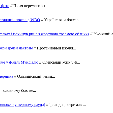
в фото
// Після перемоги ісп...
рестижний пояс від WBO
// Український боксер...
кулаках і покинув ринг з жорсткою травмою обличчя
// 39-річний 
зкой долей лактозы
// Протеиновый изолят...
тиме у фіналі Мундіалю
// Олександр Усик у ф...
уперника
// Олімпійський чемпі...
В головному бою ве...
олловею у першому раунді
// Ірландець отримав ...