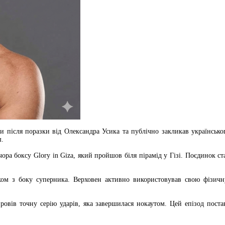
и після поразки від Олександра Усика та публічно закликав українськог
ш.
чора боксу Glory in Giza, який пройшов біля пірамід у Гізі. Поєдинок с
ком з боку суперника. Верховен активно використовував свою фізичн
овів точну серію ударів, яка завершилася нокаутом. Цей епізод поста