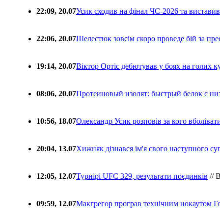
22:09, 20.07
Усик сходив на фінал ЧС-2026 та вистави
22:06, 20.07
Шелестюк зовсім скоро проведе бій за п
19:14, 20.07
Віктор Ортіс дебютував у боях на голих 
08:06, 20.07
Протеиновый изолят: быстрый белок с ни
10:56, 18.07
Олександр Усик розповів за кого вболіва
20:04, 13.07
Хижняк дізнався ім'я свого наступного с
12:05, 12.07
Турнірі UFC 329, результати поєдинків
// 
09:59, 12.07
Макгрегор програв технічним нокаутом Г