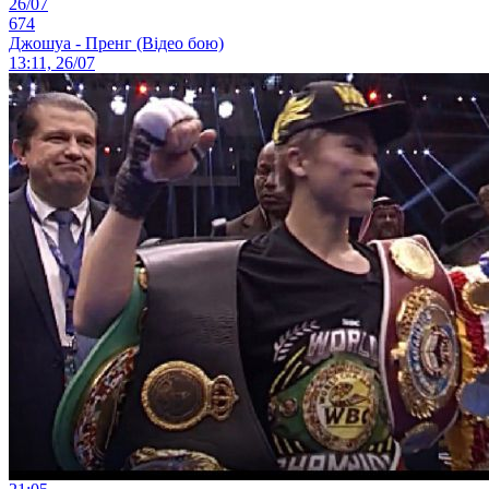
26/07
674
Джошуа - Пренг (Відео бою)
13:11, 26/07