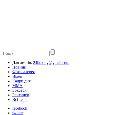
Для листів:
24boxing@gmail.com
Новини
Фотогалерея
Відео
Кадри дня
ММА
Боксери
Рейтинги
Всі теги
facebook
twitter