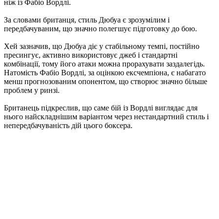
ніж із Фабіо Вордлі.
За словами британця, стиль Дюбуа є зрозумілим і
передбачуваним, що значно полегшує підготовку до бою.
Хей зазначив, що Дюбуа діє у стабільному темпі, постійно
пресингує, активно використовує джеб і стандартні
комбінації, тому його атаки можна прорахувати заздалегідь.
Натомість Фабіо Вордлі, за оцінкою ексчемпіона, є набагато
менш прогнозованим опонентом, що створює значно більше
проблем у ринзі.
Британець підкреслив, що саме бій із Вордлі виглядає для
нього найскладнішим варіантом через нестандартний стиль і
непередбачуваність дій цього боксера.