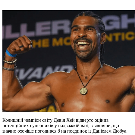
Колишній чемпіон світу Девід Хей відверто оцінив
потенційних суперників у надважкій вазі, заявивши, що
значно охочіше погодився б на поєдинок із Даніелем Дюбуа,