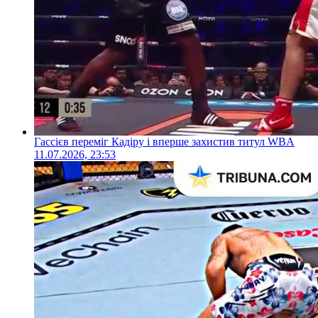
Гассієв переміг Кадіру і вперше захистив титул WBA
11.07.2026, 23:53