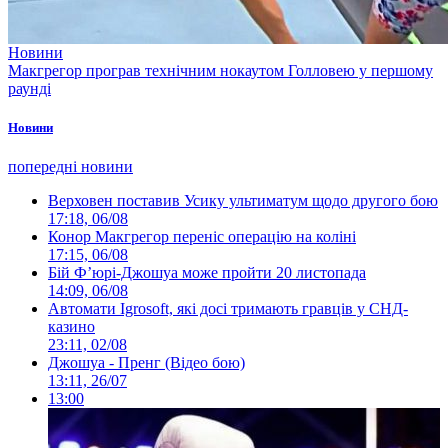
Новини
Макгрегор програв технічним нокаутом Голловею у першому
раунді
Новини
попередні новини
Верховен поставив Усику ультиматум щодо другого бою
17:18, 06/08
Конор Макгрегор переніс операцію на коліні
17:15, 06/08
Бій Ф’юрі-Джошуа може пройти 20 листопада
14:09, 06/08
Автомати Igrosoft, які досі тримають гравців у СНД-
казино
23:11, 02/08
Джошуа - Пренг (Відео бою)
13:11, 26/07
13:00