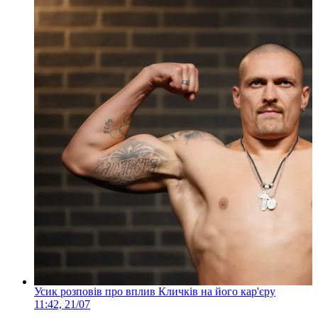
Усик розповів про вплив Кличків на його кар'єру
11:42, 21/07