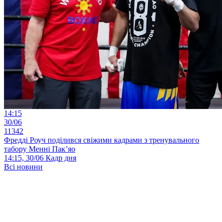
14:15
30/06
11342
Фредді Роуч поділився свіжими кадрами з тренувального
табору Менні Пак’яо
14:15, 30/06
Кадр дня
Всі новини