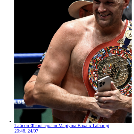
Тайсон Ф'юрі здолав Маріуша Ваха в Таїланді
20:46, 24/07