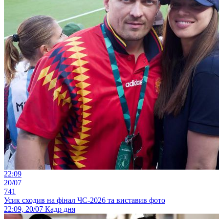
22:09
20/07
741
Усик сходив на фінал ЧС-2026 та виставив фото
22:09, 20/07
Кадр дня