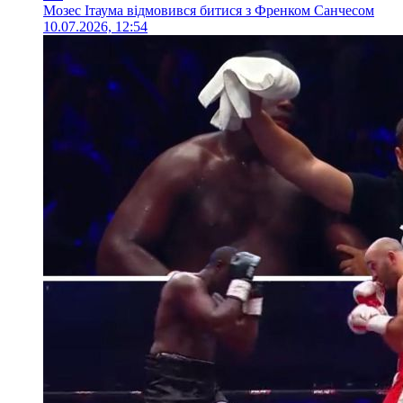
Мозес Ітаума відмовився битися з Френком Санчесом
10.07.2026, 12:54