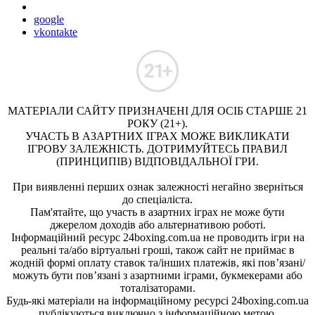
google
vkontakte
МАТЕРІАЛИ САЙТУ ПРИЗНАЧЕНІ ДЛЯ ОСІБ СТАРШЕ 21
РОКУ (21+).
УЧАСТЬ В АЗАРТНИХ ІГРАХ МОЖЕ ВИКЛИКАТИ
ІГРОВУ ЗАЛЕЖНІСТЬ. ДОТРИМУЙТЕСЬ ПРАВИЛ
(ПРИНЦИПІВ) ВІДПОВІДАЛЬНОЇ ГРИ.
При виявленні перших ознак залежності негайно зверніться
до спеціаліста.
Пам'ятайте, що участь в азартних іграх не може бути
джерелом доходів або альтернативою роботі.
Інформаційний ресурс 24boxing.com.ua не проводить ігри на
реальні та/або віртуальні гроші, також сайт не приймає в
жодній формі оплату ставок та/інших платежів, які пов’язані/
можуть бути пов’язані з азартними іграми, букмекерами або
тоталізаторами.
Будь-які матеріали на інформаційному ресурсі 24boxing.com.ua
публікуються виключно з інформаційною метою.