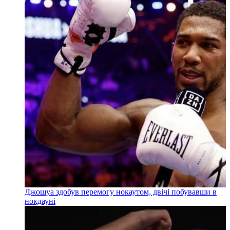
Джошуа здобув перемогу нокаутом, двічі побувавши в
нокдауні