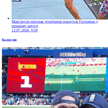
Макгрегор програв технічним нокаутом Голловею у
першому раунді
12.07.2026, 9:59
Кадри дня