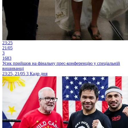
23:25
21/05
3
1683
Усик прийшов на фінальну прес-конференцію у спеціальній
вишиванці
23:25, 21/05
3
Кадр дня