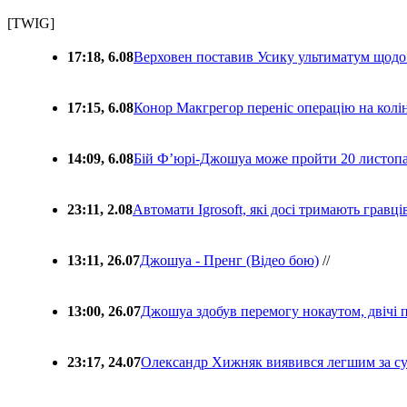
[TWIG]
17:18, 6.08
Верховен поставив Усику ультиматум щодо
17:15, 6.08
Конор Макгрегор переніс операцію на колін
14:09, 6.08
Бій Ф’юрі-Джошуа може пройти 20 листоп
23:11, 2.08
Автомати Igrosoft, які досі тримають гравц
13:11, 26.07
Джошуа - Пренг (Відео бою)
//
13:00, 26.07
Джошуа здобув перемогу нокаутом, двічі 
23:17, 24.07
Олександр Хижняк виявився легшим за с