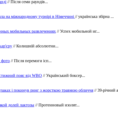
анді
// Після семи раундів...
ила на міжнародному турнірі в Німеччині
// українська збірна ...
нных мобильных развлечениях
// Успех мобильной иг...
кар'єру
// Колишній абсолютни...
в фото
// Після перемоги ісп...
рестижний пояс від WBO
// Український боксер...
кулаках і покинув ринг з жорсткою травмою обличчя
// 39-річний 
зкой долей лактозы
// Протеиновый изолят...