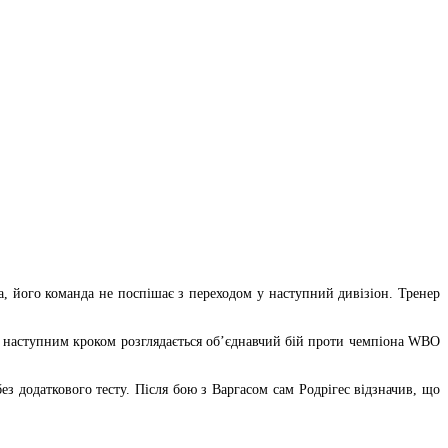
са, його команда не поспішає з переходом у наступний дивізіон. Тренер
им наступним кроком розглядається об’єднавчий бій проти чемпіона WBO
з додаткового тесту. Після бою з Варгасом сам Родрігес відзначив, що