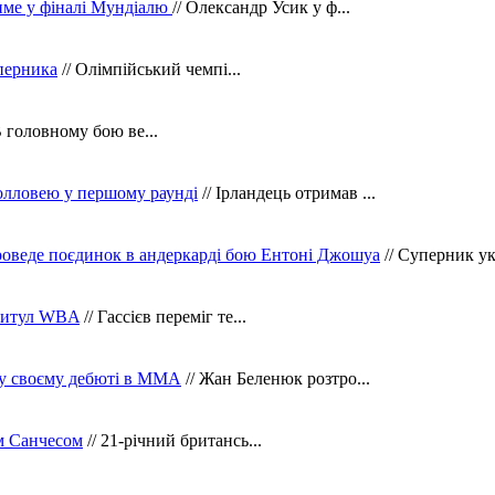
тиме у фіналі Мундіалю
// Олександр Усик у ф...
уперника
// Олімпійський чемпі...
В головному бою ве...
олловею у першому раунді
// Ірландець отримав ...
оведе поєдинок в андеркарді бою Ентоні Джошуа
// Суперник укр
 титул WBA
// Гассієв переміг те...
 у своєму дебюті в ММА
// Жан Беленюк розтро...
м Санчесом
// 21-річний британсь...