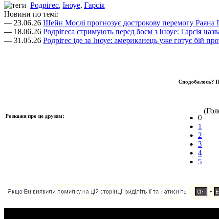
Родрігес
,
Іноуе
,
Гарсія
Новини по темі:
— 23.06.26
Шейн Мослі прогнозує дострокову перемогу Раяна 
— 18.06.26
Родрігеса стримують перед боєм з Іноуе: Гарсія на
— 31.05.26
Родрігес іде за Іноуе: американець уже готує бій п
Сподобалось? П
(Голо
Розкажи про це друзям:
0
1
2
3
4
5
Додавання коментаря: