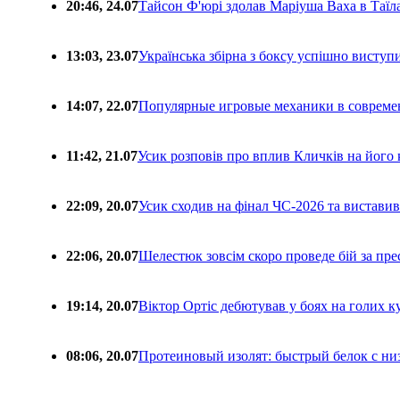
20:46, 24.07
Тайсон Ф'юрі здолав Маріуша Ваха в Таїл
13:03, 23.07
Українська збірна з боксу успішно виступ
14:07, 22.07
Популярные игровые механики в совреме
11:42, 21.07
Усик розповів про вплив Кличків на його 
22:09, 20.07
Усик сходив на фінал ЧС-2026 та вистави
22:06, 20.07
Шелестюк зовсім скоро проведе бій за п
19:14, 20.07
Віктор Ортіс дебютував у боях на голих 
08:06, 20.07
Протеиновый изолят: быстрый белок с ни