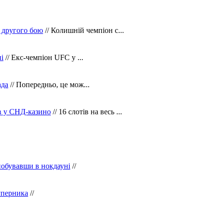
 другого бою
// Колишній чемпіон с...
і
// Екс-чемпіон UFC у ...
ада
// Попередньо, це мож...
ів у СНД-казино
// 16 слотів на весь ...
побувавши в нокдауні
//
уперника
//