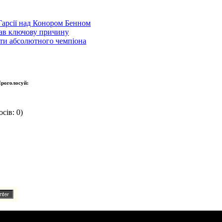
Гарсії над Конором Бенном
звав ключову причину
роти абсолютного чемпіона
роголосуй:
сів: 0)