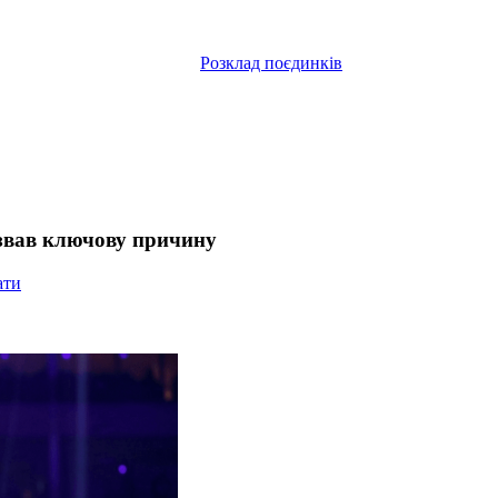
Розклад поєдинків
назвав ключову причину
ати