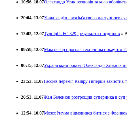
10:56, 18.07
Олександр Усик розповів за кого вболіва
20:04, 13.07
Хижняк дізнався ім'я свого наступного с
12:05, 12.07
Турнірі UFC 329, результати поєдинків
// 
09:59, 12.07
Макгрегор програв технічним нокаутом Г
00:15, 12.07
Український боксер Олександр Хижняк пр
23:53, 11.07
Гассієв переміг Кадіру і вперше захистив
20:53, 11.07
Жан Беленюк розтрощив суперника в суп
12:54, 10.07
Мозес Ітаума відмовився битися з Френко