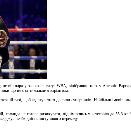
кг, де він одразу завоював титул WBA, відібравши пояс у Антоніо Варга
е поки що не є оптимальним варіантом.
поточній вазі, щоб адаптуватися до сили суперників. Найбільш імовірн
 команда не готова ризикувати, піднімаючись у категорію до 55,3 кг бе
верджує необхідність поступового переходу.