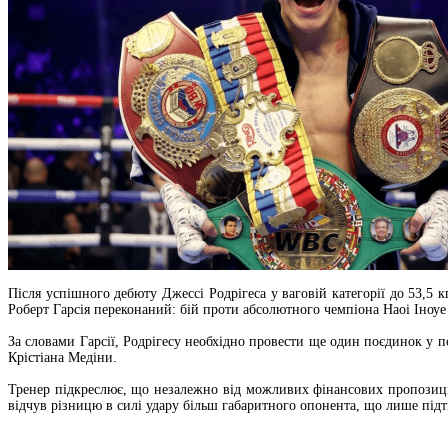
Після успішного дебюту Джессі Родрігеса у ваговій категорії до 53,5 
Роберт Гарсія переконаний: бій проти абсолютного чемпіона Наоі Іноу
За словами Гарсії, Родрігесу необхідно провести ще один поєдинок у 
Крістіана Медіни.
Тренер підкреслює, що незалежно від можливих фінансових пропозицій,
відчув різницю в силі удару більш габаритного опонента, що лише підт