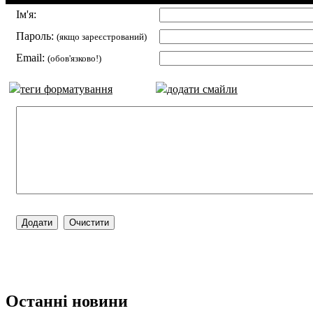
Ім'я:
Пароль:
(якщо зареєстрований)
Email:
(обов'язково!)
теги форматування
додати смайли
Останні новини