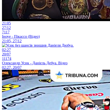
21:05
27/12
7117
Іноуе - Пікассо (Відео)
21:05, 27/12
02:27
20/07
11174
Олександр Усик - Даніель Дебуа. Відео
02:27, 20/07