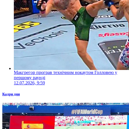
Макгрегор програв технічним нокаутом Голловею у
першому раунді
12.07.2026, 9:59
Кадри дня