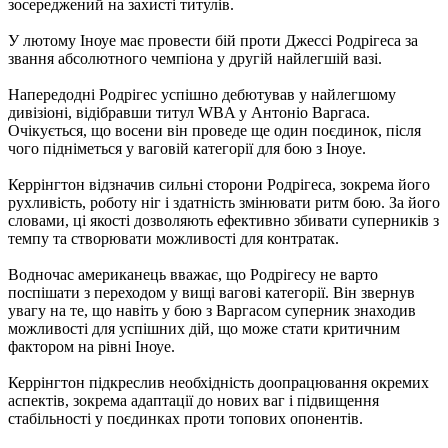
зосереджений на захисті титулів.
У лютому Іноуе має провести бій проти Джессі Родрігеса за
звання абсолютного чемпіона у другій найлегшій вазі.
Напередодні Родрігес успішно дебютував у найлегшому
дивізіоні, відібравши титул WBA у Антоніо Варгаса.
Очікується, що восени він проведе ще один поєдинок, після
чого підніметься у ваговій категорії для бою з Іноуе.
Керрінгтон відзначив сильні сторони Родрігеса, зокрема його
рухливість, роботу ніг і здатність змінювати ритм бою. За його
словами, ці якості дозволяють ефективно збивати суперників з
темпу та створювати можливості для контратак.
Водночас американець вважає, що Родрігесу не варто
поспішати з переходом у вищі вагові категорії. Він звернув
увагу на те, що навіть у бою з Варгасом суперник знаходив
можливості для успішних дій, що може стати критичним
фактором на рівні Іноуе.
Керрінгтон підкреслив необхідність доопрацювання окремих
аспектів, зокрема адаптації до нових ваг і підвищення
стабільності у поєдинках проти топових опонентів.