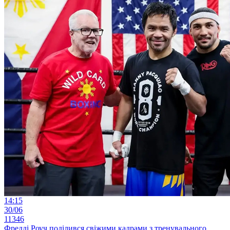
14:15
30/06
11346
Фредді Роуч поділився свіжими кадрами з тренувального