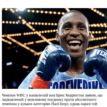
Чемпіон WBC у напівлегкій вазі Брюс Керрінгтон заявив, що
зацікавлений у можливому поєдинку проти абсолютного
чемпіона у кількох категоріях Наої Іноуе, однак наразі той