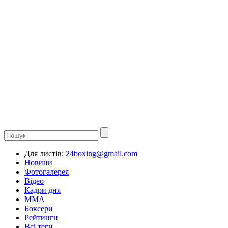
Для листів:
24boxing@gmail.com
Новини
Фотогалерея
Відео
Кадри дня
ММА
Боксери
Рейтинги
Всі теги