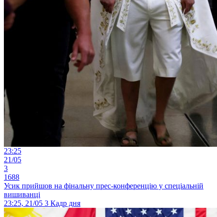
23:25
21/05
3
1688
Усик прийшов на фінальну прес-конференцію у спеціальній
вишиванці
23:25, 21/05
3
Кадр дня