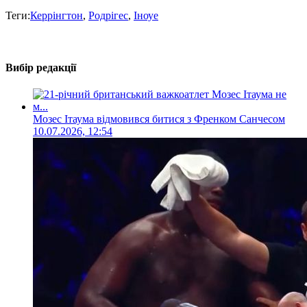
Теги:
Керрінгтон
,
Родрігес
,
Іноуе
Вибір редакції
Мозес Ітаума відмовився битися з Френком Санчесом
10.07.2026, 12:54