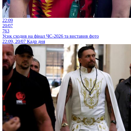
22:09
20/07
763
Усик сходив на фінал ЧС-2026 та виставив фото
22:09, 20/07
Кадр дня