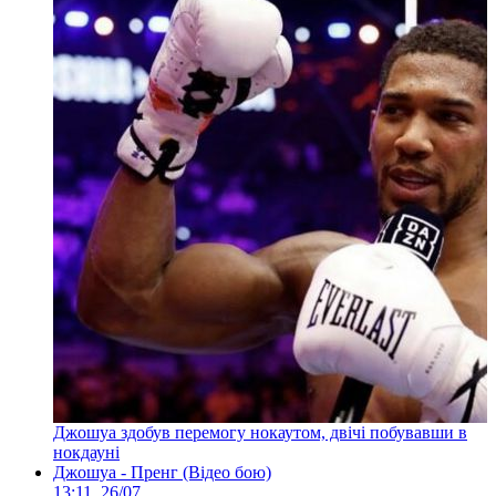
Джошуа здобув перемогу нокаутом, двічі побувавши в
нокдауні
Джошуа - Пренг (Відео бою)
13:11, 26/07