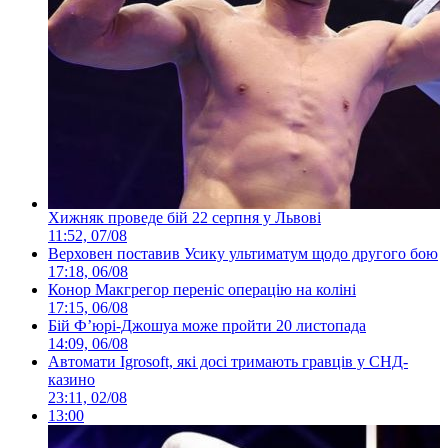
Хижняк проведе бій 22 серпня у Львові
11:52, 07/08
Верховен поставив Усику ультиматум щодо другого бою
17:18, 06/08
Конор Макгрегор переніс операцію на коліні
17:15, 06/08
Бій Ф’юрі-Джошуа може пройти 20 листопада
14:09, 06/08
Автомати Igrosoft, які досі тримають гравців у СНД-
казино
23:11, 02/08
13:00