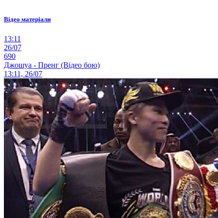
Відео матеріали
13:11
26/07
690
Джошуа - Пренг (Відео бою)
13:11, 26/07