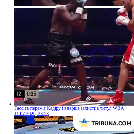
Гассієв переміг Кадіру і вперше захистив титул WBA
11.07.2026, 23:53