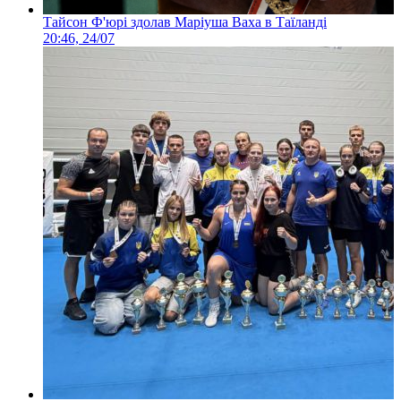
Тайсон Ф'юрі здолав Маріуша Ваха в Таїланді
20:46, 24/07