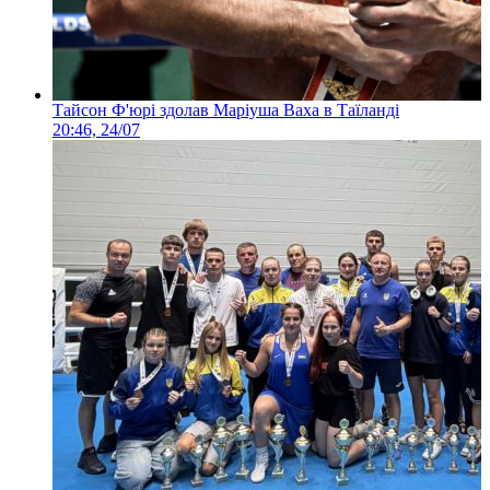
Тайсон Ф'юрі здолав Маріуша Ваха в Таїланді
20:46, 24/07