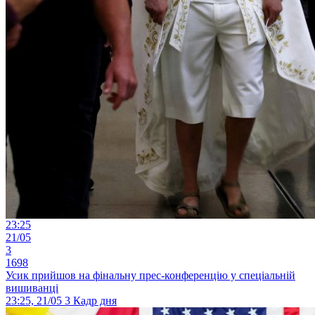
23:25
21/05
3
1698
Усик прийшов на фінальну прес-конференцію у спеціальній
вишиванці
23:25, 21/05
3
Кадр дня