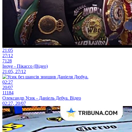
21:05
27/12
7128
Іноуе - Пікассо (Відео)
21:05, 27/12
02:27
20/07
11184
Олександр Усик - Даніель Дебуа. Відео
02:27, 20/07