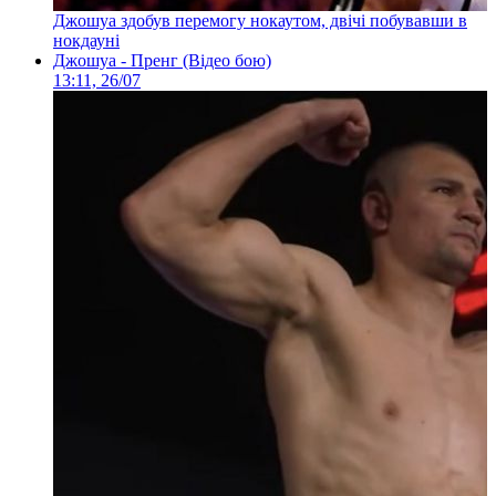
Джошуа здобув перемогу нокаутом, двічі побувавши в
нокдауні
Джошуа - Пренг (Відео бою)
13:11, 26/07