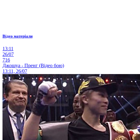
Відео матеріали
13:11
26/07
716
Джошуа - Пренг (Відео бою)
13:11, 26/07