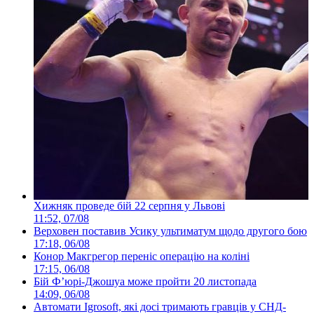
Хижняк проведе бій 22 серпня у Львові
11:52, 07/08
Верховен поставив Усику ультиматум щодо другого бою
17:18, 06/08
Конор Макгрегор переніс операцію на коліні
17:15, 06/08
Бій Ф’юрі-Джошуа може пройти 20 листопада
14:09, 06/08
Автомати Igrosoft, які досі тримають гравців у СНД-