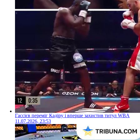
Гассієв переміг Кадіру і вперше захистив титул WBA
11.07.2026, 23:53