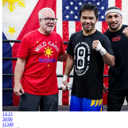
14:15
30/06
11349