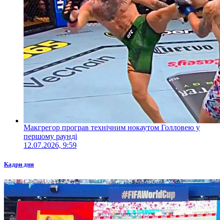
Макгрегор програв технічним нокаутом Голловею у
першому раунді
12.07.2026, 9:59
Кадри дня