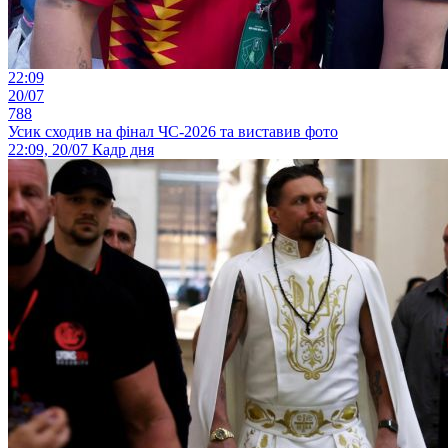
22:09
20/07
788
Усик сходив на фінал ЧС-2026 та виставив фото
22:09, 20/07
Кадр дня