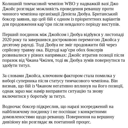
Колишній тимчасовий чемпіон WBO у надважкій вазі Джо
Джойс розглядає можливість проведення реваншу проти
чинного чемпіона організації Деніела Дюбуа. Британський
боксер заявив, що цей бій є одним із пріоритетних варіантів
для продовження кар’єри після невдалого періоду виступів.
Перший поєдинок між Джойсом і Дюбуа відбувся у листопаді
2020 року та завершився достроковою перемогою Джойса у
десятому раунді. Тоді Дюбуа не зміг продовжити бій через
серйозну травму ока. Відтоді кар’єри обох боксерів
розвивалися у різних напрямках: Джойс втратив позиції після
поразок від Чжана Чжілея, тоді як Дюбуа зумів повернутися та
здобути титул.
За словами Джойса, ключовим фактором стала помилка у
виборі суперника після статусу тимчасового чемпіона. Він
визнав, що бій із Чжаном негативно вплинув на його позиції,
однак зараз має намір виправити ситуацію та знову
включитися у боротьбу за титул.
Водночас боксер підкреслив, що наразі зосереджений на
найближчому поєдинку і не поспішає з конкретними
домовленостями щодо реваншу. Повернення на вершину
дивізіону він розглядає як поетапний процес.