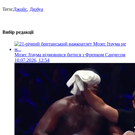
Теги:
Джойс
,
Дюбуа
Вибір редакції
Мозес Ітаума відмовився битися з Френком Санчесом
10.07.2026, 12:54