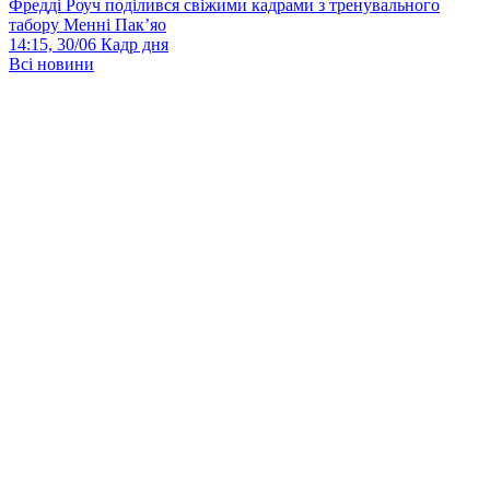
Фредді Роуч поділився свіжими кадрами з тренувального
табору Менні Пак’яо
14:15, 30/06
Кадр дня
Всі новини