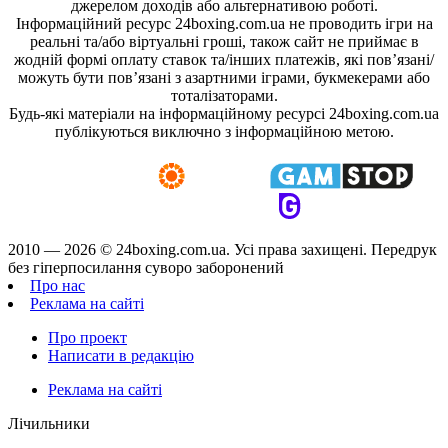
джерелом доходів або альтернативою роботі.
Інформаційний ресурс 24boxing.com.ua не проводить ігри на
реальні та/або віртуальні гроші, також сайт не приймає в
жодній формі оплату ставок та/інших платежів, які пов’язані/
можуть бути пов’язані з азартними іграми, букмекерами або
тоталізаторами.
Будь-які матеріали на інформаційному ресурсі 24boxing.com.ua
публікуються виключно з інформаційною метою.
2010 — 2026 ©
24boxing.com.ua.
Усi права захищенi. Передрук
без гіперпосилання суворо заборонений
Про нас
Реклама на сайті
Про проект
Написати в редакцію
Реклама на сайті
Лічильники