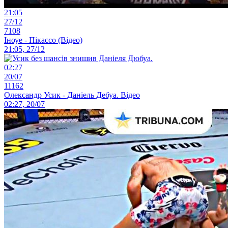
21:05
27/12
7108
Іноуе - Пікассо (Відео)
21:05, 27/12
02:27
20/07
11162
Олександр Усик - Даніель Дебуа. Відео
02:27, 20/07