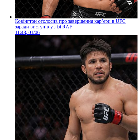
Ковінгтон оголосив про завершення кар’єри в UFC
заради виступів у лізі RAF
11:48, 01/06