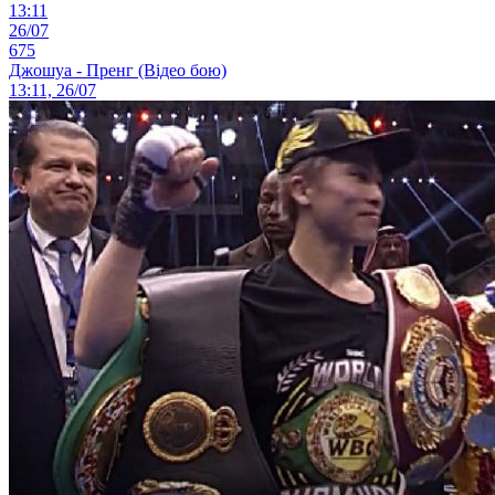
13:11
26/07
675
Джошуа - Пренг (Відео бою)
13:11, 26/07