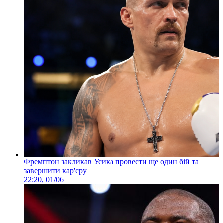
Фремптон закликав Усика провести ще один бій та
завершити кар'єру
22:20, 01/06