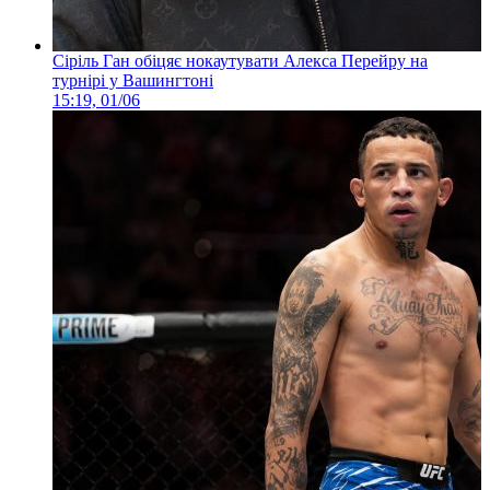
Сіріль Ган обіцяє нокаутувати Алекса Перейру на
турнірі у Вашингтоні
15:19, 01/06