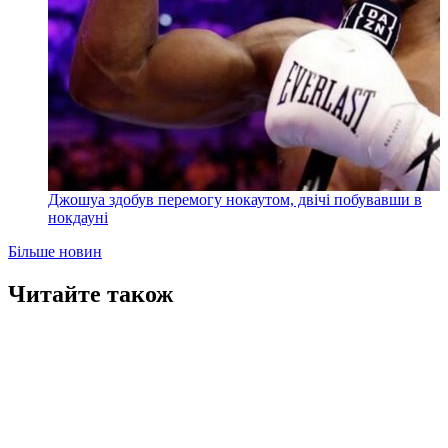
Джошуа здобув перемогу нокаутом, двічі побувавши в
нокдауні
Більше новин
Читайте також