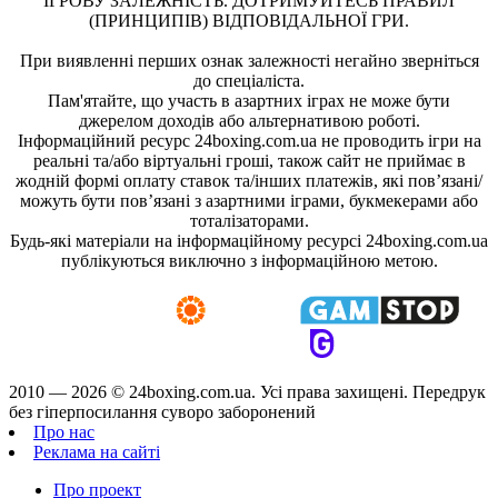
ІГРОВУ ЗАЛЕЖНІСТЬ. ДОТРИМУЙТЕСЬ ПРАВИЛ
(ПРИНЦИПІВ) ВІДПОВІДАЛЬНОЇ ГРИ.
При виявленні перших ознак залежності негайно зверніться
до спеціаліста.
Пам'ятайте, що участь в азартних іграх не може бути
джерелом доходів або альтернативою роботі.
Інформаційний ресурс 24boxing.com.ua не проводить ігри на
реальні та/або віртуальні гроші, також сайт не приймає в
жодній формі оплату ставок та/інших платежів, які пов’язані/
можуть бути пов’язані з азартними іграми, букмекерами або
тоталізаторами.
Будь-які матеріали на інформаційному ресурсі 24boxing.com.ua
публікуються виключно з інформаційною метою.
2010 — 2026 ©
24boxing.com.ua.
Усi права захищенi. Передрук
без гіперпосилання суворо заборонений
Про нас
Реклама на сайті
Про проект