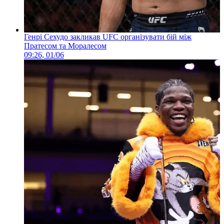
Генрі Сехудо закликав UFC організувати бій між
Пратесом та Моралесом
09:26, 01/06