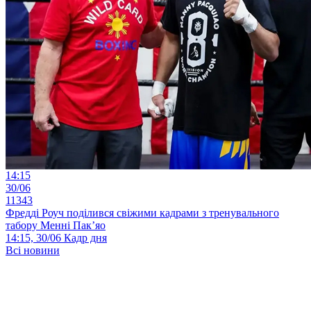
14:15
30/06
11343
Фредді Роуч поділився свіжими кадрами з тренувального
табору Менні Пак’яо
14:15, 30/06
Кадр дня
Всі новини