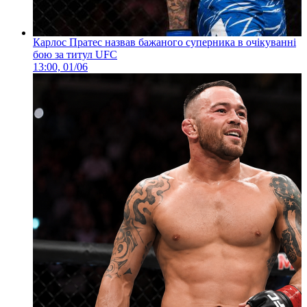
Карлос Пратес назвав бажаного суперника в очікуванні
бою за титул UFC
13:00, 01/06