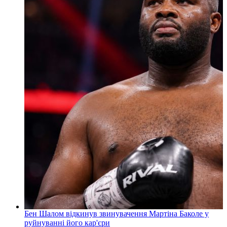
Бен Шалом відкинув звинувачення Мартіна Баколе у
руйнуванні його кар'єри