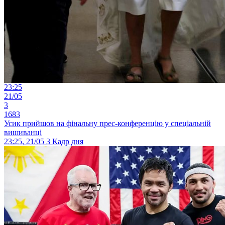
23:25
21/05
3
1683
Усик прийшов на фінальну прес-конференцію у спеціальній
вишиванці
23:25, 21/05
3
Кадр дня