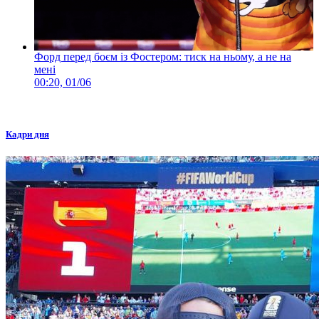
Форд перед боєм із Фостером: тиск на ньому, а не на
мені
00:20, 01/06
Кадри дня