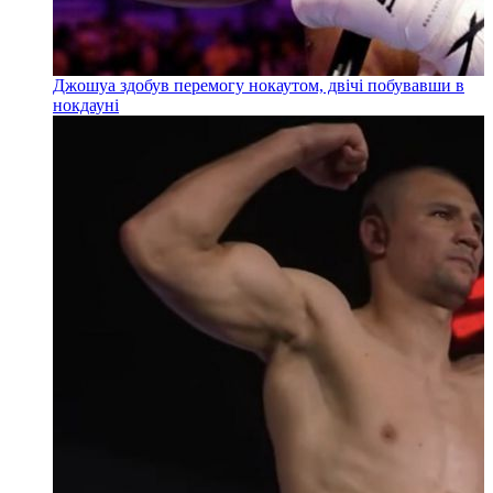
Джошуа здобув перемогу нокаутом, двічі побувавши в
нокдауні