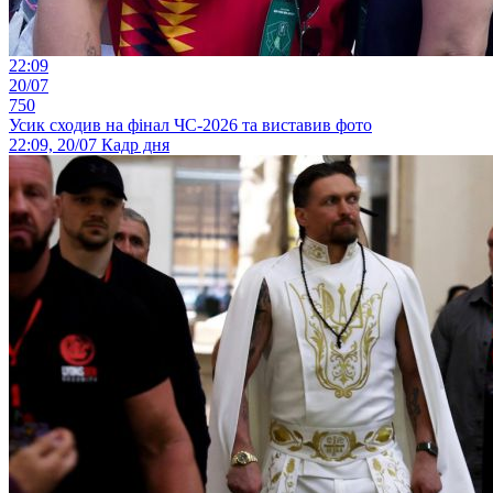
22:09
20/07
750
Усик сходив на фінал ЧС-2026 та виставив фото
22:09, 20/07
Кадр дня