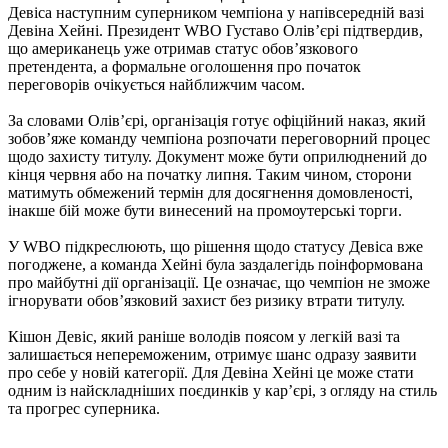
Девіса наступним суперником чемпіона у напівсередній вазі
Девіна Хейні. Президент WBO Густаво Олів’єрі підтвердив,
що американець уже отримав статус обов’язкового
претендента, а формальне оголошення про початок
переговорів очікується найближчим часом.
За словами Олів’єрі, організація готує офіційний наказ, який
зобов’яже команду чемпіона розпочати переговорний процес
щодо захисту титулу. Документ може бути оприлюднений до
кінця червня або на початку липня. Таким чином, сторони
матимуть обмежений термін для досягнення домовленості,
інакше бій може бути винесений на промоутерські торги.
У WBO підкреслюють, що рішення щодо статусу Девіса вже
погоджене, а команда Хейні була заздалегідь поінформована
про майбутні дії організації. Це означає, що чемпіон не зможе
ігнорувати обов’язковий захист без ризику втрати титулу.
Кішон Девіс, який раніше володів поясом у легкій вазі та
залишається непереможеним, отримує шанс одразу заявити
про себе у новій категорії. Для Девіна Хейні це може стати
одним із найскладніших поєдинків у кар’єрі, з огляду на стиль
та прогрес суперника.