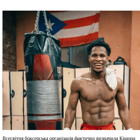
Всесвітня боксерська організація фактично визначила Кішона