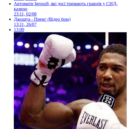
Автомати Igrosoft, які досі тримають гравців у СНД-
казино
23:11, 02/08
Джошуа - Пренг (Відео бою)
13:11, 26/07
13:00