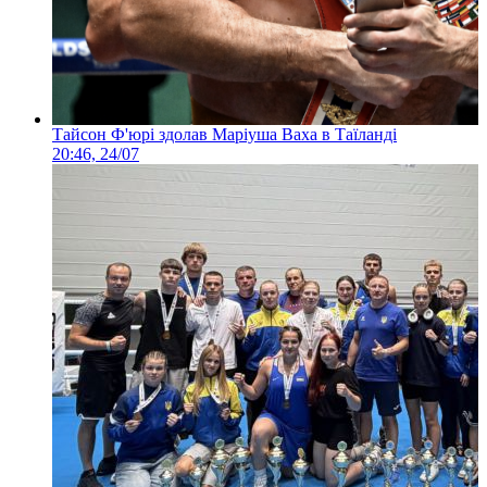
Тайсон Ф'юрі здолав Маріуша Ваха в Таїланді
20:46, 24/07