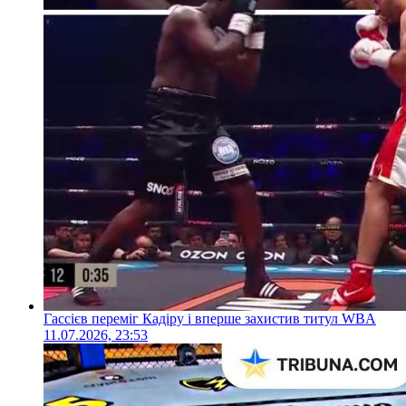
Гассієв переміг Кадіру і вперше захистив титул WBA
11.07.2026, 23:53