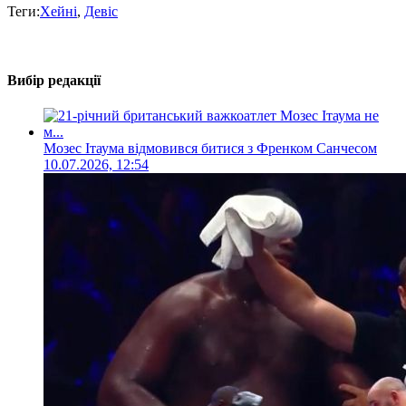
Теги:
Хейні
,
Девіс
Вибір редакції
Мозес Ітаума відмовився битися з Френком Санчесом
10.07.2026, 12:54