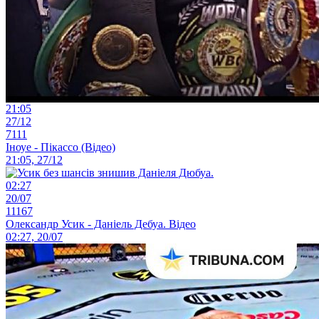
21:05
27/12
7111
Іноуе - Пікассо (Відео)
21:05, 27/12
02:27
20/07
11167
Олександр Усик - Даніель Дебуа. Відео
02:27, 20/07