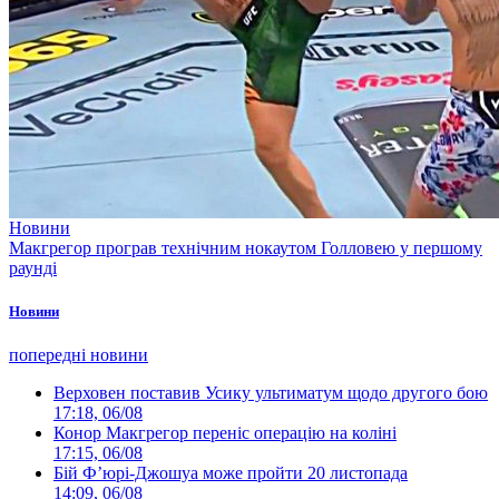
Новини
Макгрегор програв технічним нокаутом Голловею у першому
раунді
Новини
попередні новини
Верховен поставив Усику ультиматум щодо другого бою
17:18, 06/08
Конор Макгрегор переніс операцію на коліні
17:15, 06/08
Бій Ф’юрі-Джошуа може пройти 20 листопада
14:09, 06/08