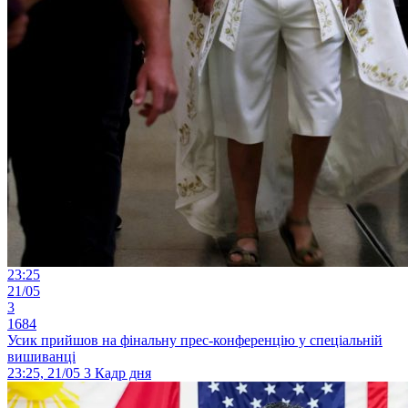
23:25
21/05
3
1684
Усик прийшов на фінальну прес-конференцію у спеціальній
вишиванці
23:25, 21/05
3
Кадр дня