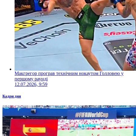
Макгрегор програв технічним нокаутом Голловею у
першому раунді
12.07.2026, 9:59
Кадри дня