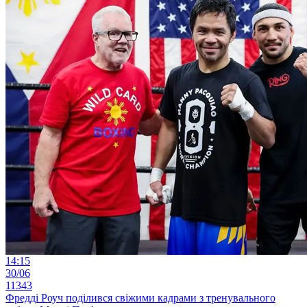
14:15
30/06
11343
Фредді Роуч поділився свіжими кадрами з тренувального