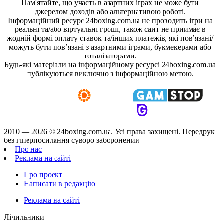
Пам'ятайте, що участь в азартних іграх не може бути
джерелом доходів або альтернативою роботі.
Інформаційний ресурс 24boxing.com.ua не проводить ігри на
реальні та/або віртуальні гроші, також сайт не приймає в
жодній формі оплату ставок та/інших платежів, які пов’язані/
можуть бути пов’язані з азартними іграми, букмекерами або
тоталізаторами.
Будь-які матеріали на інформаційному ресурсі 24boxing.com.ua
публікуються виключно з інформаційною метою.
2010 — 2026 ©
24boxing.com.ua.
Усi права захищенi. Передрук
без гіперпосилання суворо заборонений
Про нас
Реклама на сайті
Про проект
Написати в редакцію
Реклама на сайті
Лічильники