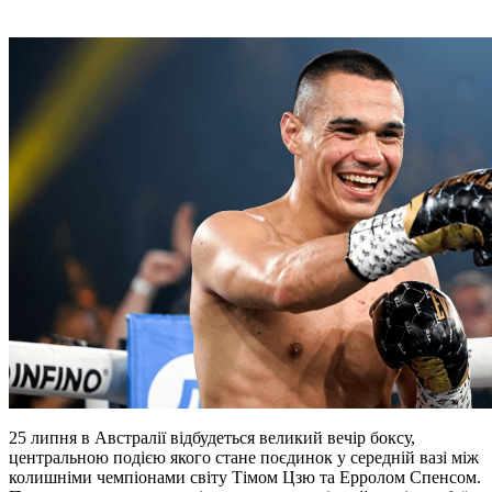
25 липня в Австралії відбудеться великий вечір боксу,
центральною подією якого стане поєдинок у середній вазі між
колишніми чемпіонами світу Тімом Цзю та Ерролом Спенсом.