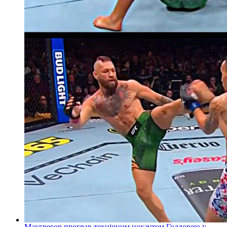
Макгрегор програв технічним нокаутом Голловею у