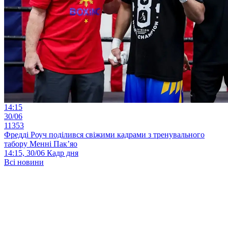
14:15
30/06
11353
Фредді Роуч поділився свіжими кадрами з тренувального
табору Менні Пак’яо
14:15, 30/06
Кадр дня
Всі новини