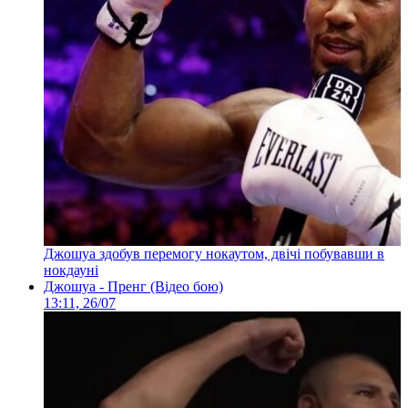
Джошуа здобув перемогу нокаутом, двічі побувавши в
нокдауні
Джошуа - Пренг (Відео бою)
13:11, 26/07