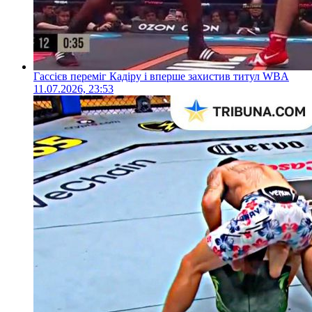
Гассієв переміг Кадіру і вперше захистив титул WBA
11.07.2026, 23:53