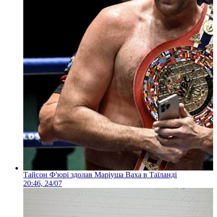
Тайсон Ф'юрі здолав Маріуша Ваха в Таїланді
20:46, 24/07