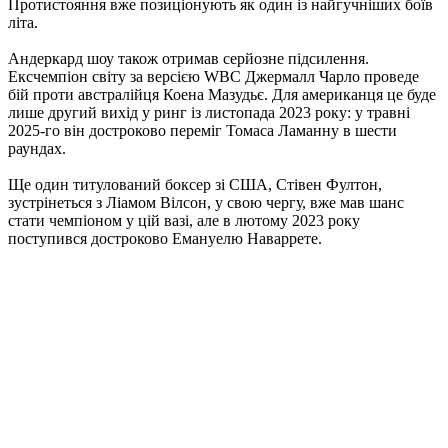
Протистояння вже позиціонують як один із найгучніших боїв
літа.
Андеркард шоу також отримав серйозне підсилення.
Ексчемпіон світу за версією WBC Джермалл Чарло проведе
бій проти австралійця Коена Мазудьє. Для американця це буде
лише другий вихід у ринг із листопада 2023 року: у травні
2025-го він достроково переміг Томаса Ламанну в шести
раундах.
Ще один титулований боксер зі США, Стівен Фултон,
зустрінеться з Ліамом Вілсон, у свою чергу, вже мав шанс
стати чемпіоном у цій вазі, але в лютому 2023 року
поступився достроково Емануелю Наваррете.