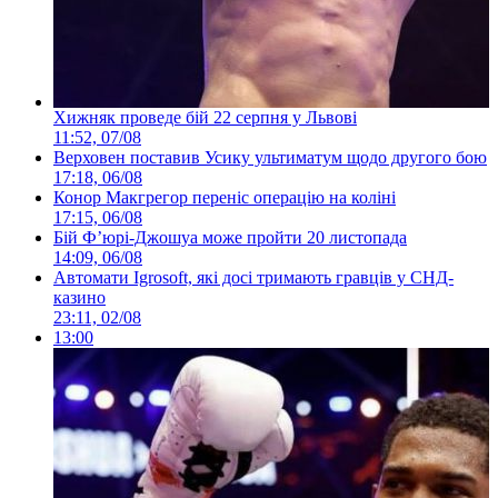
Хижняк проведе бій 22 серпня у Львові
11:52, 07/08
Верховен поставив Усику ультиматум щодо другого бою
17:18, 06/08
Конор Макгрегор переніс операцію на коліні
17:15, 06/08
Бій Ф’юрі-Джошуа може пройти 20 листопада
14:09, 06/08
Автомати Igrosoft, які досі тримають гравців у СНД-
казино
23:11, 02/08
13:00