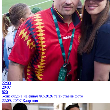
22:09
20/07
820
Усик сходив на фінал ЧС-2026 та виставив фото
22:09, 20/07
Кадр дня