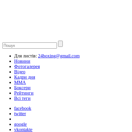
Для листів:
24boxing@gmail.com
Новини
Фотогалерея
Відео
Кадри дня
ММА
Боксери
Рейтинги
Всі теги
facebook
twitter
google
vkontakte