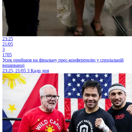
23:25
21/05
3
1705
Усик прийшов на фінальну прес-конференцію у спеціальній
вишиванці
23:25, 21/05
3
Кадр дня