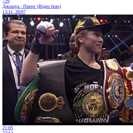
729
Джошуа - Пренг (Відео бою)
13:11, 26/07
21:05