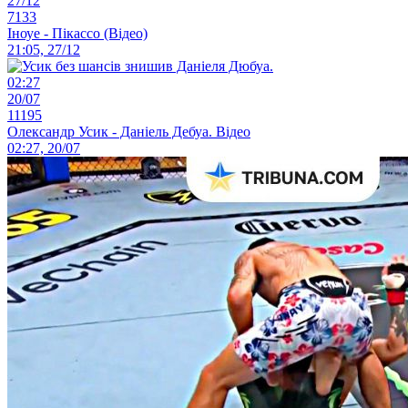
27/12
7133
Іноуе - Пікассо (Відео)
21:05, 27/12
02:27
20/07
11195
Олександр Усик - Даніель Дебуа. Відео
02:27, 20/07