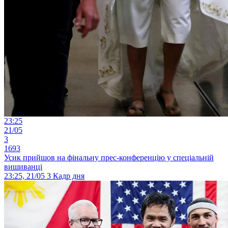
23:25
21/05
3
1693
Усик прийшов на фінальну прес-конференцію у спеціальній
вишиванці
23:25, 21/05
3
Кадр дня