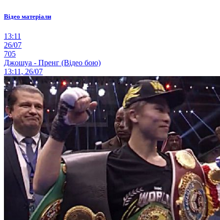
Відео матеріали
13:11
26/07
705
Джошуа - Пренг (Відео бою)
13:11, 26/07