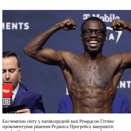
Ексчемпіон світу у напівсередній вазі Річардсон Гітчінс
прокоментував рішення Реджиса Прогрейса завершити