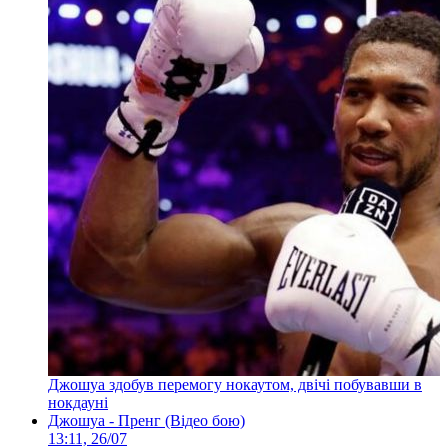
Джошуа здобув перемогу нокаутом, двічі побувавши в
нокдауні
Джошуа - Пренг (Відео бою)
13:11, 26/07