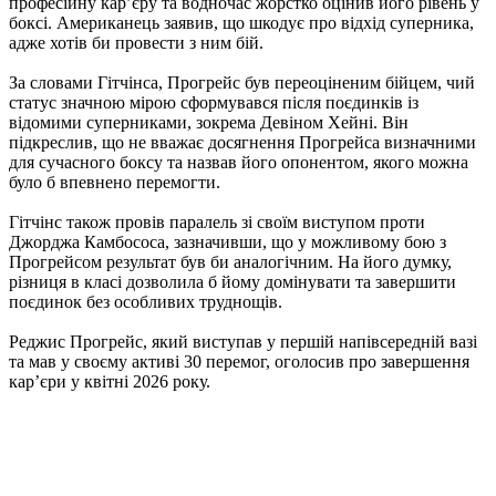
професійну кар’єру та водночас жорстко оцінив його рівень у
боксі. Американець заявив, що шкодує про відхід суперника,
адже хотів би провести з ним бій.
За словами Гітчінса, Прогрейс був переоціненим бійцем, чий
статус значною мірою сформувався після поєдинків із
відомими суперниками, зокрема Девіном Хейні. Він
підкреслив, що не вважає досягнення Прогрейса визначними
для сучасного боксу та назвав його опонентом, якого можна
було б впевнено перемогти.
Гітчінс також провів паралель зі своїм виступом проти
Джорджа Камбососа, зазначивши, що у можливому бою з
Прогрейсом результат був би аналогічним. На його думку,
різниця в класі дозволила б йому домінувати та завершити
поєдинок без особливих труднощів.
Реджис Прогрейс, який виступав у першій напівсередній вазі
та мав у своєму активі 30 перемог, оголосив про завершення
кар’єри у квітні 2026 року.