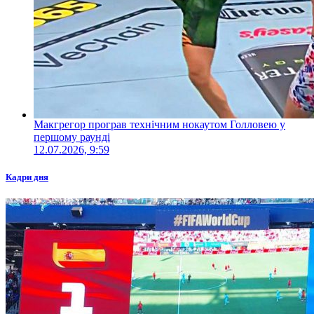
Макгрегор програв технічним нокаутом Голловею у
першому раунді
12.07.2026, 9:59
Кадри дня