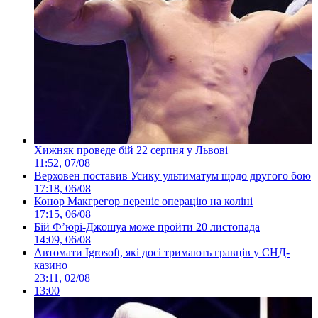
Хижняк проведе бій 22 серпня у Львові
11:52, 07/08
Верховен поставив Усику ультиматум щодо другого бою
17:18, 06/08
Конор Макгрегор переніс операцію на коліні
17:15, 06/08
Бій Ф’юрі-Джошуа може пройти 20 листопада
14:09, 06/08
Автомати Igrosoft, які досі тримають гравців у СНД-
казино
23:11, 02/08
13:00