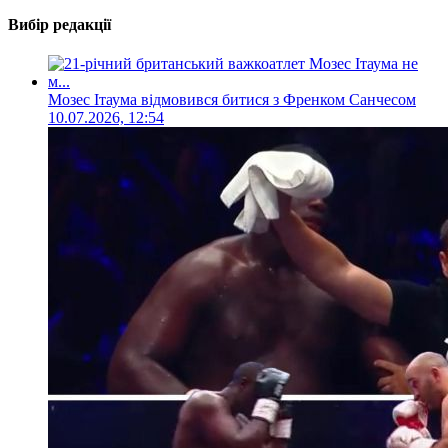
Вибір редакції
Мозес Ітаума відмовився битися з Френком Санчесом
10.07.2026, 12:54