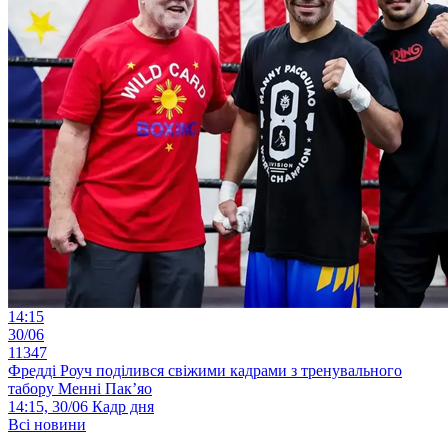
14:15
30/06
11347
Фредді Роуч поділився свіжими кадрами з тренувального
табору Менні Пак’яо
14:15, 30/06
Кадр дня
Всі новини