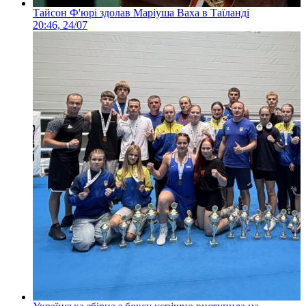
Тайсон Ф'юрі здолав Маріуша Ваха в Таїланді
20:46, 24/07