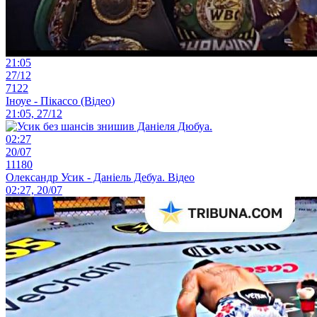
21:05
27/12
7122
Іноуе - Пікассо (Відео)
21:05, 27/12
02:27
20/07
11180
Олександр Усик - Даніель Дебуа. Відео
02:27, 20/07