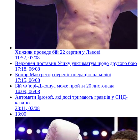
Хижняк проведе бій 22 серпня у Львові
11:52, 07/08
Верховен поставив Усику ультиматум щодо другого бою
17:18, 06/08
Конор Макгрегор переніс операцію на коліні
17:15, 06/08
Бій Ф’юрі-Джошуа може пройти 20 листопада
14:09, 06/08
Автомати Igrosoft, які досі тримають гравців у СНД-
казино
23:11, 02/08
13:00