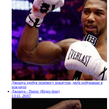
Джошуа здобув перемогу нокаутом, двічі побувавши в
нокдауні
Джошуа - Пренг (Відео бою)
13:11, 26/07