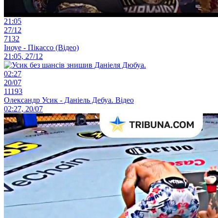
21:05
27/12
7132
Іноуе - Пікассо (Відео)
21:05, 27/12
02:27
20/07
11193
Олександр Усик - Даніель Дебуа. Відео
02:27, 20/07