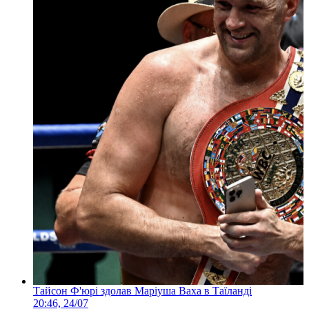
Тайсон Ф'юрі здолав Маріуша Ваха в Таїланді
20:46, 24/07