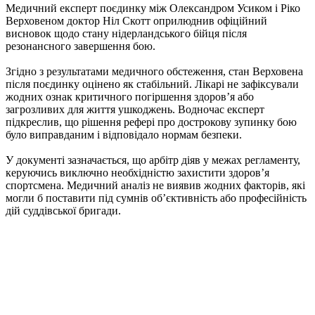
Медичний експерт поєдинку між Олександром Усиком і Ріко
Верховеном доктор Ніл Скотт оприлюднив офіційний
висновок щодо стану нідерландського бійця після
резонансного завершення бою.
Згідно з результатами медичного обстеження, стан Верховена
після поєдинку оцінено як стабільний. Лікарі не зафіксували
жодних ознак критичного погіршення здоров’я або
загрозливих для життя ушкоджень. Водночас експерт
підкреслив, що рішення рефері про дострокову зупинку бою
було виправданим і відповідало нормам безпеки.
У документі зазначається, що арбітр діяв у межах регламенту,
керуючись виключно необхідністю захистити здоров’я
спортсмена. Медичний аналіз не виявив жодних факторів, які
могли б поставити під сумнів об’єктивність або професійність
дій суддівської бригади.