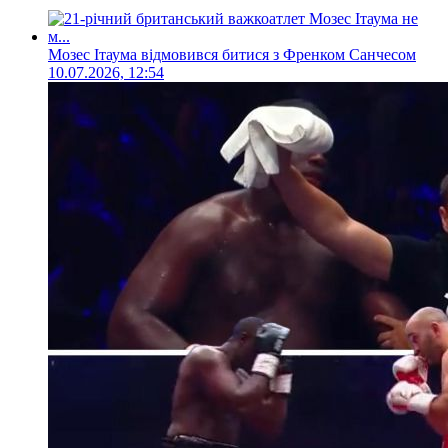
Мозес Ітаума відмовився битися з Френком Санчесом
10.07.2026, 12:54