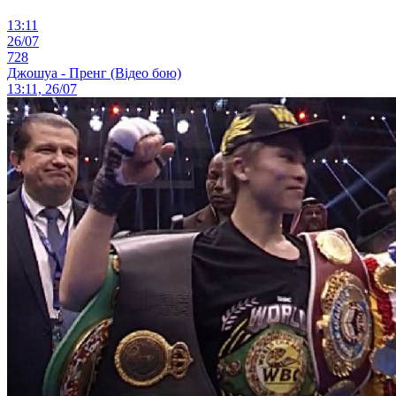
13:11
26/07
728
Джошуа - Пренг (Відео бою)
13:11, 26/07