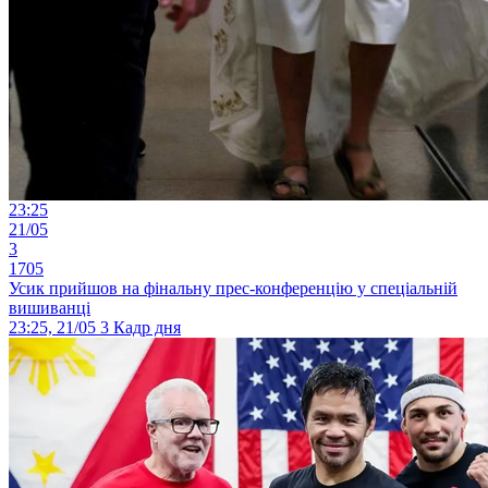
23:25
21/05
3
1705
Усик прийшов на фінальну прес-конференцію у спеціальній
вишиванці
23:25, 21/05
3
Кадр дня