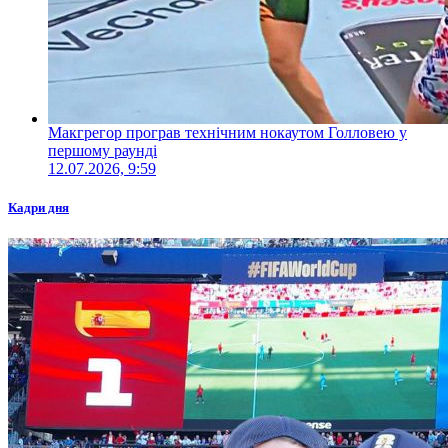
Макгрегор програв технічним нокаутом Голловею у
першому раунді
12.07.2026, 9:59
Кадри дня