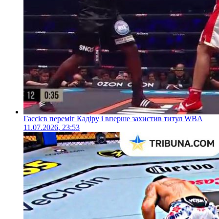
Гассієв переміг Кадіру і вперше захистив титул WBA
11.07.2026, 23:53