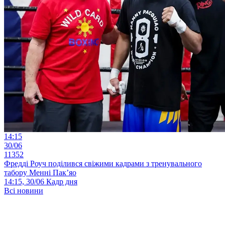
14:15
30/06
11352
Фредді Роуч поділився свіжими кадрами з тренувального
табору Менні Пак’яо
14:15, 30/06
Кадр дня
Всі новини