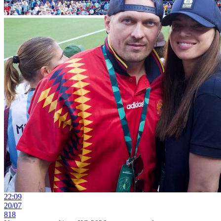
22:09
20/07
818