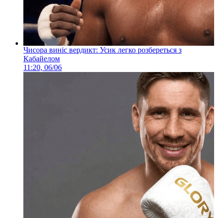
Чисора виніс вердикт: Усик легко розбереться з
Кабайелом
11:20, 06/06