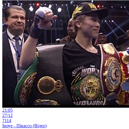
21:05
27/12
7114
Іноуе - Пікассо (Відео)