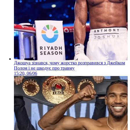
Джошуа зізнався, чому жорстко розправився з Джейком
Полом і не шкодує про травму
15:20, 06/06