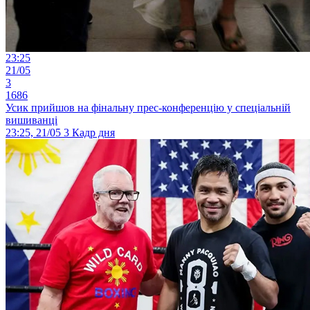
23:25
21/05
3
1686
Усик прийшов на фінальну прес-конференцію у спеціальній
вишиванці
23:25, 21/05
3
Кадр дня