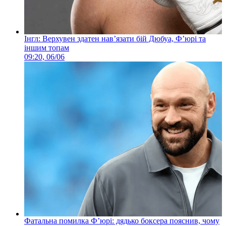
Інгл: Верхувен здатен нав’язати бій Дюбуа, Ф’юрі та
іншим топам
09:20, 06/06
Фатальна помилка Ф’юрі: дядько боксера пояснив, чому