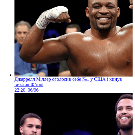
Джаррелл Міллер оголосив себе №1 у США і кинув
виклик Ф’юрі
22:20, 06/06