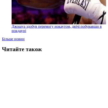
Джошуа здобув перемогу нокаутом, двічі побувавши в
нокдауні
Більше новин
Читайте також