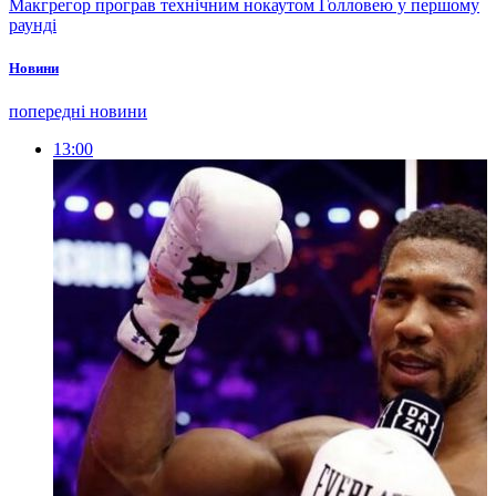
Макгрегор програв технічним нокаутом Голловею у першому
раунді
Новини
попередні новини
13:00