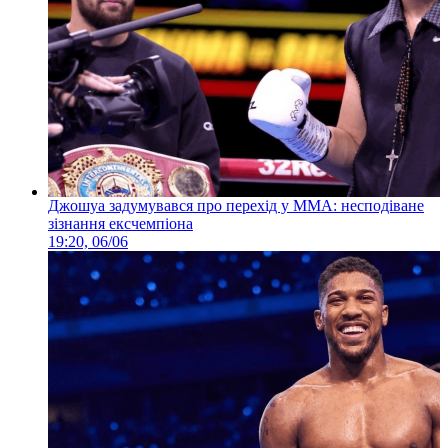
Джошуа задумувався про перехід у ММА: несподіване
зізнання ексчемпіона
19:20, 06/06