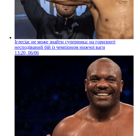
Іглесіас не може знайти суперника: на горизонті
несподіваний бій із чемпіоном нижчої ваги
13:20, 06/06