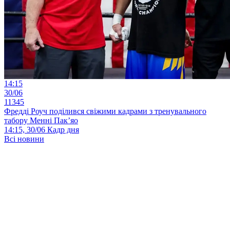
14:15
30/06
11345
Фредді Роуч поділився свіжими кадрами з тренувального
табору Менні Пак’яо
14:15, 30/06
Кадр дня
Всі новини