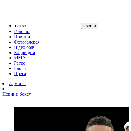
Головна
Новини
Фотогалерея
Відео боїв
Кадри дня
ММА
Ретро
Блоги
Преса
Адмінка
Новини боксу