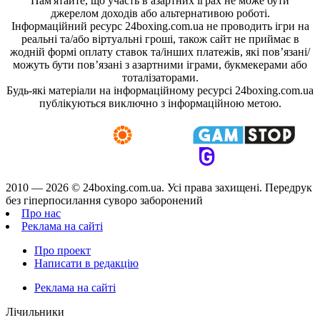
Пам'ятайте, що участь в азартних іграх не може бути
джерелом доходів або альтернативою роботі.
Інформаційний ресурс 24boxing.com.ua не проводить ігри на
реальні та/або віртуальні гроші, також сайт не приймає в
жодній формі оплату ставок та/інших платежів, які пов’язані/
можуть бути пов’язані з азартними іграми, букмекерами або
тоталізаторами.
Будь-які матеріали на інформаційному ресурсі 24boxing.com.ua
публікуються виключно з інформаційною метою.
2010 — 2026 ©
24boxing.com.ua.
Усi права захищенi. Передрук
без гіперпосилання суворо заборонений
Про нас
Реклама на сайті
Про проект
Написати в редакцію
Реклама на сайті
Лічильники