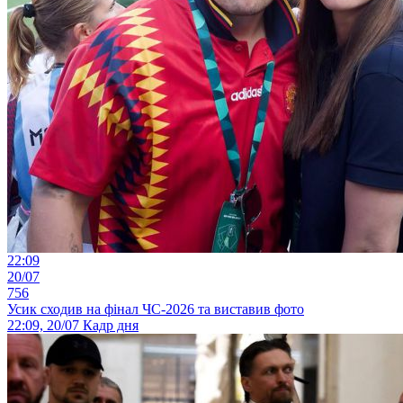
22:09
20/07
756
Усик сходив на фінал ЧС-2026 та виставив фото
22:09, 20/07
Кадр дня