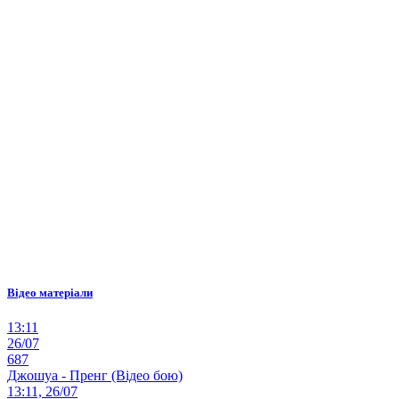
Відео матеріали
13:11
26/07
687
Джошуа - Пренг (Відео бою)
13:11, 26/07