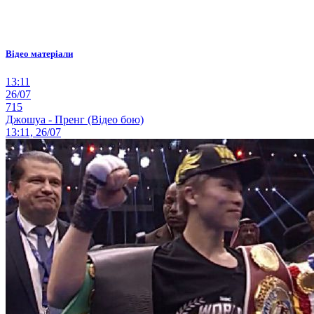
Відео матеріали
13:11
26/07
715
Джошуа - Пренг (Відео бою)
13:11, 26/07