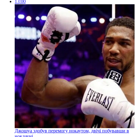
13:00
Джошуа здобув перемогу нокаутом, двічі побувавши в
нокдауні