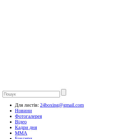
Для листів:
24boxing@gmail.com
Новини
Фотогалерея
Відео
Кадри дня
ММА
Боксери