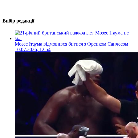
Вибір редакції
Мозес Ітаума відмовився битися з Френком Санчесом
10.07.2026, 12:54