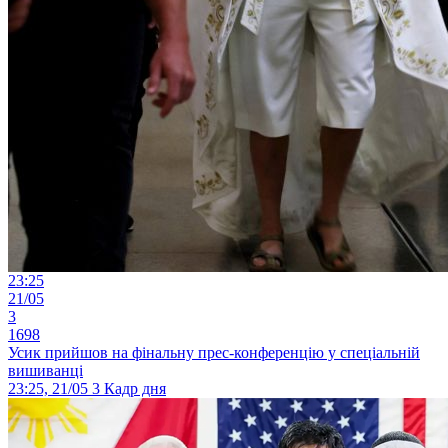
23:25
21/05
3
1698
Усик прийшов на фінальну прес-конференцію у спеціальній
вишиванці
23:25, 21/05
3
Кадр дня