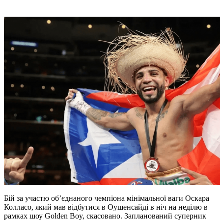
Бій за участю об’єднаного чемпіона мінімальної ваги Оскара
Колласо, який мав відбутися в Оушенсайді в ніч на неділю в
рамках шоу Golden Boy, скасовано. Запланований суперник