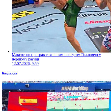
Макгрегор програв технічним нокаутом Голловею у
першому раунді
12.07.2026, 9:59
Кадри дня