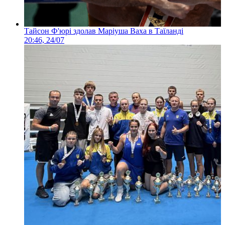
Тайсон Ф'юрі здолав Маріуша Ваха в Таїланді
20:46, 24/07