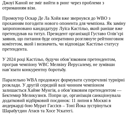
Джоуї Каной не зміг вийти в ринг через проблеми з
отриманням візи.
Промоутер Оскар Де Ла Хойя вже звернувся до WBO з
проханням погодити нового опонента для чемпіона. Як заміну
запропоновано кандидатуру Луїса Кастільо, який раніше вже
претендував на титул. Президент організації Густаво Олів’єрі
заявив, що питання буде оперативно розглянуте рейтинговим
комітетом, який і визначить, чи відповідає Кастільо статусу
претендента.
У 2024 році Кастільо, будучи обов’язковим претендентом,
програв чемпіону WBC Мелвіну Йерусалему, не зумівши
нав’язати конкурентну боротьбу.
Паралельно WBA продовжує формувати суперечливі турнірні
розклади. У другій середній вазі чинним чемпіоном
залишається Хайме Мунгія, а обов’язковим претендентом —
Бектемир Меликузиєв. Попри це, організація санкціонувала
додатковий відбірковий поєдинок: 11 липня в Москві в
андеркарді бою Мурат Гассієв – Тоні Йока зустрінуться
Шарабутдин Атаєв та Хосе Ускатегі.