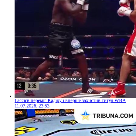
Гассієв переміг Кадіру і вперше захистив титул WBA
11.07.2026, 23:53