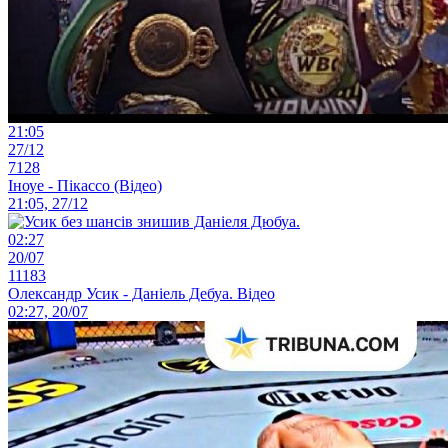
21:05
27/12
7128
Іноуе - Пікассо (Відео)
21:05, 27/12
02:27
20/07
11183
Олександр Усик - Даніель Дебуа. Відео
02:27, 20/07