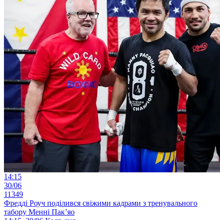
14:15
30/06
11349
Фредді Роуч поділився свіжими кадрами з тренувального
табору Менні Пак’яо