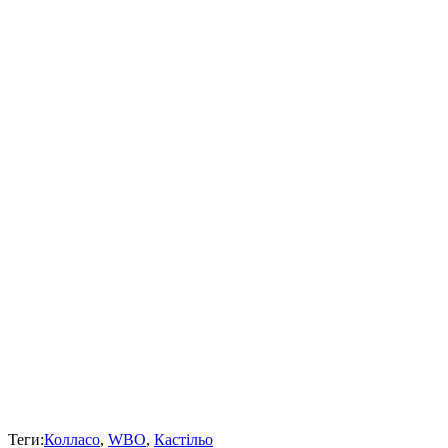
Теги:
Колласо
,
WBO
,
Кастільо