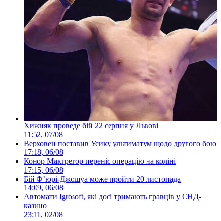
Хижняк проведе бій 22 серпня у Львові
11:52, 07/08
Верховен поставив Усику ультиматум щодо другого бою
17:18, 06/08
Конор Макгрегор переніс операцію на коліні
17:15, 06/08
Бій Ф’юрі-Джошуа може пройти 20 листопада
14:09, 06/08
Автомати Igrosoft, які досі тримають гравців у СНД-
казино
23:11, 02/08