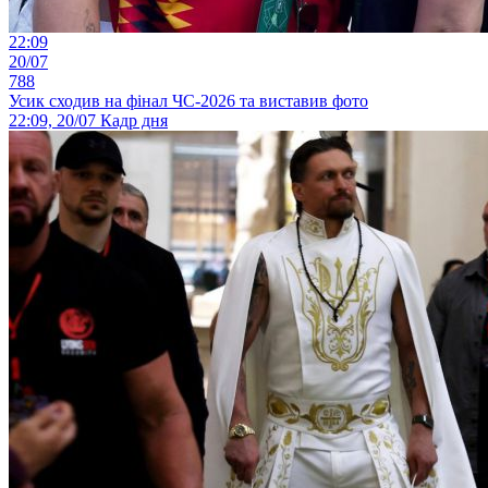
22:09
20/07
788
Усик сходив на фінал ЧС-2026 та виставив фото
22:09, 20/07
Кадр дня