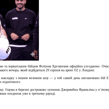
ю та хорватським бійцем Філіпом Хрговичем офіційно узгоджено. Очікує
ого вечора, який відбудеться 29 серпня на арені O2 у Лондоні.
з накладку з іншим великим шоу — у той самий день заплановано бій Е
о підопічного.
оці. Ітаума в березні достроково зупинив Джермейна Франкліна у п’ятом
ивши поєдинок уже в третьому раунді.