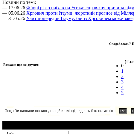
Новини по темі:
— 17.06.26
Ф’юрі різко наїхав на Усика: справжня причина відм
— 05.06.26
Хргович проти Ітауми: жорсткий прогноз від Мілле
— 31.05.26
Уайт попередив Ітауму: бій із Хрговичем може за
Сподобалось? П
(Голо
Розкажи про це друзям:
0
1
2
3
4
5
Додавання коментаря:
Ім'я: