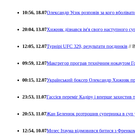
10:56, 18.07
Олександр Усик розповів за кого вболіва
20:04, 13.07
Хижняк дізнався ім'я свого наступного с
12:05, 12.07
Турнірі UFC 329, результати поєдинків
// 
09:59, 12.07
Макгрегор програв технічним нокаутом Г
00:15, 12.07
Український боксер Олександр Хижняк пр
23:53, 11.07
Гассієв переміг Кадіру і вперше захистив
20:53, 11.07
Жан Беленюк розтрощив суперника в суп
12:54, 10.07
Мозес Ітаума відмовився битися з Френко