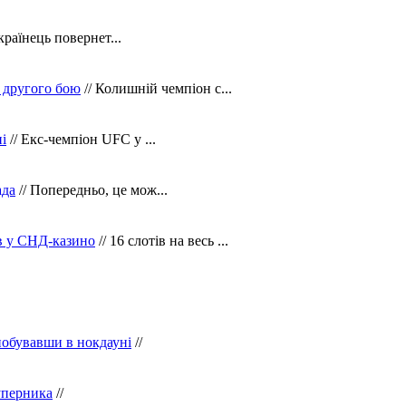
країнець повернет...
 другого бою
// Колишній чемпіон с...
і
// Екс-чемпіон UFC у ...
ада
// Попередньо, це мож...
ів у СНД-казино
// 16 слотів на весь ...
побувавши в нокдауні
//
уперника
//