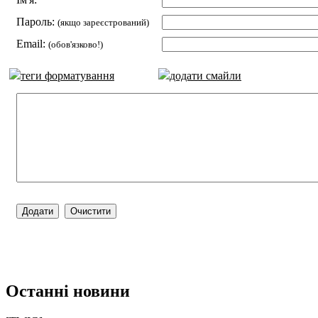
Пароль:
(якщо зареєстрований)
Email:
(обов'язково!)
теги форматування
додати смайли
Останні новини