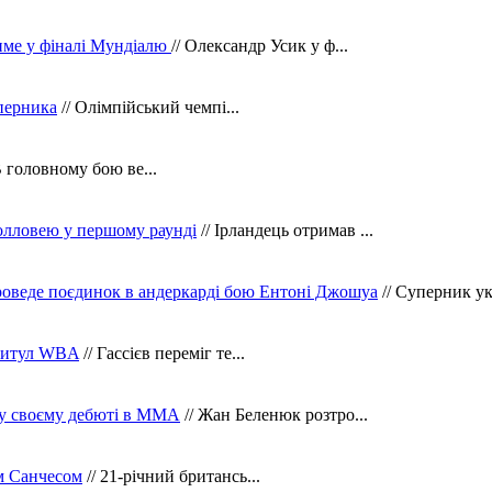
тиме у фіналі Мундіалю
// Олександр Усик у ф...
уперника
// Олімпійський чемпі...
В головному бою ве...
олловею у першому раунді
// Ірландець отримав ...
оведе поєдинок в андеркарді бою Ентоні Джошуа
// Суперник укр
 титул WBA
// Гассієв переміг те...
 у своєму дебюті в ММА
// Жан Беленюк розтро...
м Санчесом
// 21-річний британсь...