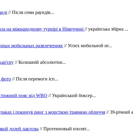
анді
// Після семи раундів...
ила на міжнародному турнірі в Німеччині
// українська збірна ...
нных мобильных развлечениях
// Успех мобильной иг...
кар'єру
// Колишній абсолютни...
в фото
// Після перемоги ісп...
рестижний пояс від WBO
// Український боксер...
кулаках і покинув ринг з жорсткою травмою обличчя
// 39-річний 
зкой долей лактозы
// Протеиновый изолят...