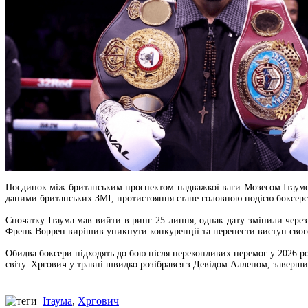
Поєдинок між британським проспектом надважкої ваги Мозесом Ітаумо
даними британських ЗМІ, протистояння стане головною подією боксерськ
Спочатку Ітаума мав вийти в ринг 25 липня, однак дату змінили чере
Френк Воррен вирішив уникнути конкуренції та перенести виступ свог
Обидва боксери підходять до бою після переконливих перемог у 2026 р
світу. Хргович у травні швидко розібрався з Девідом Алленом, заверш
Ітаума
,
Хргович