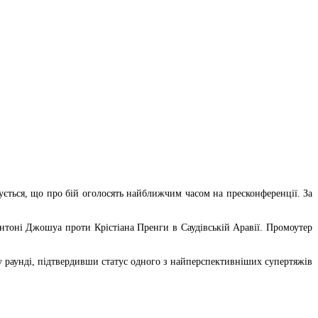
ться, що про бій оголосять найближчим часом на пресконференції. За
нтоні Джошуа проти Крістіана Пренги в Саудівській Аравії. Промоутер
у раунді, підтвердивши статус одного з найперспективніших супертяжів