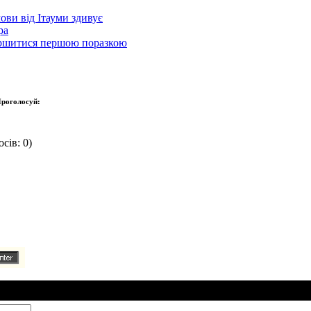
ови від Ітауми здивує
ра
вершитися першою поразкою
роголосуй:
сів: 0)