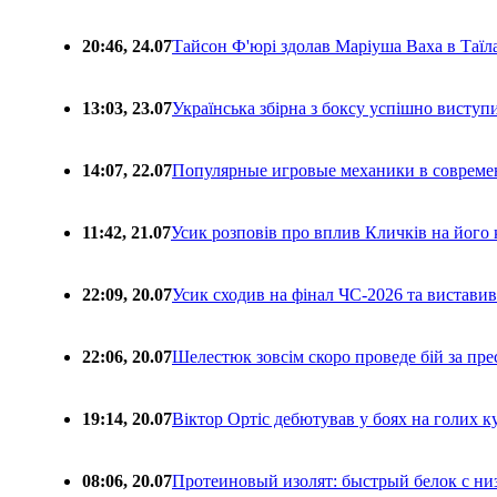
20:46, 24.07
Тайсон Ф'юрі здолав Маріуша Ваха в Таїл
13:03, 23.07
Українська збірна з боксу успішно виступ
14:07, 22.07
Популярные игровые механики в совреме
11:42, 21.07
Усик розповів про вплив Кличків на його 
22:09, 20.07
Усик сходив на фінал ЧС-2026 та вистави
22:06, 20.07
Шелестюк зовсім скоро проведе бій за п
19:14, 20.07
Віктор Ортіс дебютував у боях на голих 
08:06, 20.07
Протеиновый изолят: быстрый белок с ни