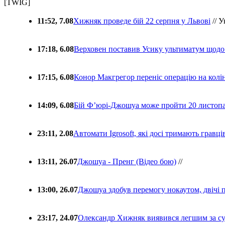
[TWIG]
11:52, 7.08
Хижняк проведе бій 22 серпня у Львові
// У
17:18, 6.08
Верховен поставив Усику ультиматум щодо
17:15, 6.08
Конор Макгрегор переніс операцію на колін
14:09, 6.08
Бій Ф’юрі-Джошуа може пройти 20 листоп
23:11, 2.08
Автомати Igrosoft, які досі тримають гравц
13:11, 26.07
Джошуа - Пренг (Відео бою)
//
13:00, 26.07
Джошуа здобув перемогу нокаутом, двічі 
23:17, 24.07
Олександр Хижняк виявився легшим за с