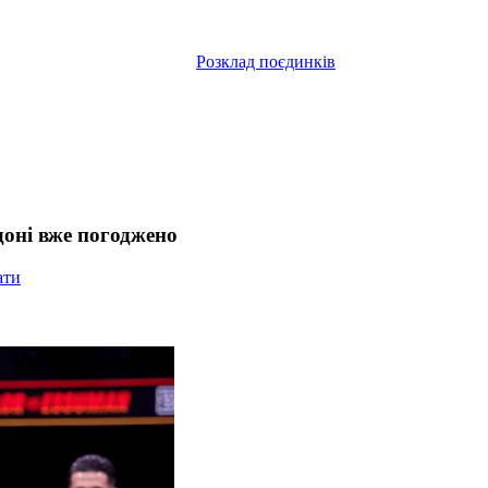
Розклад поєдинків
доні вже погоджено
ати