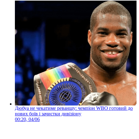
Дюбуа не чекатиме реваншу: чемпіон WBO готовий до
нових боїв і зачистки дивізіону
00:20, 04/06