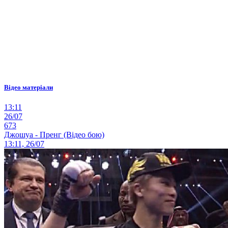
Відео матеріали
13:11
26/07
673
Джошуа - Пренг (Відео бою)
13:11, 26/07