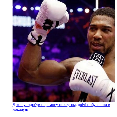
Джошуа здобув перемогу нокаутом, двічі побувавши в
нокдауні