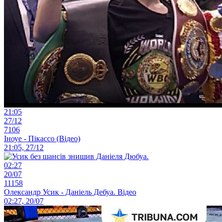
21:05
27/12
7106
Іноуе - Пікассо (Відео)
21:05, 27/12
02:27
20/07
11158
Олександр Усик - Даніель Дебуа. Відео
02:27, 20/07