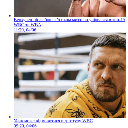
Верхувен після бою з Усиком миттєво увірвався в топ-15
WBC та WBA
11:20, 04/06
Усик може відмовитися від титулу WBC
09:20, 04/06