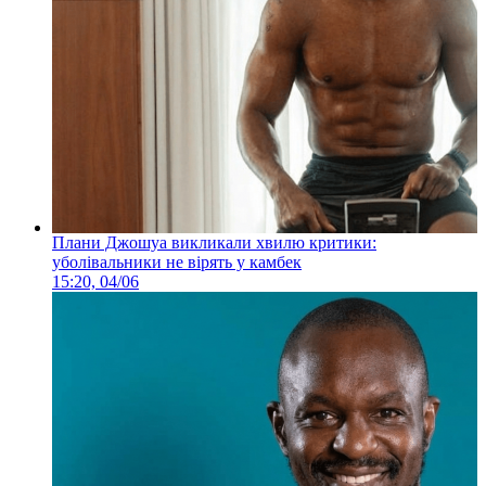
Плани Джошуа викликали хвилю критики:
уболівальники не вірять у камбек
15:20, 04/06