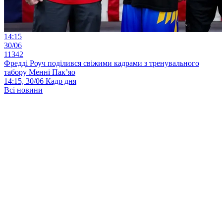
14:15
30/06
11342
Фредді Роуч поділився свіжими кадрами з тренувального
табору Менні Пак’яо
14:15, 30/06
Кадр дня
Всі новини