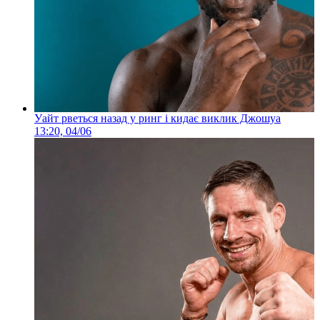
Уайт рветься назад у ринг і кидає виклик Джошуа
13:20, 04/06