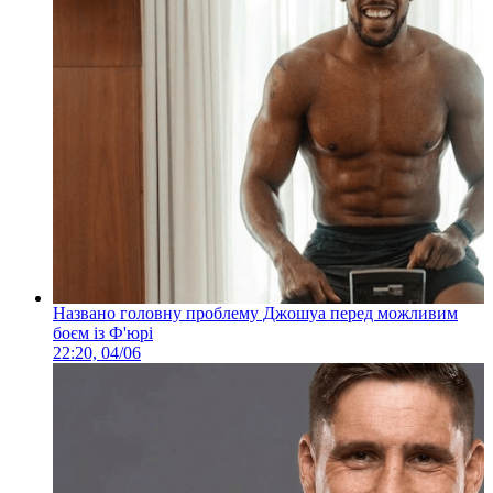
Названо головну проблему Джошуа перед можливим
боєм із Ф'юрі
22:20, 04/06