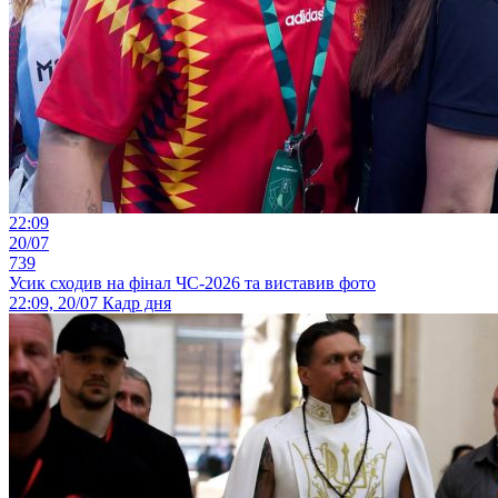
22:09
20/07
739
Усик сходив на фінал ЧС-2026 та виставив фото
22:09, 20/07
Кадр дня