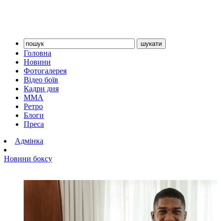
Головна
Новини
Фотогалерея
Відео боїв
Кадри дня
ММА
Ретро
Блоги
Преса
Адмінка
Новини боксу