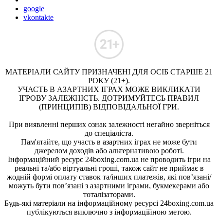
google
vkontakte
МАТЕРІАЛИ САЙТУ ПРИЗНАЧЕНІ ДЛЯ ОСІБ СТАРШЕ 21
РОКУ (21+).
УЧАСТЬ В АЗАРТНИХ ІГРАХ МОЖЕ ВИКЛИКАТИ
ІГРОВУ ЗАЛЕЖНІСТЬ. ДОТРИМУЙТЕСЬ ПРАВИЛ
(ПРИНЦИПІВ) ВІДПОВІДАЛЬНОЇ ГРИ.
При виявленні перших ознак залежності негайно зверніться
до спеціаліста.
Пам'ятайте, що участь в азартних іграх не може бути
джерелом доходів або альтернативою роботі.
Інформаційний ресурс 24boxing.com.ua не проводить ігри на
реальні та/або віртуальні гроші, також сайт не приймає в
жодній формі оплату ставок та/інших платежів, які пов’язані/
можуть бути пов’язані з азартними іграми, букмекерами або
тоталізаторами.
Будь-які матеріали на інформаційному ресурсі 24boxing.com.ua
публікуються виключно з інформаційною метою.