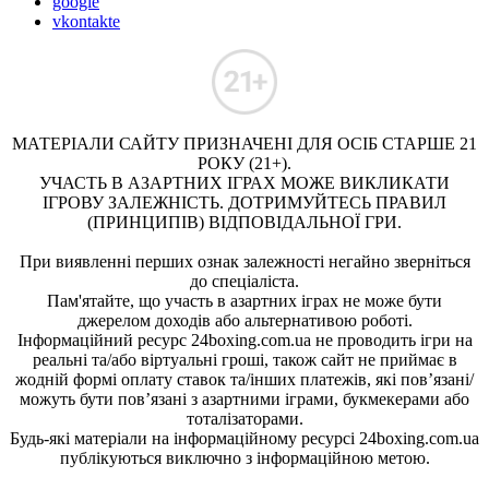
google
vkontakte
МАТЕРІАЛИ САЙТУ ПРИЗНАЧЕНІ ДЛЯ ОСІБ СТАРШЕ 21
РОКУ (21+).
УЧАСТЬ В АЗАРТНИХ ІГРАХ МОЖЕ ВИКЛИКАТИ
ІГРОВУ ЗАЛЕЖНІСТЬ. ДОТРИМУЙТЕСЬ ПРАВИЛ
(ПРИНЦИПІВ) ВІДПОВІДАЛЬНОЇ ГРИ.
При виявленні перших ознак залежності негайно зверніться
до спеціаліста.
Пам'ятайте, що участь в азартних іграх не може бути
джерелом доходів або альтернативою роботі.
Інформаційний ресурс 24boxing.com.ua не проводить ігри на
реальні та/або віртуальні гроші, також сайт не приймає в
жодній формі оплату ставок та/інших платежів, які пов’язані/
можуть бути пов’язані з азартними іграми, букмекерами або
тоталізаторами.
Будь-які матеріали на інформаційному ресурсі 24boxing.com.ua
публікуються виключно з інформаційною метою.