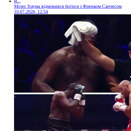
Мозес Ітаума відмовився битися з Френком Санчесом
10.07.2026, 12:54