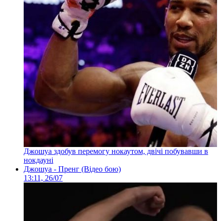
Джошуа здобув перемогу нокаутом, двічі побувавши в
нокдауні
Джошуа - Пренг (Відео бою)
13:11, 26/07