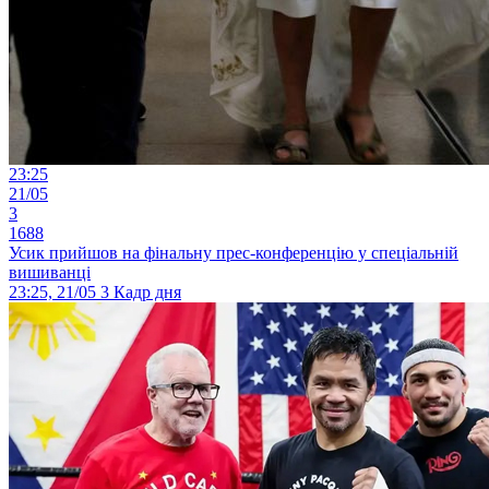
23:25
21/05
3
1688
Усик прийшов на фінальну прес-конференцію у спеціальній
вишиванці
23:25, 21/05
3
Кадр дня