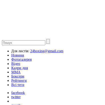
Для листів:
24boxing@gmail.com
Новини
Фотогалерея
Відео
Кадри дня
ММА
Боксери
Рейтинги
Всі теги
facebook
twitter