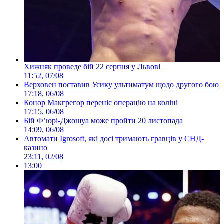
Хижняк проведе бій 22 серпня у Львові
11:52, 07/08
Верховен поставив Усику ультиматум щодо другого бою
17:18, 06/08
Конор Макгрегор переніс операцію на коліні
17:15, 06/08
Бій Ф’юрі-Джошуа може пройти 20 листопада
14:09, 06/08
Автомати Igrosoft, які досі тримають гравців у СНД-
казино
23:11, 02/08
13:00