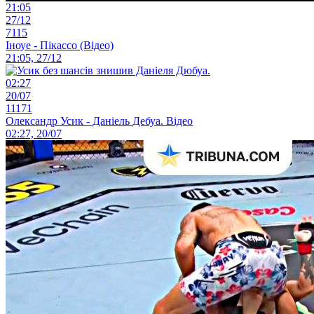
21:05
27/12
7115
Іноуе - Пікассо (Відео)
21:05, 27/12
02:27
20/07
11171
Олександр Усик - Даніель Дебуа. Відео
02:27, 20/07