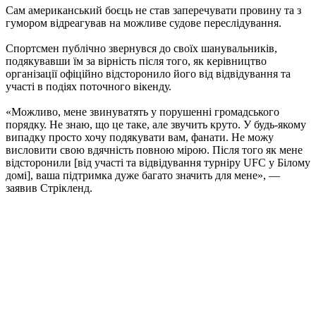
Сам американський боєць не став заперечувати провину та з
гумором відреагував на можливе судове переслідування.
Спортсмен публічно звернувся до своїх шанувальників,
подякувавши їм за вірність після того, як керівництво
організації офіційно відсторонило його від відвідування та
участі в подіях поточного вікенду.
«Можливо, мене звинуватять у порушенні громадського
порядку. Не знаю, що це таке, але звучить круто. У будь-якому
випадку просто хочу подякувати вам, фанати. Не можу
висловити свою вдячність повною мірою. Після того як мене
відсторонили [від участі та відвідування турніру UFC у Білому
домі], ваша підтримка дуже багато значить для мене», —
заявив Стрікленд.