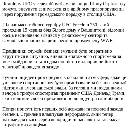
Чемпіону UFC у середній вазі американцю Шону Стрікленду
можуть висунути звинувачення в дрібному правопорушенні
через порушення громадського порядку в столиці США.
Під час масштабного турніру UFC Freedom 250, який
проходив 15 червня біля Білого дому у Вашингтоні, відомий
боєць несподівано з'явився у фанатському секторі та
самовільно проник на ринг реслінг-промоушену WWE.
Працівники служби безпеки змушені були оперативно
втрутитися в ситуацію, вивівши епатажного спортсмена за
межі майданчика та згодом повністю видворивши його з
території проведення заходу.
Гучний інцидент розгорнувся в особливій атмосфері, адже це
унікальне спортивне шоу було організоване за безпосередньої
підтримки американської влади. За головними поєдинками
вечора з трибун спостерігав президент США Дональд Трамп,
який відомий своєю прихильністю до індустрії єдиноборств.
Попри присутність перших осіб держави та посилені заходи
безпеки, Стрікленд влаштував перформанс, який тепер
матиме для нього серйозні юридичні наслідки та загрожує
штрафними санкціями.