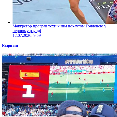
Макгрегор програв технічним нокаутом Голловею у
першому раунді
12.07.2026, 9:59
Кадри дня