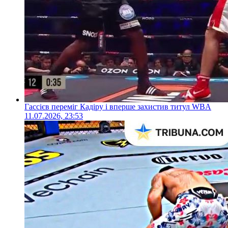
Гассієв переміг Кадіру і вперше захистив титул WBA
11.07.2026, 23:53