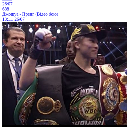
26/07
688
Джошуа - Пренг (Відео бою)
13:11, 26/07