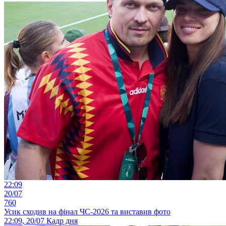
22:09
20/07
760
Усик сходив на фінал ЧС-2026 та виставив фото
22:09, 20/07
Кадр дня