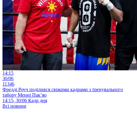
14:15
30/06
11346
Фредді Роуч поділився свіжими кадрами з тренувального
табору Менні Пак’яо
14:15, 30/06
Кадр дня
Всі новини