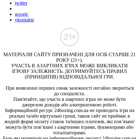
twitter
google
vkontakte
МАТЕРІАЛИ САЙТУ ПРИЗНАЧЕНІ ДЛЯ ОСІБ СТАРШЕ 21
РОКУ (21+).
УЧАСТЬ В АЗАРТНИХ ІГРАХ МОЖЕ ВИКЛИКАТИ
ІГРОВУ ЗАЛЕЖНІСТЬ. ДОТРИМУЙТЕСЬ ПРАВИЛ
(ПРИНЦИПІВ) ВІДПОВІДАЛЬНОЇ ГРИ.
При виявленні перших ознак залежності негайно зверніться
до спеціаліста.
Пам'ятайте, що участь в азартних іграх не може бути
джерелом доходів або альтернативою роботі.
Інформаційний ресурс 24boxing.com.ua не проводить ігри на
реальні та/або віртуальні гроші, також сайт не приймає в
жодній формі оплату ставок та/інших платежів, які пов’язані/
можуть бути пов’язані з азартними іграми, букмекерами або
тоталізаторами.
Будь-які матеріали на інформаційному ресурсі 24boxing.com.ua