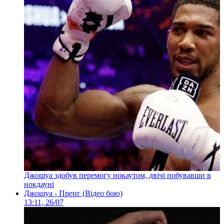
Джошуа здобув перемогу нокаутом, двічі побувавши в
нокдауні
Джошуа - Пренг (Відео бою)
13:11, 26/07