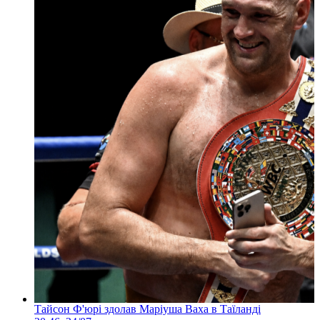
Тайсон Ф'юрі здолав Маріуша Ваха в Таїланді