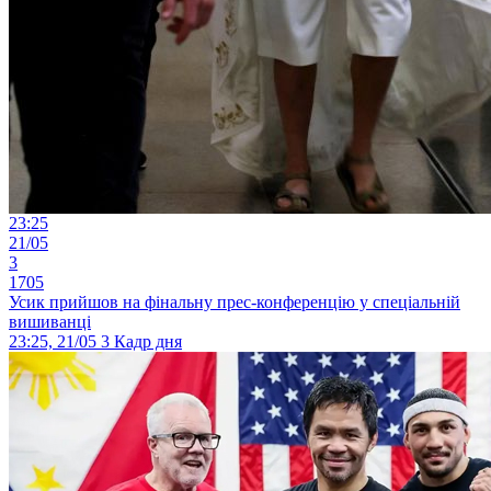
23:25
21/05
3
1705
Усик прийшов на фінальну прес-конференцію у спеціальній
вишиванці
23:25, 21/05
3
Кадр дня