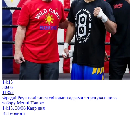
14:15
30/06
11352
Фредді Роуч поділився свіжими кадрами з тренувального
табору Менні Пак’яо
14:15, 30/06
Кадр дня
Всі новини