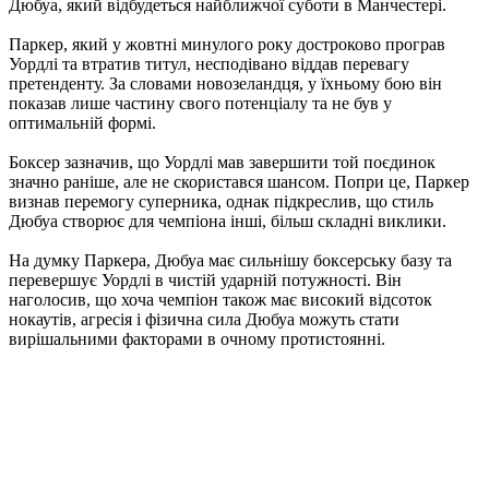
Дюбуа, який відбудеться найближчої суботи в Манчестері.
Паркер, який у жовтні минулого року достроково програв
Уордлі та втратив титул, несподівано віддав перевагу
претенденту. За словами новозеландця, у їхньому бою він
показав лише частину свого потенціалу та не був у
оптимальній формі.
Боксер зазначив, що Уордлі мав завершити той поєдинок
значно раніше, але не скористався шансом. Попри це, Паркер
визнав перемогу суперника, однак підкреслив, що стиль
Дюбуа створює для чемпіона інші, більш складні виклики.
На думку Паркера, Дюбуа має сильнішу боксерську базу та
перевершує Уордлі в чистій ударній потужності. Він
наголосив, що хоча чемпіон також має високий відсоток
нокаутів, агресія і фізична сила Дюбуа можуть стати
вирішальними факторами в очному протистоянні.