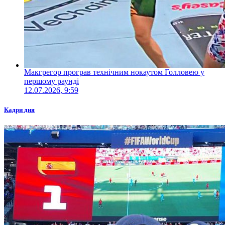
Макгрегор програв технічним нокаутом Голловею у
першому раунді
12.07.2026, 9:59
Кадри дня