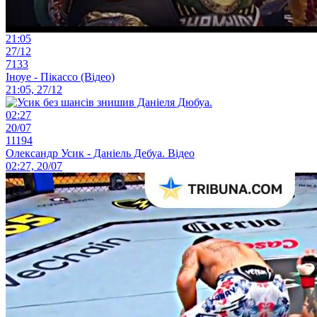
21:05
27/12
7133
Іноуе - Пікассо (Відео)
21:05, 27/12
02:27
20/07
11194
Олександр Усик - Даніель Дебуа. Відео
02:27, 20/07