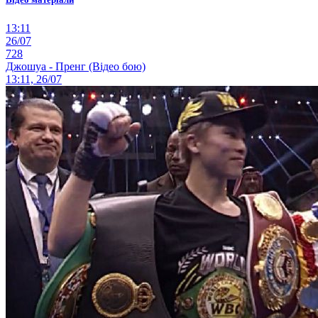
13:11
26/07
728
Джошуа - Пренг (Відео бою)
13:11, 26/07