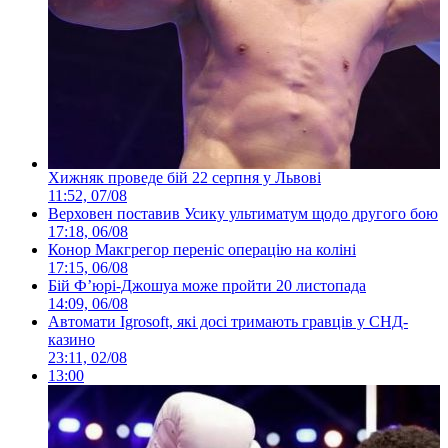
Хижняк проведе бій 22 серпня у Львові
11:52, 07/08
Верховен поставив Усику ультиматум щодо другого бою
17:18, 06/08
Конор Макгрегор переніс операцію на коліні
17:15, 06/08
Бій Ф’юрі-Джошуа може пройти 20 листопада
14:09, 06/08
Автомати Igrosoft, які досі тримають гравців у СНД-
казино
23:11, 02/08
13:00