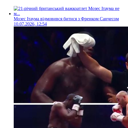
Мозес Ітаума відмовився битися з Френком Санчесом
10.07.2026, 12:54