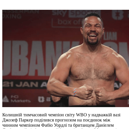
Колишній тимчасовий чемпіон світу WBO у надважкій вазі
Джозеф Паркер поділився прогнозом на поєдинок між
чинним чемпіоном Фабіо Уордлі та британцем Даніелем