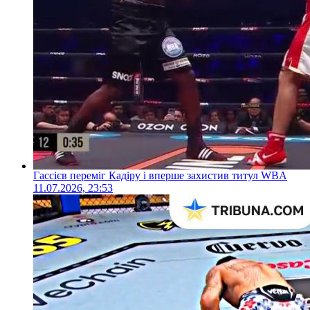
Гассієв переміг Кадіру і вперше захистив титул WBA
11.07.2026, 23:53