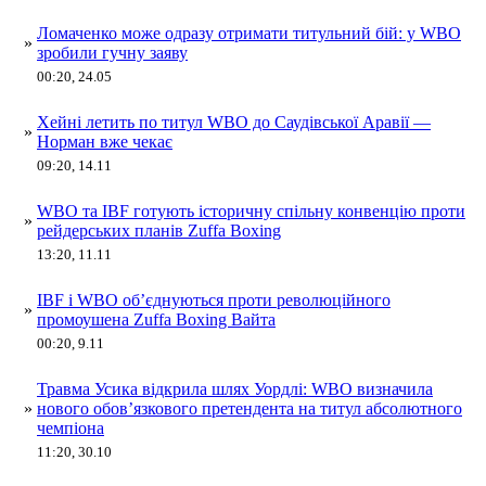
Ломаченко може одразу отримати титульний бій: у WBO
»
зробили гучну заяву
00:20, 24.05
Хейні летить по титул WBO до Саудівської Аравії —
»
Норман вже чекає
09:20, 14.11
WBO та IBF готують історичну спільну конвенцію проти
»
рейдерських планів Zuffa Boxing
13:20, 11.11
IBF і WBO об’єднуються проти революційного
»
промоушена Zuffa Boxing Вайта
00:20, 9.11
Травма Усика відкрила шлях Уордлі: WBO визначила
»
нового обов’язкового претендента на титул абсолютного
чемпіона
11:20, 30.10