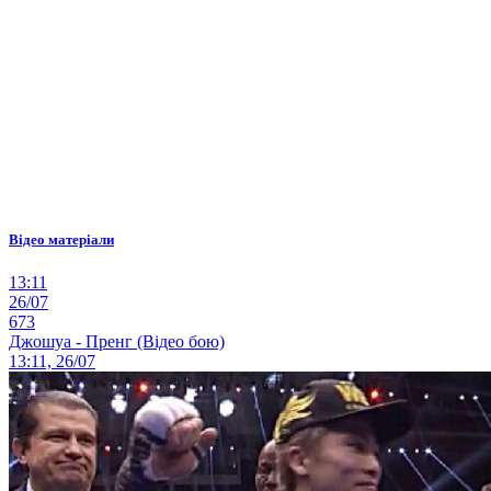
Відео матеріали
13:11
26/07
673
Джошуа - Пренг (Відео бою)
13:11, 26/07