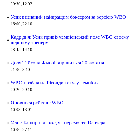
09:30, 12.02
»
Усик визнаний найкращим боксером за версією WBO
16:00, 22.10
Кадр дня: Усик привіз чемпіонський пояс WBO своєму
»
першому тренеру
08:45, 14.10
»
Доля Тайсона Фьюрі вирішиться 20 жовтня
21:00, 8.10
»
WBO позбавила Рігондо титулу чемпіона
00:20, 29.10
»
Оновився рейтинг WBO
16:03, 13.01
»
Усик: Башир підкаже, як перемогти Вентера
16:06, 27.11