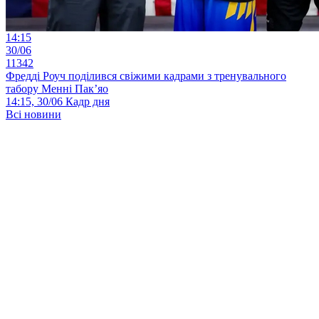
14:15
30/06
11342
Фредді Роуч поділився свіжими кадрами з тренувального
табору Менні Пак’яо
14:15, 30/06
Кадр дня
Всі новини