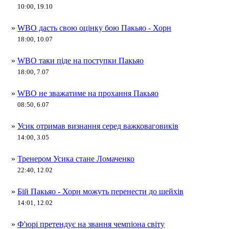
10:00, 19.10
»
WBO дасть свою оцінку бою Пакьяо - Хорн
18:00, 10.07
»
WBO таки піде на поступки Пакьяо
18:00, 7.07
»
WBO не зважатиме на прохання Пакьяо
08:50, 6.07
»
Усик отримав визнання серед важковаговиків
14:00, 3.05
»
Тренером Усика стане Ломаченко
22:40, 12.02
»
Бій Пакьяо - Хорн можуть перенести до шейхів
14:01, 12.02
»
Ф'юрі претендує на звання чемпіона світу