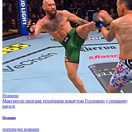
Новини
Макгрегор програв технічним нокаутом Голловею у першому
раунді
Новини
попередні новини