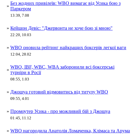
Без жодних привілеїв: WBO вимагає від Усика бою з
»
Паркером
13:39, 7.08
»
Кейшон Девіс: "Джервонта не хоче бою зі мною"
22:20, 10.03
»
WBO оновила рейтинг найкращих боксерів легкої ваги
12:04, 28.02
WBO, IBF, WBC, WBA заборонили всі боксерські
»
турніри в Росії
08:55, 1.03
»
Джошуа готовий відмовитись від титулу WBO
09:55, 4.01
»
Промоутер Усика - про можливий бій з Джошуа
01:45, 11.12
»
WBO нагородила Анатолія Ломаченка, Клімаса та Арума