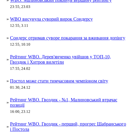
»
WBO: Малиновський покинув вершину рейтингу
23:55, 23.03
»
WBO висунула суворий вирок Сондерсу
12:55, 3.11
»
Сондерс отримав суворе покарання за вживання допінгу
12:55, 10.10
Рейтинг WBO. Дерев'янченко увійшов у ТОП-10,
»
Гвоздик і Хитров вилетіли
17:55, 24.02
»
Постол може стати тимчасовим чемпіоном світу
01:30, 24.12
Рейтинг WBO. Гвоздик - №1, Малиновський втрачає
»
позиції
16:00, 23.12
Рейтинг WBO. Гвоздик - перший, прогрес Шабранського
»
і Постола