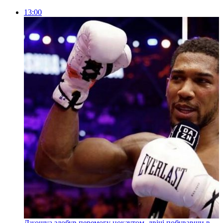
13:00
Джошуа здобув перемогу нокаутом, двічі побувавши в