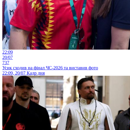
22:09
20/07
737
Усик сходив на фінал ЧС-2026 та виставив фото
22:09, 20/07
Кадр дня