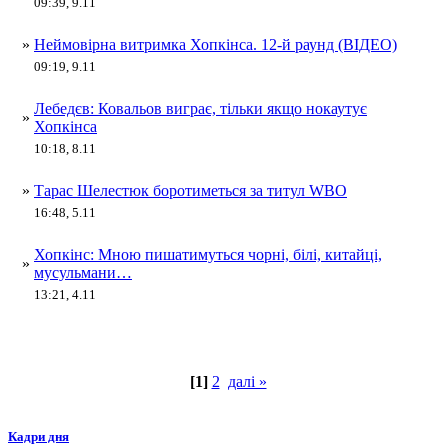
09:39, 9.11
»
Неймовірна витримка Хопкінса. 12-й раунд (ВІДЕО)
09:19, 9.11
Лебедєв: Ковальов виграє, тільки якщо нокаутує
»
Хопкінса
10:18, 8.11
»
Тарас Шелестюк боротиметься за титул WBO
16:48, 5.11
Хопкінс: Мною пишатимуться чорні, білі, китайці,
»
мусульмани…
13:21, 4.11
[1]
2
далі »
Кадри дня