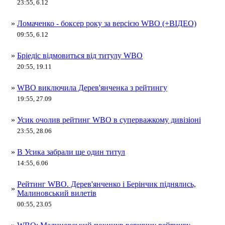
23:55, 6.12
»
Ломаченко - боксер року за версією WBO (+ВІДЕО)
09:55, 6.12
»
Бріедіс відмовиться від титулу WBO
20:55, 19.11
»
WBO виключила Дерев'янченка з рейтингу
19:55, 27.09
»
Усик очолив рейтинг WBO в суперважкому дивізіоні
23:55, 28.06
»
В Усика забрали ще один титул
14:55, 6.06
Рейтинг WBO. Дерев'янченко і Берінчик піднялись,
»
Малиновський вилетів
00:55, 23.05