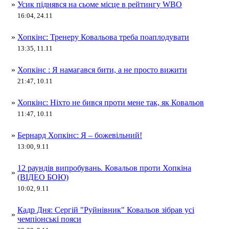
»
Усик піднявся на сьоме місце в рейтингу WBO
16:04, 24.11
»
Хопкінс: Тренеру Ковальова треба поаплодувати
13:35, 11.11
»
Хопкінс : Я намагався бити, а не просто вижити
21:47, 10.11
»
Хопкінс: Ніхто не бився проти мене так, як Ковальов
11:47, 10.11
»
Бернард Хопкінс: Я – божевільний!
13:00, 9.11
12 раундів випробувань. Ковальов проти Хопкіна
»
(ВІДЕО БОЮ)
10:02, 9.11
Кадр Дня: Сергій "Руйнівник" Ковальов зібрав усі
»
чемпіонські пояси