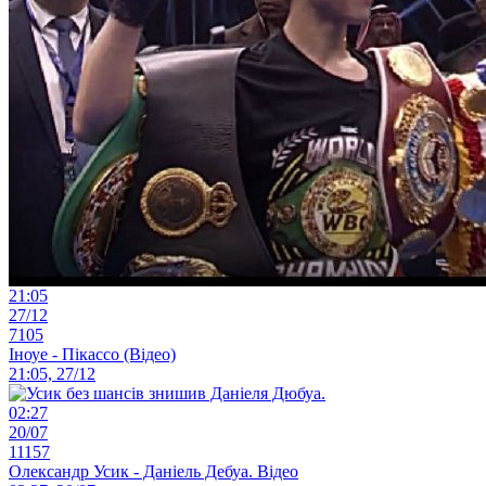
21:05
27/12
7105
Іноуе - Пікассо (Відео)
21:05, 27/12
02:27
20/07
11157
Олександр Усик - Даніель Дебуа. Відео