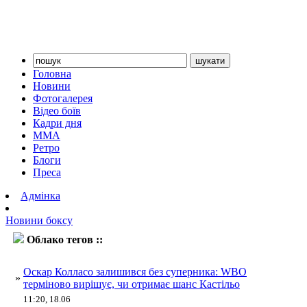
Головна
Новини
Фотогалерея
Відео боїв
Кадри дня
ММА
Ретро
Блоги
Преса
Адмінка
Новини боксу
Облако тегов ::
WBO
Оскар Колласо залишився без суперника: WBO
»
терміново вирішує, чи отримає шанс Кастільо
11:20, 18.06