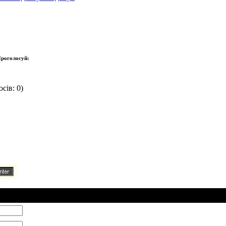
роголосуй:
сів: 0)