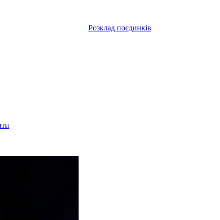
Розклад поєдинків
ати