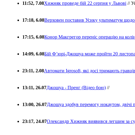
11:52, 7.08
Хижняк проведе бій 22 серпня у Львові
// У
17:18, 6.08
Верховен поставив Усику ультиматум щодо
17:15, 6.08
Конор Макгрегор переніс операцію на колін
14:09, 6.08
Бій Ф’юрі-Джошуа може пройти 20 листоп
23:11, 2.08
Автомати Igrosoft, які досі тримають гравц
13:11, 26.07
Джошуа - Пренг (Відео бою)
//
13:00, 26.07
Джошуа здобув перемогу нокаутом, двічі 
23:17, 24.07
Олександр Хижняк виявився легшим за с