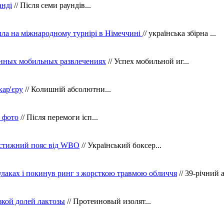
анді
// Після семи раундів...
ила на міжнародному турнірі в Німеччині
// українська збірна ...
нных мобильных развлечениях
// Успех мобильной иг...
кар'єру
// Колишній абсолютни...
в фото
// Після перемоги ісп...
рестижний пояс від WBO
// Український боксер...
кулаках і покинув ринг з жорсткою травмою обличчя
// 39-річний 
зкой долей лактозы
// Протеиновый изолят...