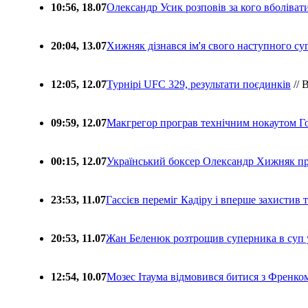
10:56, 18.07
Олександр Усик розповів за кого вболіва
20:04, 13.07
Хижняк дізнався ім'я свого наступного с
12:05, 12.07
Турнірі UFC 329, результати поєдинків
// 
09:59, 12.07
Макгрегор програв технічним нокаутом Г
00:15, 12.07
Український боксер Олександр Хижняк пр
23:53, 11.07
Гассієв переміг Кадіру і вперше захистив
20:53, 11.07
Жан Беленюк розтрощив суперника в суп
12:54, 10.07
Мозес Ітаума відмовився битися з Френко