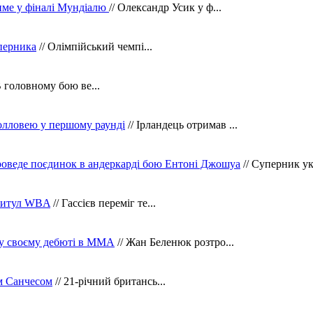
тиме у фіналі Мундіалю
// Олександр Усик у ф...
уперника
// Олімпійський чемпі...
В головному бою ве...
олловею у першому раунді
// Ірландець отримав ...
оведе поєдинок в андеркарді бою Ентоні Джошуа
// Суперник укр
 титул WBA
// Гассієв переміг те...
 у своєму дебюті в ММА
// Жан Беленюк розтро...
м Санчесом
// 21-річний британсь...