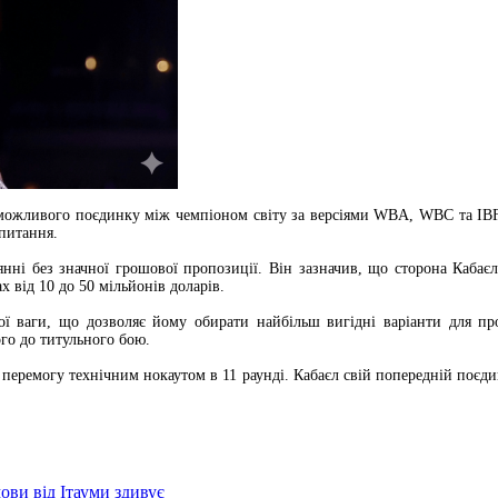
 можливого поєдинку між чемпіоном світу за версіями WBA, WBC та I
 питання.
нні без значної грошової пропозиції. Він зазначив, що сторона Кабає
 від 10 до 50 мільйонів доларів.
ої ваги, що дозволяє йому обирати найбільш вигідні варіанти для пр
го до титульного бою.
 перемогу технічним нокаутом в 11 раунді. Кабаєл свій попередній поєд
ови від Ітауми здивує