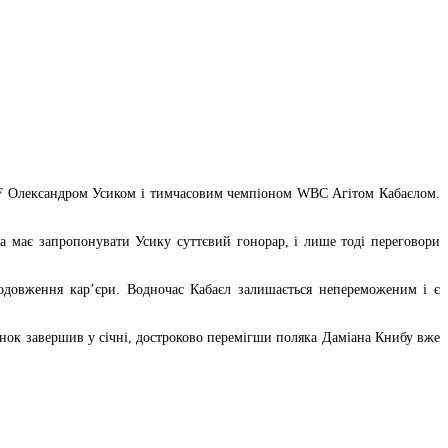
BF Олександром Усиком і тимчасовим чемпіоном WBC Агітом Кабаєлом.
ла має запропонувати Усику суттєвий гонорар, і лише тоді переговори
одовження кар’єри. Водночас Кабаєл залишається непереможеним і є
инок завершив у січні, достроково перемігши поляка Даміана Книбу вже