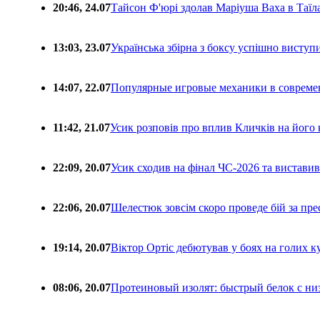
20:46, 24.07
Тайсон Ф'юрі здолав Маріуша Ваха в Таїл
13:03, 23.07
Українська збірна з боксу успішно виступ
14:07, 22.07
Популярные игровые механики в совреме
11:42, 21.07
Усик розповів про вплив Кличків на його 
22:09, 20.07
Усик сходив на фінал ЧС-2026 та вистави
22:06, 20.07
Шелестюк зовсім скоро проведе бій за п
19:14, 20.07
Віктор Ортіс дебютував у боях на голих 
08:06, 20.07
Протеиновый изолят: быстрый белок с ни