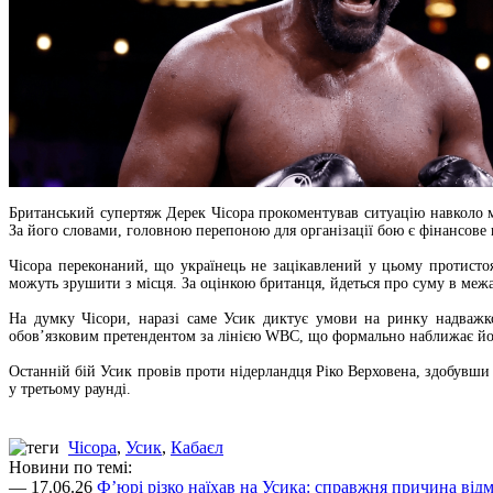
Британський супертяж Дерек Чісора прокоментував ситуацію навколо
За його словами, головною перепоною для організації бою є фінансове
Чісора переконаний, що українець не зацікавлений у цьому протистоя
можуть зрушити з місця. За оцінкою британця, йдеться про суму в межах
На думку Чісори, наразі саме Усик диктує умови на ринку надважк
обов’язковим претендентом за лінією WBC, що формально наближає йо
Останній бій Усик провів проти нідерландця Ріко Верховена, здобувши
у третьому раунді.
Чісора
,
Усик
,
Кабаєл
Новини по темі:
— 17.06.26
Ф’юрі різко наїхав на Усика: справжня причина відм