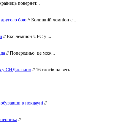
країнець повернет...
 другого бою
// Колишній чемпіон с...
і
// Екс-чемпіон UFC у ...
ада
// Попередньо, це мож...
ів у СНД-казино
// 16 слотів на весь ...
побувавши в нокдауні
//
уперника
//