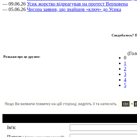
— 09.06.26
Усик жорстко відреагував на протест Верховена
— 05.06.26
Чисора заявив, що знайшов «ключ» до Усика
Сподобалось? П
(Голо
Розкажи про це друзям:
0
1
2
3
4
5
Додавання коментаря:
Ім'я:
Пароль: