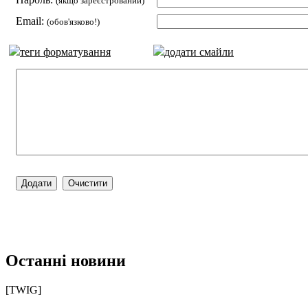
(якщо зареєстрований)
Email:
(обов'язково!)
теги форматування
додати смайли
Останні новини
[TWIG]